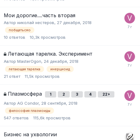
Мои дорогие....часть вторая
Автор
николай нестеров
,
27 декабря, 2018
побщатьсяо
10
ответов
10,3k
просмотров
Летающая тарелка. Эксперимент
Автор
MasterOgon
,
24 декабря, 2018
летающая тарелка
инерциоид
21
ответ
11,5k
просмотров
Плазмосфера
1
2
3
4
22
Автор
AG Condor
,
28 сентября, 2018
философия плазмоиды
547
ответов
115,6k
просмотров
Бизнес на ухвологии