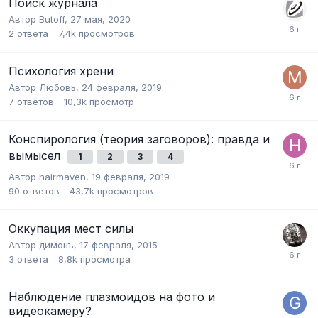
Поиск журнала
Автор
Butoff
,
27 мая, 2020
2
ответа
7,4k
просмотров
Психология хрени
Автор
Любовь
,
24 февраля, 2019
7
ответов
10,3k
просмотр
Конспирология (теория заговоров): правда и
вымысел
1
2
3
4
Автор
hairmaven
,
19 февраля, 2019
90
ответов
43,7k
просмотров
Оккупация мест силы
Автор
димонъ
,
17 февраля, 2015
3
ответа
8,8k
просмотра
Наблюдение плазмоидов на фото и
видеокамеру?