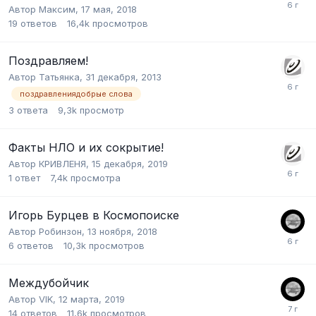
Автор
Максим
,
17 мая, 2018
19
ответов
16,4k
просмотров
Поздравляем!
Автор
Татьянка
,
31 декабря, 2013
поздравлениядобрые слова
3
ответа
9,3k
просмотр
Факты НЛО и их сокрытие!
Автор
КРИВЛЕНЯ
,
15 декабря, 2019
1
ответ
7,4k
просмотра
Игорь Бурцев в Космопоиске
Автор
Робинзон
,
13 ноября, 2018
6
ответов
10,3k
просмотров
Междубойчик
Автор
VIK
,
12 марта, 2019
14
ответов
11,6k
просмотров