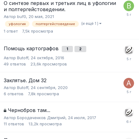
О синтезе первых и третьих лиц в уфологии
и полтергейстоведении.
Автор
buf0
,
20 мая, 2021
(и ещё 1 )
уфология
полтергейстоведение
1
ответ
7,5k
просмотра
Помощь картографов
1
2
Автор
Butoff
,
24 октября, 2016
49
ответов
23,6k
просмотров
Заклятье. Дом 32
Автор
Butoff
,
24 сентября, 2020
6
ответов
7,8k
просмотра
Чернобров там...
Автор
Бородаченков Дмитрий
,
24 июля, 2017
11
ответов
13,2k
просмотра