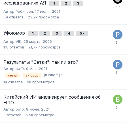
исследованиях АЯ
1
2
3
Автор
Робинзон
,
17 июля, 2021
59
ответов
23,9k
просмотра
Уфоюмор
1
2
3
4
5
Автор
VIK
,
25 марта, 2006
118
ответов
91,7k
просмотров
Результаты "Сетки": так ли это?
Автор
buf0
,
9 мая, 2021
(и ещё 2 )
сетка
ан ссср
14
ответов
9k
просмотров
Китайский ИИ анализирует сообщения об
НЛО
Автор
buf0
,
8 июня, 2021
0
ответов
6,5k
просмотра