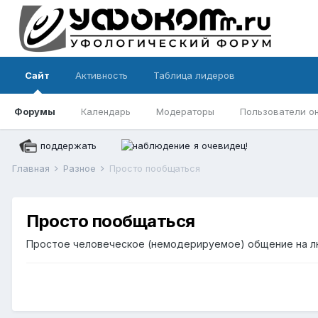
Сайт
Активность
Таблица лидеров
Форумы
Календарь
Модераторы
Пользователи о
поддержать
я очевидец!
Главная
Разное
Просто пообщаться
Просто пообщаться
Простое человеческое (немодерируемое) общение на 