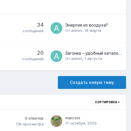
34
Энергия из воздуха?
От
admin
,
14 марта
сообщения
20
Загонка – удобный каталог фильмов и сериалов для онлайн-просмотра
От
admin
,
1 августа
сообщений
Создать новую тему
СОРТИРОВКА
marconi
0
ответов
17 октября, 2005
7,1k
просмотра