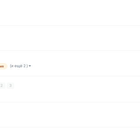
(и ещё 2 )
ия
2
3