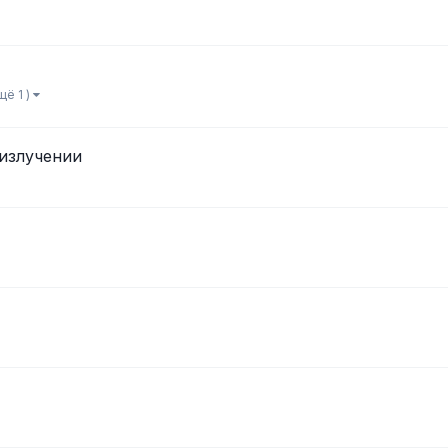
щё 1 )
излучении