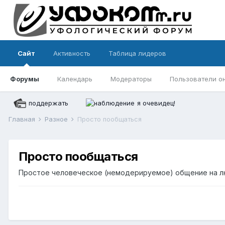
Сайт
Активность
Таблица лидеров
Форумы
Календарь
Модераторы
Пользователи о
поддержать
я очевидец!
Главная
Разное
Просто пообщаться
Просто пообщаться
Простое человеческое (немодерируемое) общение на 