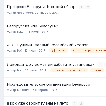
Призраки Беларуси. Краткий обзор
1
2
Автор
deadmoon
,
28 января, 2007
Белоруссия или Беларусь?
Автор
Butoff
,
18 июля, 2017
А. С. Пушкин -первый Российский Уфолог.
Автор
Рей
,
19 июля, 2017
уфоюмор
секретные расследован
Ловондатор , может ли работать установка?
1
Автор
hurt
,
20 июля, 2017
ловондатор чернобров
время
Исследовательские организации Беларуси
Автор
Максим
,
16 февраля, 2016
крк уже строит планы на лето
1
2