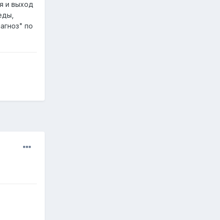
я и выход
еды,
агноз" по