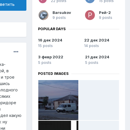
22 posts
15 posts
ветить
Barsukov
Рей-2
9 posts
9 posts
POPULAR DAYS
16 дек 2024
22 дек 2024
15 posts
14 posts
3 февр 2022
21 дек 2024
5 posts
5 posts
ха-
й, в
POSTED IMAGES
 и трое
вшись
олодного
сяких
коридоре
и
идел какую
: ну
 ни