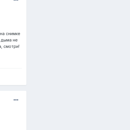
 на снимке
о дыма не
, смотри!