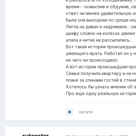
время-- осмыслив и обдумав, св
ответ ни менее удивительную 
Была она выходная по среди нед
Легла на диван и задремала... с
шкафу словно на колесах движет
упала и нитки ни рассыпались...
Вот такая история происшедшая 
умеющего врать. Работал он у н
ни чего ни происходило.
А вот история происшедшая про
Семья получила квартиру и на н
плане за спинами гостей в стен
Хотелось бы узнать мнения об 
Про еще одну реальную истори
Цитата
sylwester