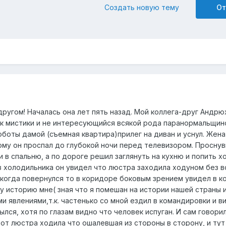
Создать новую тему
От
ругом! Началась она лет пять назад. Мой коллега-друг Андрю
 к мистики и не интересующийся всякой рода паранормальщино
роботы дамой (съемная квартира)прилег на диван и уснул. Жена
тому он проспал до глубокой ночи перед телевизором. Просну
 в спальню, а по дороге решил заглянуть на кухню и попить х
з холодильника он увидел что люстра заходила ходуном без в
а когда повернулся то в коридоре боковым зрением увидел в 
ту историю мне( зная что я помешан на истории нашей страны 
 явлениями,т.к. частенько со мной ездил в командировки и в
лся, хотя по глазам видно что человек испуган. И сам говорил
от люстра ходила что ошалевшая из стороны в сторону, и тут