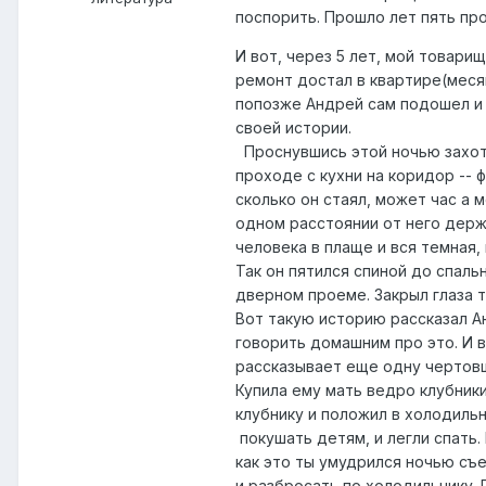
поспорить. Прошло лет пять про
И вот, через 5 лет, мой товари
ремонт достал в квартире(месяц
попозже Андрей сам подошел и 
своей истории.
Проснувшись этой ночью захоте
проходе с кухни на коридор -- ф
сколько он стаял, может час а 
одном расстоянии от него держи
человека в плаще и вся темная,
Так он пятился спиной до спальн
дверном проеме. Закрыл глаза та
Вот такую историю рассказал Ан
говорить домашним про это. И в
рассказывает еще одну чертов
Купила ему мать ведро клубник
клубнику и положил в холодильн
покушать детям, и легли спать.
как это ты умудрился ночью съе
и разбросать по холодильнику. 