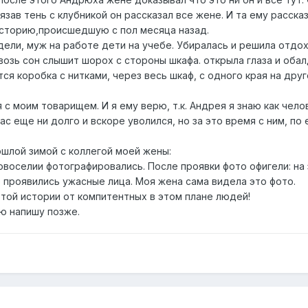
язав тень с клубникой он рассказал все жене. И та ему рассказ
историю,происшедшую с пол месяца назад.
ели, муж на работе дети на учебе. Убиралась и решила отдох
квозь сон слышит шорох с стороны шкафа. открыла глаза и обал
ся коробка с нитками, через весь шкаф, с одного края на друг
с моим товарищем. И я ему верю, т.к. Андрея я знаю как чело
ас еще ни долго и вскоре уволился, но за это время с ним, по 
шлой зимой с коллегой моей жены:
овоселии фотографировались. После проявки фото офигели: на
е проявились ужасные лица. Моя жена сама видела это фото.
этой истории от компитентных в этом плане людей!
ю напишу позже.