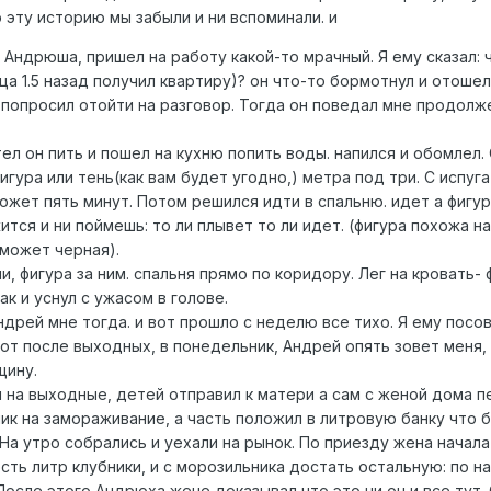
 эту историю мы забыли и ни вспоминали. и
щ Андрюша, пришел на работу какой-то мрачный. Я ему сказал: 
а 1.5 назад получил квартиру)? он что-то бормотнул и отошел.
попросил отойти на разговор. Тогда он поведал мне продолж
л он пить и пошел на кухню попить воды. напился и обомлел. 
игура или тень(как вам будет угодно,) метра под три. С испуга
может пять минут. Потом решился идти в спальню. идет а фигур
тся и ни поймешь: то ли плывет то ли идет. (фигура похожа на
 может черная).
и, фигура за ним. спальня прямо по коридору. Лег на кровать- 
к и уснул с ужасом в голове.
дрей мне тогда. и вот прошло с неделю все тихо. Я ему посо
от после выходных, в понедельник, Андрей опять зовет меня,
щину.
и на выходные, детей отправил к матери а сам с женой дома 
ик на замораживание, а часть положил в литровую банку что 
 На утро собрались и уехали на рынок. По приезду жена начала
сть литр клубники, и с морозильника достать остальную: по н
После этого Андрюха жене доказывал что это ни он и все тут.