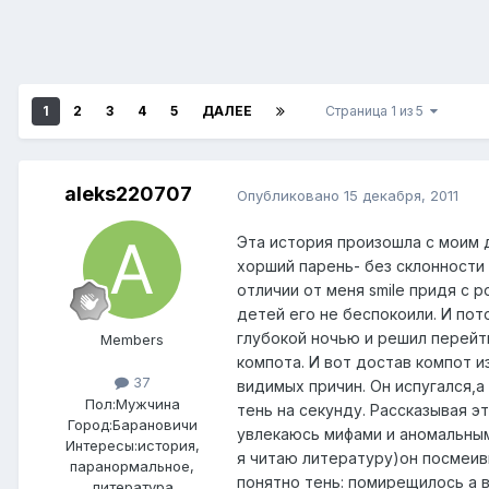
1
2
3
4
5
ДАЛЕЕ
Страница 1 из 5
aleks220707
Опубликовано
15 декабря, 2011
Эта история произошла с моим д
хорший парень- без склонности
отличии от меня smile придя с 
детей его не беспокоили. И по
глубокой ночью и решил перейти
Members
компота. И вот достав компот и
37
видимых причин. Он испугался,
Пол:
Мужчина
тень на секунду. Рассказывая э
Город:
Барановичи
увлекаюсь мифами и аномальными
Интересы:
история,
я читаю литературу)он посмеивы
паранормальное,
понятно тень: помирещилось а в
литература