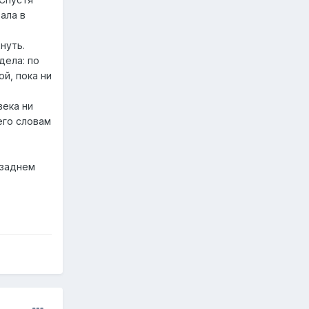
ала в
нуть.
дела: по
ой, пока ни
века ни
его словам
 заднем