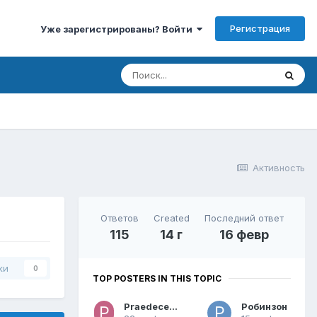
Регистрация
Уже зарегистрированы? Войти
Активность
Ответов
Created
Последний ответ
115
14 г
16 февр
ки
0
TOP POSTERS IN THIS TOPIC
Praedecessor
Робинзон