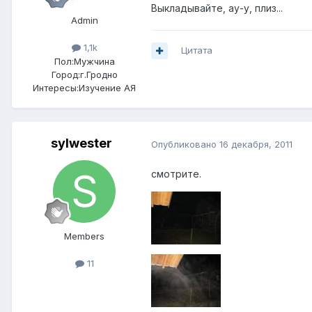
Выкладывайте, ау-у, плиз...
Admin
1,1k
Цитата
Пол:
Мужчина
Город:
г.Гродно
Интересы:
Изучение АЯ
sylwester
Опубликовано
16 декабря, 2011
смотрите.
Members
11