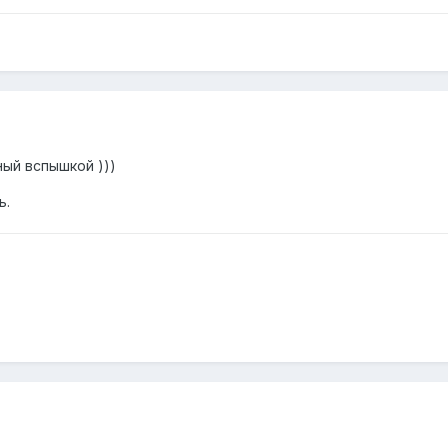
ный вспышкой )))
ь.