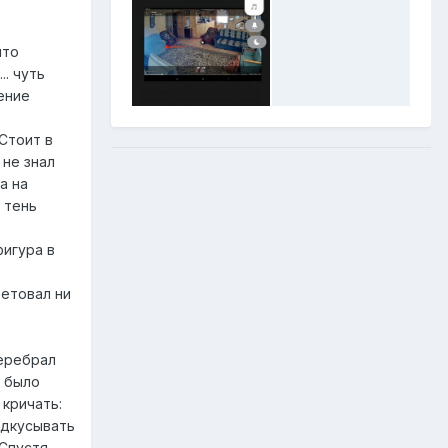
что
.. чуть
ение
Стоит в
 не знал
а на
 тень
фигура в
ветовал ни
перебрал
б было
 кричать:
адкусывать
 Спустя