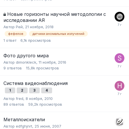
Новые горизонты научной методологии с
исследовании АЯ
Автор
Рей
,
21 ноября, 2018
фефелов
датчики аномальных излучений
1
ответ
6,1k
просмотров
Фото другого мира
Автор
dimonkleck
,
11 ноября, 2016
9
ответов
15,8k
просмотров
Система видеонаблюдения
1
2
3
4
Автор
fred
,
8 ноября, 2010
89
ответов
59,2k
просмотров
Металлоискатели
Автор
edfghjnrt
,
25 июня, 2007