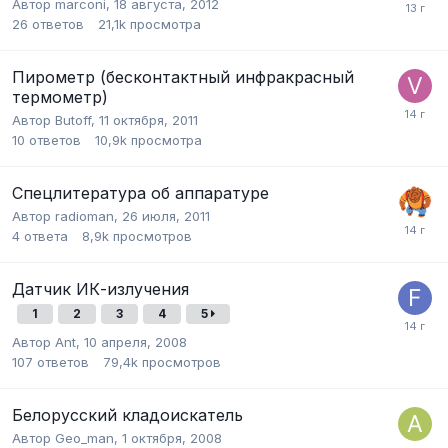
Автор
marconi
,
18 августа, 2012
26
ответов
21,1k
просмотра
Пирометр (бесконтактный инфракрасный
термометр)
Автор
Butoff
,
11 октября, 2011
10
ответов
10,9k
просмотра
Спецлитература об аппаратуре
Автор
radioman
,
26 июля, 2011
4
ответа
8,9k
просмотров
Датчик ИК-излучения
1
2
3
4
5
Автор
Ant
,
10 апреля, 2008
107
ответов
79,4k
просмотров
Белорусский кладоискатель
Автор
Geo_man
,
1 октября, 2008