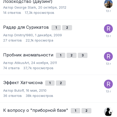
Лозоходство (даузинг)
Автор
George Stark
,
20 октября, 2012
14
ответов
17,3k
просмотров
Радар для Сурикатов
1
2
Автор
Dmitriy1980
,
1 декабря, 2009
27
ответов
22,1k
просмотра
Пробник аномальности
1
2
3
Автор
AtikusArt
,
24 ноября, 2011
74
ответа
37,7k
просмотров
Эффект Хатчисона
1
2
Автор
Butoff
,
16 мая, 2010
36
ответов
38k
просмотров
К вопросу о "приборной базе"
1
2