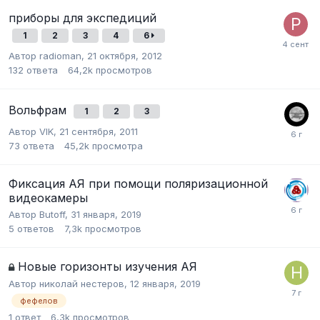
приборы для экспедиций
1
2
3
4
6
Автор
radioman
,
21 октября, 2012
132
ответа
64,2k
просмотров
Вольфрам
1
2
3
Автор
VIK
,
21 сентября, 2011
73
ответа
45,2k
просмотра
Фиксация АЯ при помощи поляризационной
видеокамеры
Автор
Butoff
,
31 января, 2019
5
ответов
7,3k
просмотров
Новые горизонты изучения АЯ
Автор
николай нестеров
,
12 января, 2019
фефелов
1
ответ
6,3k
просмотров