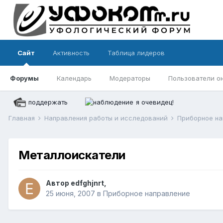
Сайт
Активность
Таблица лидеров
Форумы
Календарь
Модераторы
Пользователи о
поддержать
я очевидец!
Главная
Направления работы и исследований
Приборное н
Металлоискатели
Автор
edfghjnrt
,
25 июня, 2007
в
Приборное направление