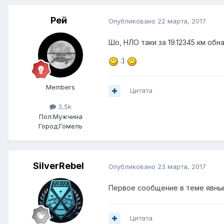
Рей
Опубликовано
22 марта, 2017
Шо, НЛО таки за 19.12345 км об
:)
Members
Цитата
3,5k
Пол:
Мужчина
Город:
Гомель
SilverRebel
Опубликовано
23 марта, 2017
Первое сообщение в теме явный
Цитата