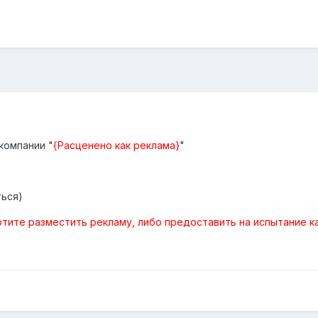
компании "
{Расценено как реклама}
"
ться)
отите разместить рекламу, либо предоставить на испытание к