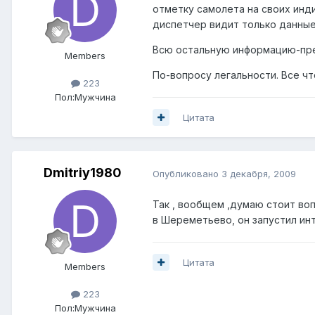
отметку самолета на своих инди
диспетчер видит только данные
Всю остальную информацию-пре
Members
По-вопросу легальности. Все ч
223
Пол:
Мужчина
Цитата
Dmitriy1980
Опубликовано
3 декабря, 2009
Так , вообщем ,думаю стоит во
в Шереметьево, он запустил ин
Цитата
Members
223
Пол:
Мужчина