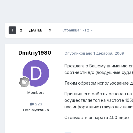
1
2
ДАЛЕЕ
Страница 1 из 2
Dmitriy1980
Опубликовано
1 декабря, 2009
Предлагаю Вашему вниманию спе
соотнести в/с (воздушные суда
Таким образом использование д
Members
Принцип его работы основан на
осуществляется на частоте 1050
223
нас информацию)такую как нали
Пол:
Мужчина
Стоимость аппарата 400 евро