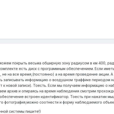
можем покрыть весьма обширную зону радиусом в км 400, рад
комплекте есть диск с программным обеспечением. Если иметь
 не на все время,(постоянно) а на время проведение акции.
ь записывать информацию о воздушном траффике периодом на 
т к новой записи). Тоесть. Если мы получаем информацию о н
ем архив и опираясь на время наблюдения смотрим прохожде
обеспечение встроен идентификатор. Тоесть при нажатии мыш
его фотография,можно соотнести и форму наблюдаемого объек
нной системы пишите!)