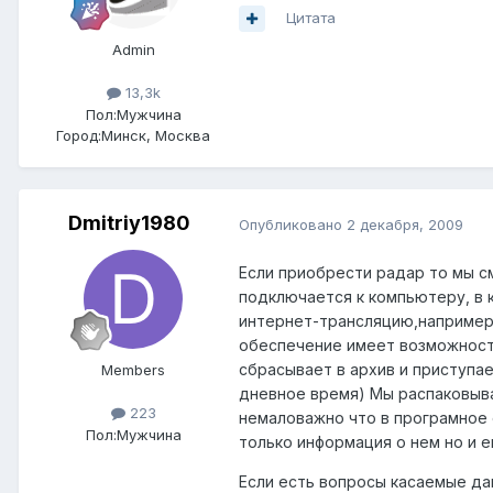
Цитата
Admin
13,3k
Пол:
Мужчина
Город:
Минск, Москва
Dmitriy1980
Опубликовано
2 декабря, 2009
Если приобрести радар то мы с
подключается к компьютеру, в 
интернет-трансляцию,например,
обеспечение имеет возможност
сбрасывает в архив и приступае
Members
дневное время) Мы распаковыва
223
немаловажно что в програмное 
Пол:
Мужчина
только информация о нем но и 
Если есть вопросы касаемые да