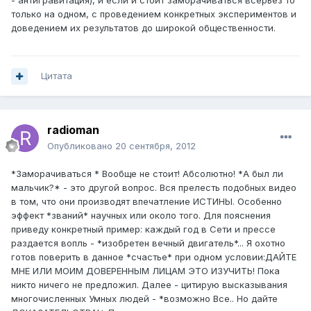
- антигравитация), и если и стоит заморачиваться всерьёз то
только на одном, с проведением конкретных экспериментов и
доведением их результатов до широкой общественности.
Цитата
radioman
Опубликовано
20 сентября, 2012
*Заморачиваться * Вообще не стоит! Абсолютно! *А был ли
мальчик?* - это другой вопрос. Вся прелесть подобных видео
в том, что они производят впечатление ИСТИНЫ. Особенно
эффект *званий* научных или около того. Для пояснения
приведу конкретный пример: каждый год в Сети и прессе
раздается вопль - *изобретен вечный двигатель*... Я охотно
готов поверить в данное *счастье* при одном условии:ДАЙТЕ
МНЕ ИЛИ МОИМ ДОВЕРЕННЫМ ЛИЦАМ ЭТО ИЗУЧИТЬ! Пока
никто ничего не предложил. Далее - цитирую высказывания
многочисленных Умных людей - *возможно Все.. Но дайте