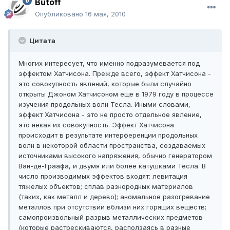
Butoff
Опубликовано
16 мая, 2010
Цитата
Многих интересует, что именно подразумевается под
эффектом Хатчисона. Прежде всего, эффект Хатчисона -
это совокупность явлений, которые были случайно
открыты Джоном Хатчисоном еще в 1979 году в процессе
изучения продольных волн Тесла. Иными словами,
эффект Хатчисона - это не просто отдельное явление,
это некая их совокупность. Эффект Хатчисона
происходит в результате интерференции продольных
волн в некоторой области пространства, создаваемых
источниками высокого напряжения, обычно генератором
Ван-де-Граафа, и двумя или более катушками Тесла. В
число производимых эффектов входят: левитация
тяжелых объектов; сплав разнородных материалов
(таких, как металл и дерево); аномальное разогревание
металлов при отсутствии вблизи них горящих веществ;
самопроизвольный разрыв металлических предметов
(которые растрескиваются, расползаясь в разные