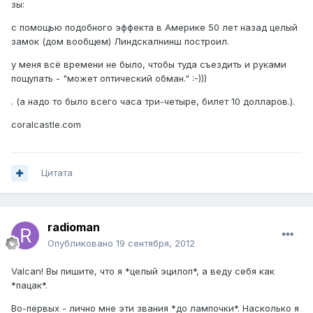
зы:
с помощью подобного эффекта в Америке 50 лет назад целый
замок (дом вообщем) Линдскалнинш построил.
у меня всё времени не было, чтобы туда съездить и руками
пощупать - "может оптический обман." :-)))
. (а надо то было всего часа три-четыре, билет 10 долларов.).
coralcastle.com
Цитата
radioman
Опубликовано
19 сентября, 2012
Valcan! Вы пишите, что я *целый эцилоп*, а веду себя как
*пацак*.
Во-первых - лично мне эти звания *до лампочки*. Насколько я