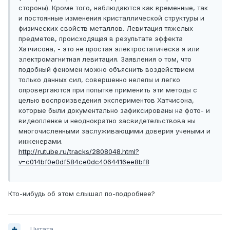
стороны). Кроме того, наблюдаются как временные, так
и постоянные изменения кристаллической структуры и
физических свойств металлов. Левитация тяжелых
предметов, происходящая в результате эффекта
Хатчисона, - это не простая электростатическа я или
электромагнитная левитация. Заявления о том, что
подобный феномен можно объяснить воздействием
только данных сил, совершенно нелепы и легко
опровергаются при попытке применить эти методы с
целью воспроизведения экспериментов Хатчисона,
которые были документально зафиксированы на фото- и
видеопленке и неоднократно засвидетельствова ны
многочисленными заслуживающими доверия учеными и
инженерами.
http://rutube.ru/tracks/2808048.html?
v=c014bf0e0df584ce0dc4064416ee8bf8
Кто-нибудь об этом слышал по-подробнее?
Цитата