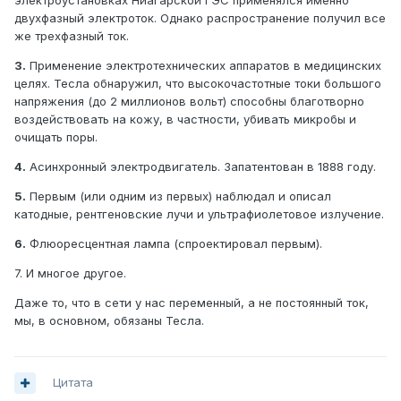
электроустановках Ниагарской ГЭС применялся именно
двухфазный электроток. Однако распространение получил все
же трехфазный ток.
3.
Применение электротехнических аппаратов в медицинских
целях. Тесла обнаружил, что высокочастотные токи большого
напряжения (до 2 миллионов вольт) способны благотворно
воздействовать на кожу, в частности, убивать микробы и
очищать поры.
4.
Асинхронный электродвигатель. Запатентован в 1888 году.
5.
Первым (или одним из первых) наблюдал и описал
катодные, рентгеновские лучи и ультрафиолетовое излучение.
6.
Флюоресцентная лампа (спроектировал первым).
7. И многое другое.
Даже то, что в сети у нас переменный, а не постоянный ток,
мы, в основном, обязаны Тесла.
Цитата