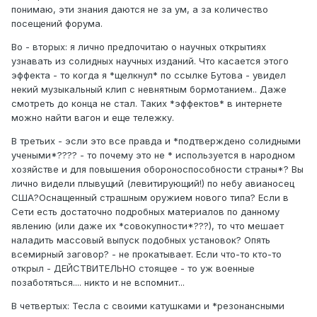
понимаю, эти знания даются не за ум, а за количество
посещений форума.
Во - вторых: я лично предпочитаю о научных открытиях
узнавать из солидных научных изданий. Что касается этого
эффекта - то когда я *щелкнул* по ссылке Бутова - увидел
некий музыкальный клип с невнятным бормотанием.. Даже
смотреть до конца не стал. Таких *эффектов* в интернете
можно найти вагон и еще тележку.
В третьих - эсли это все правда и *подтверждено солидными
учеными*???? - то почему это не * используется в народном
хозяйстве и для повышения обороноспособности страны*? Вы
лично видели плывущий (левитирующий!) по небу авианосец
США?Оснащенный страшным оружием нового типа? Если в
Сети есть достаточно подробных материалов по данному
явлению (или даже их *совокупности*???), то что мешает
наладить массовый выпуск подобных установок? Опять
всемирный заговор? - не прокатывает. Если что-то кто-то
открыл - ДЕЙСТВИТЕЛЬНО стоящее - то уж военные
позаботяться.... никто и не вспомнит...
В четвертых: Тесла с своими катушками и *резонансными