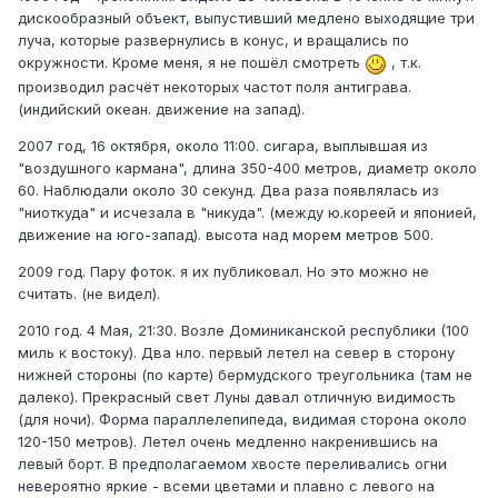
дискообразный объект, выпустивший медлено выходящие три
луча, которые развернулись в конус, и вращались по
окружности. Кроме меня, я не пошёл смотреть
, т.к.
производил расчёт некоторых частот поля антиграва.
(индийский океан. движение на запад).
2007 год, 16 октября, около 11:00. сигара, выплывшая из
"воздушного кармана", длина 350-400 метров, диаметр около
60. Наблюдали около 30 секунд. Два раза появлялась из
"ниоткуда" и исчезала в "никуда". (между ю.кореей и японией,
движение на юго-запад). высота над морем метров 500.
2009 год. Пару фоток. я их публиковал. Но это можно не
считать. (не видел).
2010 год. 4 Мая, 21:30. Возле Доминиканской республики (100
миль к востоку). Два нло. первый летел на север в сторону
нижней стороны (по карте) бермудского треугольника (там не
далеко). Прекрасный свет Луны давал отличную видимость
(для ночи). Форма параллелепипеда, видимая сторона около
120-150 метров). Летел очень медленно накренившись на
левый борт. В предполагаемом хвосте переливались огни
невероятно яркие - всеми цветами и плавно с левого на