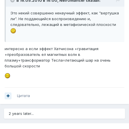
В 16.05.2010 в 16:00, Neir0mancer сказал:
Это некий совершенно ненаучный эффект, как "вертушка
ли". Не поддающийся воспроизведению и,
следовательно, лежащий в метафизической плоскости
интересно а если эффект Хатчисона +гравитация
+преобразователь ел магнитных волн в
плазму+трансформатор Тесла=летающий шар на очень
большой скорости
Цитата
2 years later...