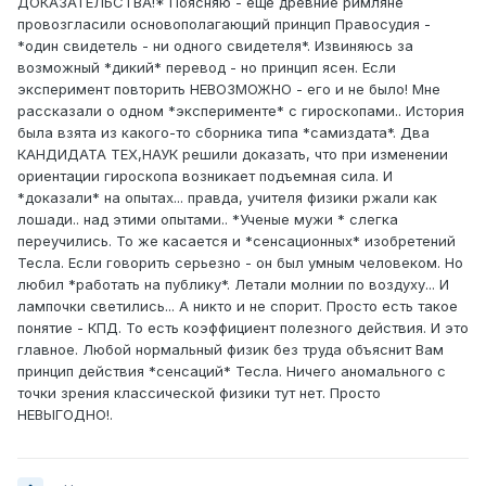
ДОКАЗАТЕЛЬСТВА!* Поясняю - еще древние римляне
провозгласили основополагающий принцип Правосудия -
*один свидетель - ни одного свидетеля*. Извиняюсь за
возможный *дикий* перевод - но принцип ясен. Если
эксперимент повторить НЕВОЗМОЖНО - его и не было! Мне
рассказали о одном *эксперименте* с гироскопами.. История
была взята из какого-то сборника типа *самиздата*. Два
КАНДИДАТА ТЕХ,НАУК решили доказать, что при изменении
ориентации гироскопа возникает подъемная сила. И
*доказали* на опытах... правда, учителя физики ржали как
лошади.. над этими опытами.. *Ученые мужи * слегка
переучились. То же касается и *сенсационных* изобретений
Тесла. Если говорить серьезно - он был умным человеком. Но
любил *работать на публику*. Летали молнии по воздуху... И
лампочки светились... А никто и не спорит. Просто есть такое
понятие - КПД. То есть коэффициент полезного действия. И это
главное. Любой нормальный физик без труда объяснит Вам
принцип действия *сенсаций* Тесла. Ничего аномального с
точки зрения классической физики тут нет. Просто
НЕВЫГОДНО!.