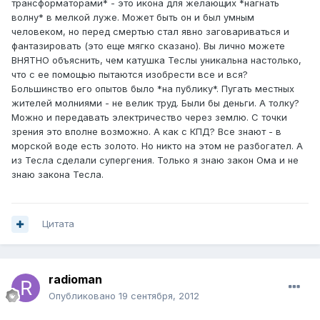
трансформаторами* - это икона для желающих *нагнать
волну* в мелкой луже. Может быть он и был умным
человеком, но перед смертью стал явно заговариваться и
фантазировать (это еще мягко сказано). Вы лично можете
ВНЯТНО объяснить, чем катушка Теслы уникальна настолько,
что с ее помощью пытаются изобрести все и вся?
Большинство его опытов было *на публику*. Пугать местных
жителей молниями - не велик труд. Были бы деньги. А толку?
Можно и передавать электричество через землю. С точки
зрения это вполне возможно. А как с КПД? Все знают - в
морской воде есть золото. Но никто на этом не разбогател. А
из Тесла сделали супергения. Только я знаю закон Ома и не
знаю закона Тесла.
Цитата
radioman
Опубликовано
19 сентября, 2012