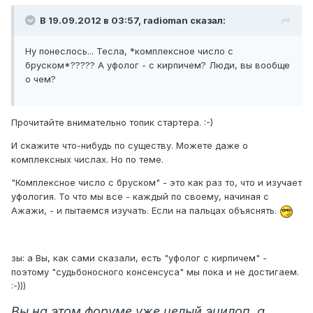
В 19.09.2012 в 03:57, radioman сказал:
Ну понеслось... Тесла, *комплексное число с
бруском*????? А уфолог - с кирпичем? Люди, вы вообще
о чем?
Прочитайте внимательно топик стартера. :-)
И скажите что-нибудь по существу. Можете даже о
комплексных числах. Но по теме.
"Комплексное число с бруском" - это как раз то, что и изучает
уфология. То что мы все - каждый по своему, начиная с
Ажажи, - и пытаемся изучать. Если на пальцах объяснять.
зы: а Вы, как сами сказали, есть "уфолог с кирпичем" -
поэтому "судьбоносного консенсуса" мы пока и не достигаем.
:-)))
Вы на этом форуме уже целый эцилоп, а