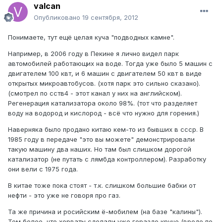
valcan
Опубликовано
19 сентября, 2012
Понимаете, тут ещё целая куча "подводных камне".
Например, в 2006 году в Пекине я лично видел парк
автомобилей работающих на воде. Тогда уже было 5 машин с
двигателем 100 квт, и 6 машин с двигателем 50 квт в виде
открытых микроавтобусов. (хотя парк это сильно сказано).
(смотрел по сств4 - этот канал у них на английском).
Регенерация катализатора около 98%. (тот что разделяет
воду на водород и кислород - всё что нужно для горения.)
Наверняка было продано китаю кем-то из бывших в ссср. В
1985 году в передаче "это вы можете" демонстрировали
такую машину два наших. Но там был слишком дорогой
катализатор (не путать с лямбда контроллером). Разработку
они вели с 1975 года.
В китае тоже пока стоят - т.к. слишком большие бабки от
нефти - это уже не говоря про газ.
Та же причина и росийским ё-мобилем (на базе "калины").
Тем более, что хорваты сделали уже гораздо круче (вроде по