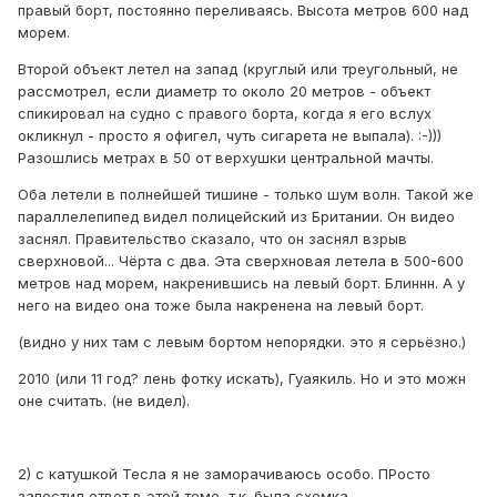
правый борт, постоянно переливаясь. Высота метров 600 над
морем.
Второй объект летел на запад (круглый или треугольный, не
рассмотрел, если диаметр то около 20 метров - объект
спикировал на судно с правого борта, когда я его вслух
окликнул - просто я офигел, чуть сигарета не выпала). :-)))
Разошлись метрах в 50 от верхушки центральной мачты.
Оба летели в полнейшей тишине - только шум волн. Такой же
параллелепипед видел полицейский из Британии. Он видео
заснял. Правительство сказало, что он заснял взрыв
сверхновой... Чёрта с два. Эта сверхновая летела в 500-600
метров над морем, накренившись на левый борт. Блиннн. А у
него на видео она тоже была накренена на левый борт.
(видно у них там с левым бортом непорядки. это я серьёзно.)
2010 (или 11 год? лень фотку искать), Гуаякиль. Но и это можн
оне считать. (не видел).
2) с катушкой Тесла я не заморачиваюсь особо. ПРосто
запостил ответ в этой теме, т.к. была схемка.