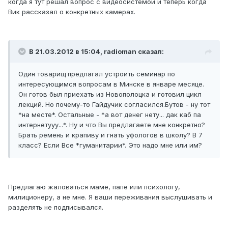
когда я тут решал вопрос с видеосистемой и теперь когда
Вик рассказал о конкретных камерах.
В 21.03.2012 в 15:04, radioman сказал:
Один товарищ предлагал устроить семинар по
интересующимся вопросам в Минске в январе месяце.
Он готов был приехать из Новополоцка и готовил цикл
лекций. Но почему-то Гайдучик согласился.Бутов - ну тот
*на месте*. Остальные - *а вот денег нету... дак каб па
интернетууу...*. Ну и что Вы предлагаете мне конкретно?
Брать ремень и крапиву и гнать уфологов в школу? В 7
класс? Если Все *гуманитарии*. Это надо мне или им?
Предлагаю жаловаться маме, папе или психологу,
милиционеру, а не мне. Я ваши переживания выслушивать и
разделять не подписывался.