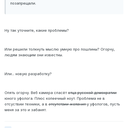
позапрещали.
Ну так уточните, какие проблемы?
Или решили толкнуть мыслю умную про пошлины? Огорчу,
людям знающим они известны.
Или... новую разработку?
Опять огорчу. Веб камера спасёт
отца русской демократии
юного уфолога. Плюс копеечный ноут. Проблема не в
отсуствии техники, а в
отсутствии желания
у уфологов, пусть
меня за это и забанят.