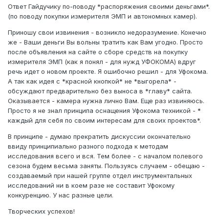
Ответ Гайдучику по-поводу *распоряжения своими деньгами*.
(по поводу покупки измерителя ЭМП и автономных камер).
Приношу свои извинения - возникло недоразумение. Конечно
же - Ваши деньги Вы вольны тратить как Вам угодно. Просто
после объявления на сайте о сборе средств на покупку
измерителя ЭМП (как я понял - для нужд УФОКОМА) вдруг
речь идет о новом проекте. Я ошибочно решил - для Уфокома.
А так как идея с *красной кнопкой* не *выгорела* -
обсуждают предварительно без выноса в *главу* сайта.
Оказывается - камера нужна лично Вам. Еще раз извиняюсь.
Просто я не знал принципа оснащения Уфокома техникой - *
каждый для себя по своим интересам для своих проектов*.
В принципе - думаю прекратить дискуссии окончательно
ввиду принципиально разного подхода к методам
исследования всего и вся. Тем более - с началом полевого
сезона будем весьма заняты. Пользуясь случаем - обещаю -
создаваемый при нашей группе отдел инструментальных
исследований ни в коем разе не составит Уфокому
конкуренцию. У нас разные цели.
Творческих успехов!