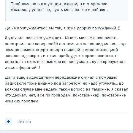
Проблема не в отсуствии техники, а в
отсутствии
желания
у уфологов, пусть меня за это и забанят.
Да не возбуждайтесь вы так, я ж из добрых побуждений. ))
Я уточнил, посылка уже идет... Мысль моя не о пошлинах -
расстроил вас наверное?)) а о том, что за последние пол года
немало номенклатуры товара свяаной с видеофиксацией
попало под запрет, и такие приблуды которые позволяют
делать это скрытно таможня не пропускает, ну не пропускает
и все... ферштейн?
Да, и ещё, видеодатчики передающие сигнал с помощью
радиоволн тоже видимо под запретом, но надо уточнять... во
всяком случае мне задали такой вопрос на таможне, я сказал
что дескать нет, все по проводам, по-старинке)), по-старинке
никаких проблем.
Цитата