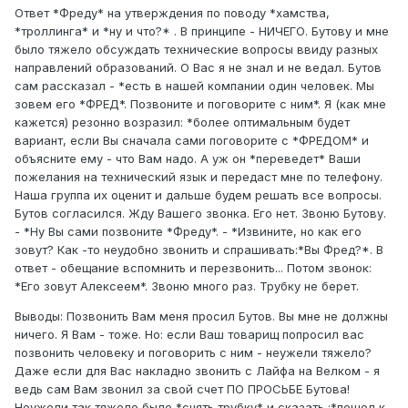
Ответ *Фреду* на утверждения по поводу *хамства,
*троллинга* и *ну и что?* . В принципе - НИЧЕГО. Бутову и мне
было тяжело обсуждать технические вопросы ввиду разных
направлений образований. О Вас я не знал и не ведал. Бутов
сам рассказал - *есть в нашей компании один человек. Мы
зовем его *ФРЕД*. Позвоните и поговорите с ним*. Я (как мне
кажется) резонно возразил: *более оптимальным будет
вариант, если Вы сначала сами поговорите с *ФРЕДОМ* и
объясните ему - что Вам надо. А уж он *переведет* Ваши
пожелания на технический язык и передаст мне по телефону.
Наша группа их оценит и дальше будем решать все вопросы.
Бутов согласился. Жду Вашего звонка. Его нет. Звоню Бутову.
- *Ну Вы сами позвоните *Фреду*. - *Извините, но как его
зовут? Как -то неудобно звонить и спрашивать:*Вы Фред?*. В
ответ - обещание вспомнить и перезвонить... Потом звонок:
*Его зовут Алексеем*. Звоню много раз. Трубку не берет.
Выводы: Позвонить Вам меня просил Бутов. Вы мне не должны
ничего. Я Вам - тоже. Но: если Ваш товарищ попросил вас
позвонить человеку и поговорить с ним - неужели тяжело?
Даже если для Вас накладно звонить с Лайфа на Велком - я
ведь сам Вам звонил за свой счет ПО ПРОСЬБЕ Бутова!
Неужели так тяжело было *снять трубку* и сказать :*пошел к