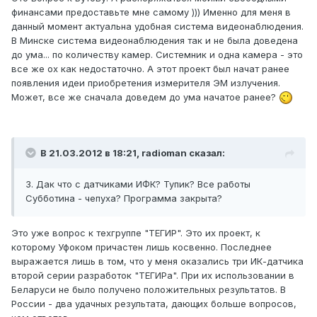
финансами предоставьте мне самому ))) Именно для меня в
данный момент актуальна удобная система видеонаблюдения.
В Минске система видеонаблюдения так и не была доведена
до ума... по количеству камер. Системник и одна камера - это
все же ох как недостаточно. А этот проект был начат ранее
появления идеи приобретения измерителя ЭМ излучения.
Может, все же сначала доведем до ума начатое ранее?
В 21.03.2012 в 18:21, radioman сказал:
3. Дак что с датчиками ИФК? Тупик? Все работы
Субботина - чепуха? Программа закрыта?
Это уже вопрос к техгруппе "ТЕГИР". Это их проект, к
которому Уфоком причастен лишь косвенно. Последнее
выражается лишь в том, что у меня оказались три ИК-датчика
второй серии разработок "ТЕГИРа". При их использовании в
Беларуси не было получено положительных результатов. В
России - два удачных результата, дающих больше вопросов,