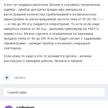
А вот тут недавно выползла (боком и случайно) техническая
идейка - прибор для регистрации ифк-импульсов с
регистрацией количества срабатываний и возможностью
перестройки по регистрируемой частоте типа от 10-20-30-----
---и так до 90 кгц (задается оператором). То есть если надо
импульсы ловить от 40 кгц - щелкаем тумблером на *40* и
ждемссссь. Можно сделать и ограничение по верхнему
пределу (типа от 40 до 50). И если будет сигнал с заданными
параметрами - запищит прибор и вспыхнет очередной
светодиод.
Если кому-то надо и кто-то возьмется делать - можем
рассказать о принципе работы. Звоните и пишите.
Цитата
1 month later...
radioman