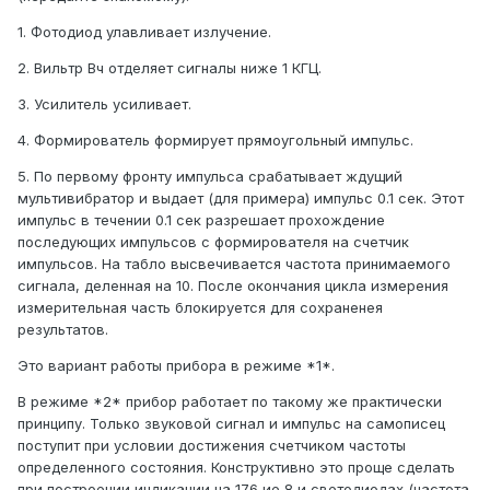
1. Фотодиод улавливает излучение.
2. Вильтр Вч отделяет сигналы ниже 1 КГЦ.
3. Усилитель усиливает.
4. Формирователь формирует прямоугольный импульс.
5. По первому фронту импульса срабатывает ждущий
мультивибратор и выдает (для примера) импульс 0.1 сек. Этот
импульс в течении 0.1 сек разрешает прохождение
последующих импульсов с формирователя на счетчик
импульсов. На табло высвечивается частота принимаемого
сигнала, деленная на 10. После окончания цикла измерения
измерительная часть блокируется для сохраненея
результатов.
Это вариант работы прибора в режиме *1*.
В режиме *2* прибор работает по такому же практически
принципу. Только звуковой сигнал и импульс на самописец
поступит при условии достижения счетчиком частоты
определенного состояния. Конструктивно это проще сделать
при построении индикации на 176 ие 8 и светодиодах (частота