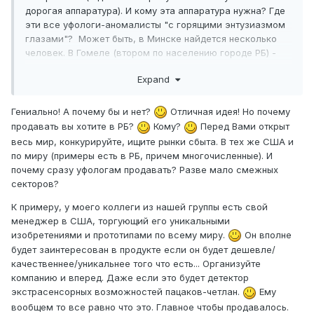
дорогая аппаратура). И кому эта аппаратура нужна? Где
эти все уфологи-аномалисты "с горящими энтузиазмом
глазами"? Может быть, в Минске найдется несколько
человек. В Гомеле (втором по населению городе РБ) -
человека 2-3.. Ну, еще в по пару человек в остальных
Expand
городах.. Кому же реально нужен "домик в Балашихе" с
"спец-секретной базой"? Куда (будем реалистами)
вопреки мнению семьи человек будет ездить из другого
Гениально! А почему бы и нет?
Отличная идея! Но почему
города для каких-то заседаний и семинаров "в избушке
продавать вы хотите в РБ?
Кому?
Перед Вами открыт
на 6-ти сотках"?
весь мир, конкурируйте, ищите рынки сбыта. В тех же США и
по миру (примеры есть в РБ, причем многочисленные). И
почему сразу уфологам продавать? Разве мало смежных
секторов?
К примеру, у моего коллеги из нашей группы есть свой
менеджер в США, торгующий его уникальными
изобретениями и прототипами по всему миру.
Он вполне
будет заинтересован в продукте если он будет дешевле/
качественнее/уникальнее того что есть... Организуйте
компанию и вперед. Даже если это будет детектор
экстрасенсорных возможностей пацаков-четлан.
Ему
вообщем то все равно что это. Главное чтобы продавалось.