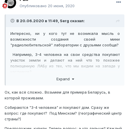
Опубликовано
20 июня, 2020
В 20.06.2020 в 11:49,
Serg
сказал:
Интересно, ни у кого тут не возникала мысль о
возможности создания своей мини
"радиолюбительской" лаборатории с друзьями сообща?
Например, 3-4 человека на свои средства покупают
участок земли и делают на ней что то похожее
полноценную ЛАБу из тех, что мы видим на западе у
частников?
Expand
Мотивация такая: Удобство работы (лучше, чем сидеть в
своей квартирке и что-то там паять на двух с половиной
Ох, как всё сложно.. Возьмем для примера Беларусь, в
кв. метрах). Безопаснее во всех смыслах (и очевидно
которой проживаем.
почему). Земельный участок дешевле. Строение
поставить сообща проще и опять же дешевле. Далее -
Собираются "3-4 человека" и покупают дом. Сразу же
постоянно за ним может, кто то приглядывать или даже
вопрос: где покупают? Под Минском? (географический центр
жить там. Если надо что-то помочь сделать поддержать,
страны?)
подать, дистанционно проверить - опять же удобно.
Отдыхать тоже можно. Постоянно можно повышать
Предположим, купили. Теперь вопрос: а что дальше? Каждый