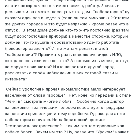
квалификацию, когда каждый изучает и рассказывает
из этих четырех человек имеет семью, работу. Значит, в
что то новое. Можно приглашать других людей на мини
реальности он сможет посещать этот дом -"лабораторию" ну
конференции и семинары по обмену опытом. Приборы
скажем один раз в неделю (если он сам минчанин). Жителям
сообща дешевле, тем более что пользуешься ими не
же других городов и это будет напряжно - кроме разве что в
каждый день. Можно даже свой сайт сделать и
отпуск . В этом доме должен кто-то жить постоянно (раз там
рекламировать свои успехи. И т.д. Масса преимуществ.
будут дорогостоящие приборы) в качестве сторожа. Который
должен что-то кушать и соответственно где-то работать
(пенсионер разве что?)И что же там делать, в этой
"лаборатории"? Принимать раз в неделю очевидцев НЛО,
экстрасенсов или еще кого-то? А сколько их в месяц вот тут,
на форуме появляется? И кто попрется в другой город
рассказать о своём наблюдении в век сотовой связи и
интернета?
Сейчас уфология и прочая аномалистика мало интересует
население от слова "вообще" . Нет, конечно передачи в стиле
"Рен-Тв" смотреть многие любят :). Особенно когда диктор
напряженно- трагическим голосом повествует о грядущем
нашествии пришельцев и тому подобном. Однако для этого
лаборатория не нужна. Не лабораторный профиль..
Тестировать экстрасенсов? - так им это тестирование как
собаке блохи.. Зачем им это ? Ну, разве что "Уфоком" начнет