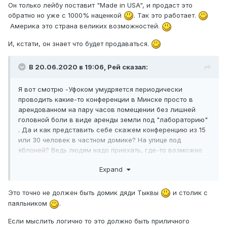
Он только лейбу поставит "Made in USA", и продаст это
обратно но уже с 1000% наценкой
. Так это работает.
Америка это страна великих возможностей.
И, кстати, он знает что будет продаваться.
В 20.06.2020 в 19:06,
Рей
сказал:
Я вот смотрю -Уфоком умудряется периодически
проводить какие-то конференции в Минске просто в
арендованном на пару часов помещении без лишней
головной боли в виде аренды земли под "лабораторию"
. Да и как представить себе скажем конференцию из 15
или 30 человек в частном домике? На улице под
яблоней? Ведь людям надо приехать, где-то возможно
переночевать .. А оно того стОит? Это в век интернет-
Expand
связи?
Это точно не должен быть домик дяди Тыквы
и столик с
паяльником
.
Если мыслить логично то это должно быть приличного