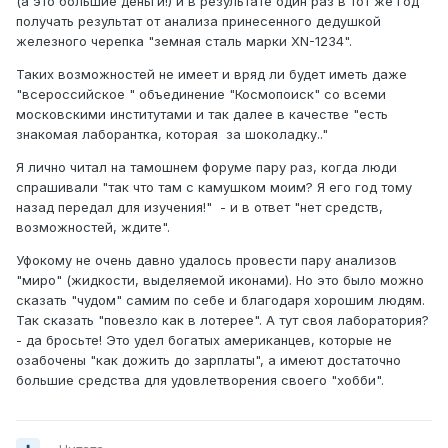
(а это большие деньги!) и в результате один раз в тот же год
получать результат от анализа принесенного дедушкой
железного черепка "земная сталь марки XN-1234".
Таких возможностей не имеет и вряд ли будет иметь даже
"всероссийское " объединение "Космопоиск" со всеми
московскими институтами и так далее в качестве "есть
знакомая лаборантка, которая за шоколадку.."
Я лично читал на тамошнем форуме пару раз, когда люди
спрашивали "так что там с камушком моим? Я его год тому
назад передал для изучения!" - и в ответ "нет средств,
возможностей, ждите".
Уфокому не очень давно удалось провести пару анализов
"миро" (жидкости, выделяемой иконами). Но это было можно
сказать "чудом" самим по себе и благодаря хорошим людям.
Так сказать "повезло как в лотерее". А тут своя лаборатория?
- да бросьте! Это удел богатых американцев, которые не
озабочены "как дожить до зарплаты", а имеют достаточно
большие средства для удовлетворения своего "хобби".