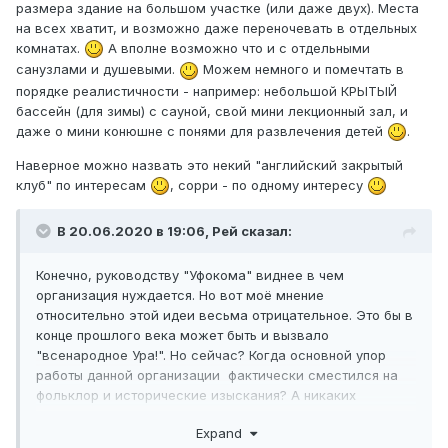
размера здание на большом участке (или даже двух). Места
на всех хватит, и возможно даже переночевать в отдельных
комнатах.
А вполне возможно что и с отдельными
санузлами и душевыми.
Можем немного и помечтать в
порядке реалистичности - например: небольшой КРЫТЫЙ
бассейн (для зимы) с сауной, свой мини лекционный зал, и
даже о мини конюшне с понями для развлечения детей
.
Наверное можно назвать это некий "английский закрытый
клуб" по интересам
, сорри - по одному интересу
В 20.06.2020 в 19:06,
Рей
сказал:
Конечно, руководству "Уфокома" виднее в чем
организация нуждается. Но вот моё мнение
относительно этой идеи весьма отрицательное. Это бы в
конце прошлого века может быть и вызвало
"всенародное Ура!". Но сейчас? Когда основной упор
работы данной организации фактически сместился на
фольклор и исторические изыскания? А никаких
"аномальных зон" на территории РБ так и не обнаружено
Expand
.. Кому это надо?