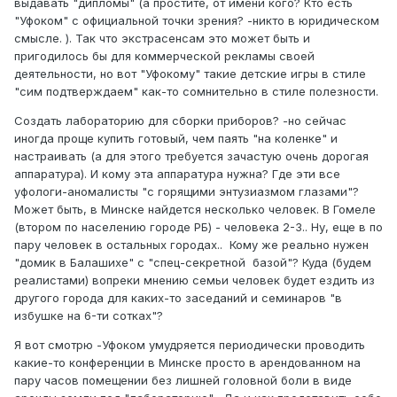
выдавать "дипломы" (а простите, от имени кого? Кто есть
"Уфоком" с официальной точки зрения? -никто в юридическом
смысле. ). Так что экстрасенсам это может быть и
пригодилось бы для коммерческой рекламы своей
деятельности, но вот "Уфокому" такие детские игры в стиле
"сим подтверждаем" как-то сомнительно в стиле полезности.
Создать лабораторию для сборки приборов? -но сейчас
иногда проще купить готовый, чем паять "на коленке" и
настраивать (а для этого требуется зачастую очень дорогая
аппаратура). И кому эта аппаратура нужна? Где эти все
уфологи-аномалисты "с горящими энтузиазмом глазами"?
Может быть, в Минске найдется несколько человек. В Гомеле
(втором по населению городе РБ) - человека 2-3.. Ну, еще в по
пару человек в остальных городах.. Кому же реально нужен
"домик в Балашихе" с "спец-секретной базой"? Куда (будем
реалистами) вопреки мнению семьи человек будет ездить из
другого города для каких-то заседаний и семинаров "в
избушке на 6-ти сотках"?
Я вот смотрю -Уфоком умудряется периодически проводить
какие-то конференции в Минске просто в арендованном на
пару часов помещении без лишней головной боли в виде