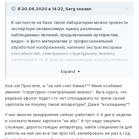
В 20.06.2020 в 14:22,
Serg
сказал:
В частности на базе такой лаборатории можно провести
экспертную независимую оценку различных
наблюдаемых явлений, предъявленным артефактам,
видео- и фото-материалам (с профессиональной
обработкой изображения), наличию экстрасенсорных
способностей, спектрально-структурному анализу
материала и тд. И дать исчерпывающее консультативное
заключение об объекте наблюдения. Разумеется это
Expand
только одна из возможных видов деятельности.
Аха-ха! Простите, а "за чей счет банкет"? Меня особенно
умилил "структурно-спектральный анализ".. Вы в курсе, что
рядовой уфолог будет сто лет откладывать по трети своей
зарплаты на покупку такой аппаратуры? Даже "вскладчину"?
У нас многие предприятия сейчас работают 3-4 дня в неделю
и соответственно зарплата "не айс". А тут надо закупить
сложную, дорогостоящую аппаратуру, найти специалиста для
работы на ней (не всё так просто!), калибровать её раз в год