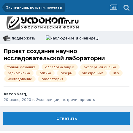
Экспедиции, встречи, проекты
поддержать
я очевидец!
Проект создания научно
исследовательской лаборатории
точная механика
обработка видео
экспертная оценка
радиофизика
оптика
лазеры
электроника
нло
исследование
лаборатория
Автор
Serg
,
20 июня, 2020
в
Экспедиции, встречи, проекты
Ответить