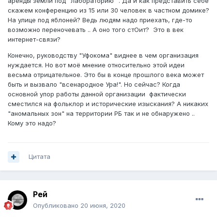
аренды земли под "лабораторию" . Да и как представить себе
скажем конференцию из 15 или 30 человек в частном домике?
На улице под яблоней? Ведь людям надо приехать, где-то
возможно переночевать .. А оно того стОит? Это в век
интернет-связи?
Конечно, руководству "Уфокома" виднее в чем организация
нуждается. Но вот моё мнение относительно этой идеи
весьма отрицательное. Это бы в конце прошлого века может
быть и вызвало "всенародное Ура!". Но сейчас? Когда
основной упор работы данной организации фактически
сместился на фольклор и исторические изыскания? А никаких
"аномальных зон" на территории РБ так и не обнаружено ..
Кому это надо?
Цитата
Рей
Опубликовано
20 июня, 2020