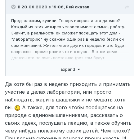
В 20.06.2020 в 19:06,
Рей
сказал:
Предположим, купили. Теперь вопрос: а что дальше?
Каждый из этих четырех человек имеет семью, работу.
Значит, в реальности он сможет посещать этот дом -
"лабораторию" ну скажем один раз в неделю (если он
сам минчанин). Жителям же других городов и это будет
напряжно - кроме разве что в отпуск . В этом доме
должен кто-то жить постоянно (раз там будут
дорогостоящие приборы) в качестве сторожа. Который
Expand
должен что-то кушать и соответственно где-то работать
(пенсионер разве что?)И что же там делать, в этой
"лаборатории"? Принимать раз в неделю очевидцев
Да хотя бы раз в неделю приходить и принимать
НЛО, экстрасенсов или еще кого-то? А сколько их в
участие в делах лаборатории, или просто
месяц вот тут, на форуме появляется? И кто попрется в
наблюдать, жарить шашлыки и не мешать
хотя
другой город рассказать о своём наблюдении в век
бы.
А также, для того чтобы пообщаться на
сотовой связи и интернета?
природе с единомышленниками, рассказать о
своих идеях, послушать лекцию, а также обучить
чему нибудь полезному своих детей. Чем плохо?
При весьма скромных взносах прошу учесть.
И