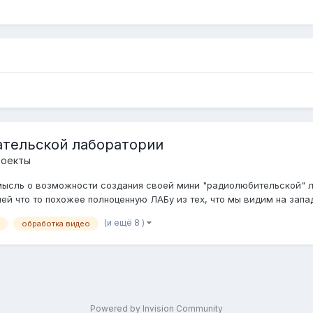
ательской лаборатории
роекты
а мысль о возможности создания своей мини "радиолюбительской" 
й что то похожее полноценную ЛАБу из тех, что мы видим на западе
(и ещё 8 )
обработка видео
Powered by Invision Community