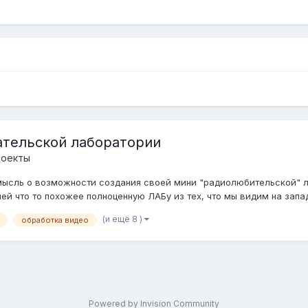
ательской лаборатории
роекты
а мысль о возможности создания своей мини "радиолюбительской" 
й что то похожее полноценную ЛАБу из тех, что мы видим на западе
(и ещё 8 )
обработка видео
Powered by Invision Community