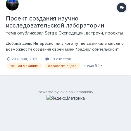
Проект создания научно
исследовательской лаборатории
тема опубликовал
Serg
в
Экспедиции, встречи, проекты
Добрый день, Интересно, ни у кого тут не возникала мысль о
возможности создания своей мини "радиолюбительской"
лаборатории с друзьями сообща? Например, 3-4 человека
20 июня, 2020
38 ответов
на свои средства покупают участок земли и делают на ней
(и ещё 8 )
точная механика
обработка видео
что то похожее полноценную ЛАБу из тех, что мы видим на
западе у ча...
Powered by Invision Community