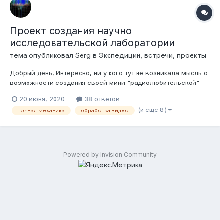
Проект создания научно
исследовательской лаборатории
тема опубликовал
Serg
в
Экспедиции, встречи, проекты
Добрый день, Интересно, ни у кого тут не возникала мысль о
возможности создания своей мини "радиолюбительской"
лаборатории с друзьями сообща? Например, 3-4 человека
20 июня, 2020
38 ответов
на свои средства покупают участок земли и делают на ней
(и ещё 8 )
точная механика
обработка видео
что то похожее полноценную ЛАБу из тех, что мы видим на
западе у ча...
Powered by Invision Community