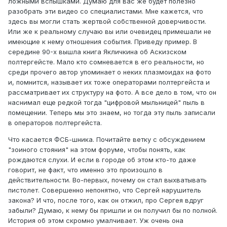
ложными вспышками. Думаю для вас же будет полезно
разобрать эти видео со специалистами. Мне кажется, что
здесь вы могли стать жертвой собственной доверчивости.
Или же к реальному случаю вы или очевидец примешали не
имеющие к нему отношения события. Приведу пример. В
середине 90-х вышла книга Якличкина об Аскизском
полтергейсте. Мало кто сомневается в его реальности, но
среди прочего автор упоминает о неких плазмоидах на фото
и, помнится, называет их тоже операторами полтергейста и
рассматривает их структуру на фото. А все дело в том, что он
наснимал еще редкой тогда "цифровой мыльницей" пыль в
помещении. Теперь мы это знаем, но тогда эту пыль записали
в операторов полтергейста.
Что касается ФСБ-шника. Почитайте ветку с обсуждением
"зоиного стояния" на этом форуме, чтобы понять, как
рождаются слухи. И если в городе об этом кто-то даже
говорит, не факт, что именно это произошло в
действительности. Во-первых, почему он стал выхватывать
пистолет. Совершенно непонятно, что Сергей нарушитель
закона? И что, после того, как он отжил, про Сергея вдруг
забыли? Думаю, к нему бы пришли и он получил бы по полной.
История об этом скромно умалчивает. Уж очень она