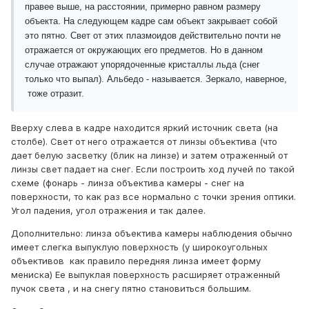
правее выше, на расстоянии, примерно равном размеру
объекта. На следующем кадре сам объект закрывает собой
это пятно. Свет от этих плазмоидов действительно почти не
отражается от окружающих его предметов. Но в данном
случае отражают упорядоченные кристаллы льда (снег
только что выпал). Альбедо - называется. Зеркало, наверное,
тоже отразит.
Вверху слева в кадре находится яркий источник света (на
столбе). Свет от него отражается от линзы объектива (что
дает белую засветку (блик на линзе) и затем отраженный от
линзы свет падает на снег. Если построить ход лучей по такой
схеме (фонарь - линза объектива камеры - снег на
поверхности, то как раз все нормально с точки зрения оптики.
Угол падения, угол отражения и так далее.
Дополнительно: линза объектива камеры наблюдения обычно
имеет слегка выпуклую поверхность (у широкоугольных
объективов как правило передняя линза имеет форму
мениска) Ее выпуклая поверхность расширяет отраженный
пучок света , и на снегу пятно становиться большим.