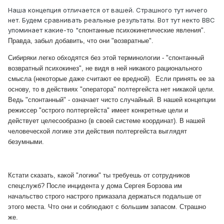
Наша концепция отличается от вашей. Страшного тут ничего
нет. Будем сравнивать реальные результаты. Вот тут некто ВВС
упоминает какие-то "
спонтанные психокинетические явления".
Правда, забыл добавить, что они "возвратные".
Сибиряки легко обходятся без этой терминологии - "спонтанный
возвратный психокинез", не видя в ней никакого рационального
смысла (некоторые даже считают ее вредной). Если принять ее за
основу, то в действиях "оператора" полтергейста нет никакой цели.
Ведь "спонтанный" - означает чисто случайный. В нашей концепции
режиссер "острого полтергейста" имеет конкретные цели и
действует целесообразно (в своей системе координат). В нашей
человеческой логике эти действия полтергейста выглядят
безумными.
Кстати сказать, какой "логики" ты требуешь от сотрудников
спецслужб? После инцидента у дома Сергея Борзова им
начальство строго настрого приказала держаться подальше от
этого места. Что они и соблюдают с большим запасом. Страшно
же.