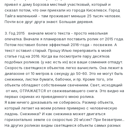
привел к дому Борзова местный участковый, который и
сказал потом, что они приехали из города Киселевск. Город
Тайга маленький - там проживает меньше 25 тысяч человек.
Почти все друг друга знают. Большая деревня.
3. Год 2015 вначале моего текста - просто невольная
опечатка. Вначале я планировал поставить ролик от 2015 года.
Потом поставил более эффектный 2016-года - посвежее. А
текст оставил старый. Прошу Илью переправить в моей
статье год на 2016. Когда вы посмотрите пару десятков
подобных роликов (у нас есть их) все ваши сомнения отпадут.
Скорость светящихся объектов легко вычислить. Она лежит в
диапазоне от 10 метров в секунду до 50-60. Это не могут быть
снежинки, листки бумаги, бабочки, и пр. Кроме того, эти
объекты обладают собственным свечением. Свет, исходящий
от них, ОТРАЖАЕТСЯ от свежевыпавшего снега. Это видно на
первых скринах из приведенного мною ролика.
Я вам ничего доказывать не собираюсь. Размер объекта,
который летает на моем ролике примерно с человеческую
ладонь. Снежинка? И как снежинка может двигаться
горизонтально земле со скоростью 20 м\сек? При безветрии...
На других роликах видны светящиеся объекты самых разных