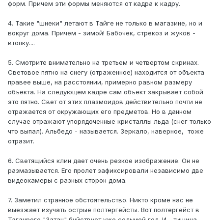
форм. Причем эти формы меняются от кадра к кадру.
4. Такие "шнеки" летают в Тайге не только в магазине, но и
вокруг дома. Причем - зимой! Бабочек, стрекоз и жуков -
втопку....
5. Смотрите внимательно на третьем и четвертом скринах.
Световое пятно на снегу (отраженное) находится от объекта
правее выше, на расстоянии, примерно равном размеру
объекта. На следующем кадре сам объект закрывает собой
это пятно. Свет от этих плазмоидов действительно почти не
отражается от окружающих его предметов. Но в данном
случае отражают упорядоченные кристаллы льда (снег только
что выпал). Альбедо - называется. Зеркало, наверное, тоже
отразит.
6. Светящийся клин дает очень резкое изображение. Он не
размазывается. Его пролет зафиксировали независимо две
видеокамеры с разных сторон дома.
7. Заметил странное обстоятельство. Никто кроме нас не
выезжает изучать острые полтергейсты. Вот полтергейст в
Таганроге "Затан" буйствует уже седьмой год. И - тишина...