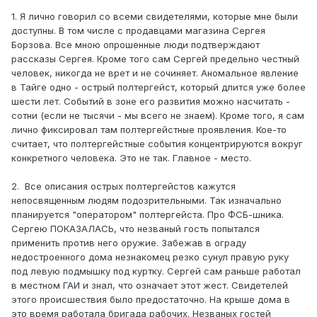
1. Я лично говорил со всеми свидетелями, которые мне были
доступны. В том числе с продавцами магазина Сергея
Борзова. Все мною опрошенные люди подтверждают
рассказы Сергея. Кроме того сам Сергей предельно честный
человек, никогда не врет и не сочиняет. Аномальное явление
в Тайге одно - острый полтергейст, который длится уже более
шести лет. Событий в зоне его развития можно насчитать -
сотни (если не тысячи - мы всего не знаем). Кроме того, я сам
лично фиксировал там полтергейстные проявления. Кое-то
считает, что полтергейстные события концентрируются вокруг
конкретного человека. Это не так. Главное - место.
2. Все описания острых полтергейстов кажутся
непосвященным людям подозрительными. Так изначально
планируется "оператором" полтергейста. Про ФСБ-шника.
Сергею ПОКАЗАЛАСЬ, что незваный гость попытался
применить против него оружие. Забежав в ограду
недостроенного дома незнакомец резко сунул правую руку
под левую подмышку под куртку. Сергей сам раньше работал
в местном ГАИ и знал, что означает этот жест. Свидетелей
этого происшествия было предостаточно. На крыше дома в
это время работала бригада рабочих. Незваных гостей