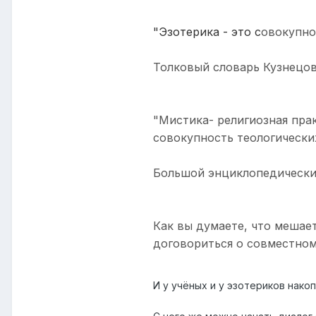
"Эзотерика - это с
овокупно
Толковый словарь Кузнецов
"Мистика- религиозная пра
совокупность теологическ
Большой энциклопедически
Как вы думаете, что мешает
договориться о совместном
И у учёных и у эзотериков нако