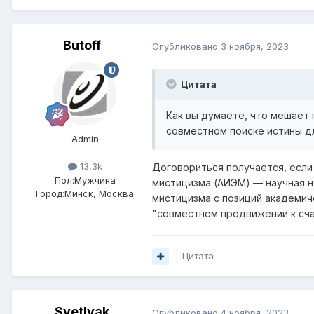
Butoff
Опубликовано
3 ноября, 2023
Цитата
Как вы думаете, что мешает 
совместном поиске истины д
Admin
13,3k
Договориться получается, если
Пол:
Мужчина
мистицизма (АИЭМ) — научная н
Город:
Минск, Москва
мистицизма с позиций академиче
"совместном продвижении к сча
Цитата
Svetlyak
Опубликовано
4 ноября, 2023