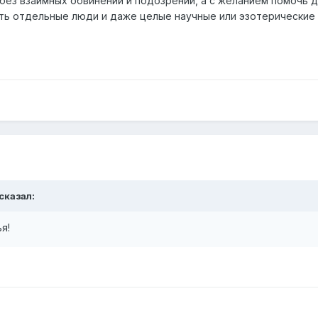
 без взаимных обвинений и подозрений, а с желанием помочь д
ть отдельные люди и даже целые научные или эзотерические
сказал:
я!