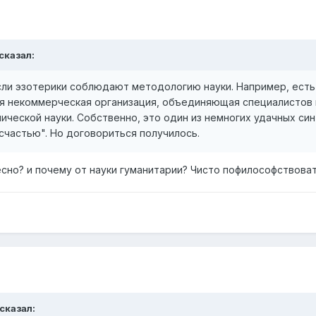
сказал:
сли эзотерики соблюдают методологию науки. Например, есть
я некоммерческая организация, объединяющая специалистов г
ической науки. Собственно, это один из немногих удачных син
счастью". Но договориться получилось.
есно? и почему от науки гуманитарии? Чисто пофилософствова
сказал: