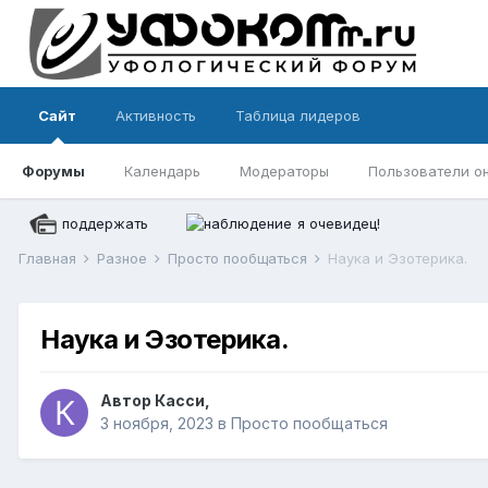
Сайт
Активность
Таблица лидеров
Форумы
Календарь
Модераторы
Пользователи о
поддержать
я очевидец!
Главная
Разное
Просто пообщаться
Наука и Эзотерика.
Наука и Эзотерика.
Автор
Касси
,
3 ноября, 2023
в
Просто пообщаться