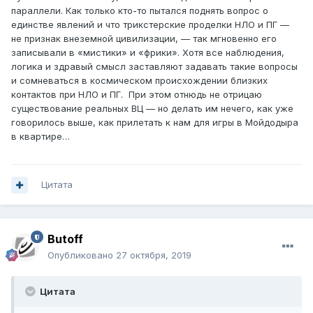
другой день. Первое из них называлось
параллели. Как только кто-то пытался поднять вопрос о
«замораживанием». И.Л. ложился на койку, вытянув ноги
единстве явлений и что трикстерские проделки НЛО и ПГ —
и протянув руки
не признак внеземной цивилизации, — так мгновенно его
вдоль тела, или положив их под голову. Ноги должны
записывали в «мистики» и «фрики». Хотя все наблюдения,
были быть прижатыми друг к другу. «Они включали
логика и здравый смысл заставляют задавать такие вопросы
какую-то установку (впоследствже я узнал, что почти
и сомневаться в космическом происхождении близких
все, что они делали, «воздействуя на человека,
контактов при НЛО и ПГ. При этом отнюдь не отрицаю
осуществлялось с помощью этой установки,
существование реальных ВЦ — но делать им нечего, как уже
испускающей какие-то особые лучи»), и начинали
говорилось выше, как прилетать к нам для игры в Мойдодыра
«замораживание». Собственно, это было не
в квартире…
замораживание, а ощущение как бы накладывания на
тело какого-то постороннего тела, охватывающего его
плотным слоем.
Цитата
Так, например, Юности говорили:
«Сейчас накладываем «божьи» кандалы.» Начинаешь
сразу ошушать вокруг ног кольца из чего-то живого,
начинающего все сильнее и сильнее сжиматься. Усилие
Butoff
сжатия вполне терпимо и как только начнешь шевелить
Опубликовано
27 октября, 2019
ногами, все зто рассыпается прахом. Этот вид
испытаний я выдержать не мог, хотя испытания с
перерывами продолжались до самого утра. Как только
Цитата
начинается «замораживание», какая-то неведомая сила