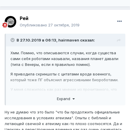
Рей
Опубликовано
27 октября, 2019
В 27.10.2019 в 06:13,
hairmaven
сказал:
Хмм. Помню, что описываются случаи, когда существа
сами себя роботами называли, названия планет давали
(типа с Венеры, если я правильно помню).
Я приводила скриншоты с цитатами вроде военного,
который тоже ПГ объяснил агрессивными биороботами.
У меня сложилось как раз мнение из прочитанного, что
как раз ПГ сами себя позиционировали как
Expand
инопланетных пришельцев в тот период.
Но если это всё только было сделано для того, чтобы
Ну не думаю что это было "что бы продолжить официальные
продолжать официальные исследования в условиях
исследования в условиях атеизма". Опыты с библией и
атеизма, то жаль, конечно, что я была введена в
летающей свечкой к атеизму как-то плохо соотносятся. Да и
заблуждение.
Церковь в перестроечные времена как раз очень оживилась.