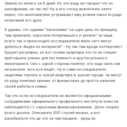
Землю из ничего за 6 дней. Но это ведь не говорит что он
шизофреник, не так ли? Ну а его сосед аналогично свято
верит, что инопланетяне устраивают ему всякие пакости ради
испытаний его духа..
Я думаю, что одними "наскоками" на один день по-принципу
"мы приехали, опросили потерпевшего и уехали" (а чаще
всего так и происходит) исследователи мало чего могут
добиться. Видео из интернета? - Ну так там вроде полтергейст
бушует регулярно, но вот хозяин квартиры что-то не спешит
приглашать ученых для постоянного и круглосуточного
мониторинга. Оно с одной стороны понятно: это надо жить как
на вокзале -все всё видят.. Ну и сами исследователи
неделями торчать в чужой квартире в чужом городе не могут
по ряду понятных причин: от финансовых до просто наличия
своей работы и семьи..
Так что если исследователи не являются официальными
сотрудниками официального профильного института (коих не
наблюдается ) с серьезным финансированием.. Дело скорее
всего дохлое. Описывать 1001 случай можно, а вот
разобраться что де это за чертовщина - вряд ли.