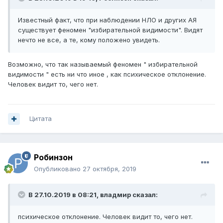
от «торпеды», голоса цинично приговаривали: «Так и
надо».
Известный факт, что при наблюдении НЛО и других АЯ
Как-то начали действовать особыми лучами на глаза. На
существует феномен "избирательной видимости". Видят
следующий день пришлось И.Л. идти к окулисту в 5-ю
нечто не все, а те, кому положено увидеть.
поликлинику. Врач был удивлен тем, насколько запущена
болезнь.
Возможно, что так называемый феномен " избирательной
Постепенно в составе контрагентов происходили
видимости " есть ни что иное , как психическое отклонение.
глубокие изменения, исчез «подполковник», исчезли
Человек видит то, чего нет.
все упоминания о кемеровской милиции, контрагенты
стали представляться представителями Божества,
некоего корабля, захваченного в 1918 году во время
революции в России. Теперь с Иваном Леонтьевичем
Цитата
«работали» представители Божества: Божененок, два
члена «верхней» палаты,
их Пресвятая Богородица, один Божененочек, Чертилоф
Робинзон
(по прозвищу Черт), гномовская Богородица, гномовский
Божененочек, семь Юностей, семь гномовских Юностей,
Опубликовано
27 октября, 2019
семь гномиков и один Божененочек от гномов. Уверяли,
что это еще не вся бригада. Наконец И.Л. узнал, что
В 27.10.2019 в 08:21,
владмир
сказал:
главная задача его контрагентов сводится к тому, чтобы
как можно быстрее свести его в могилу, причем убивать
его
психическое отклонение. Человек видит то, чего нет.