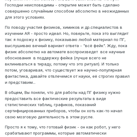
Господни неисповедимы - открытие может быть сделано
совершенно случайным способом абсолютно в неожиданных
для этого условиях.
По поводу участия физиков, химиков и др.специалистов в
изучении АЯ - просто идеал. Но, поверьте, пока это выглядит
так: я подхожу к физику, показываю любой материал по ПГ,
выслушиваю вечный вариант ответа - "всё фейк". Жду, пока
физик абсолютно на автомате воспроизведет все научные
обоснования в поддержку фейка (лучше всего не
вклиниваться в тираду, потому что это ритуал). И только
потом, уговаривая, что существует же научно-популярная
фантастика, давайте отвлечемся от науки, её строгих правил
и представим...
В общем, Вы поняли, что для работы над ПГ физику нужно
предоставить все фактические результаты в виде
статистических таблиц, графиков, показаний
сертифицированных приборов, чтобы он хоть как-то начал
свою мозговую деятельность в этом русле.
Просто я к тому, что готовый физик - он как робот, у него
срабатывают программы, которые автоматически