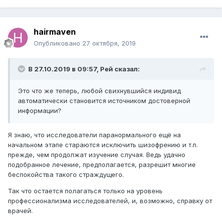
непримиримая война и в этой войне Иван Леонтьевич не
получил поддержки от людей. Он обращался в
горисполком, к первому секретарю горкома КПСС, в
hairmaven
институт космических исследований АН СССР, в
Опубликовано
27 октября, 2019
Центральное телевидение, в политотдел кемеровского
УВД, генеральному секретарю ЦК КПСС, патриарху
христианской церкви, стремясь привлечь общественное
В 27.10.2019 в 09:57,
Рей
сказал:
внимание к страшной, фашистской, как он ее называл,
опасности. В этом плане история Малютина — точная
Это что же теперь, любой свихнувшийся индивид
копия истории Марти Коски. Прежде всего, и у того и у
автоматически становится источником достоверной
другого контрагенты вначале представились агентами
информации?
из милиции (полиции), весьма схожи воздейс-
твия на организм, приводящие к заболеваниям и
отклонениям в здоровье, схожа и оценка ситуации,
Я знаю, что исследователи паранормального ещё на
желание предупредить человечество о возникновении
начальном этапе стараются исключить шизофрению и т.п.
каких-то внешних источников, желающих подчинить
прежде, чем продолжат изучение случая. Ведь удачно
себе волю людей. И в Канаде и в Сибири эти попытки
подобранное лечение, предполагается, разрешит многие
оказались тщетными главным образом потому, что и
беспокойства такого страждущего.
самими жертвами и прессой эти воздействия
Так что остается полагаться только на уровень
приписываются не тем, кто проводит полтергейсты, а
профессионализма исследователей, и, возможно, справку от
совсем другим, но тоже довольно зловещим
врачей.
ведомствам.