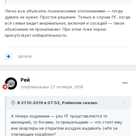
они не хотели, чего-то там боялись, то ли «божьих»
законов, то ли власти отца Ивана Леонтьевича и его
Легко все объяснять психическими отклонениями — тогда
дяди, по-
думать не нужно. Простое решение. Только в случае ПГ, когда
койных, которые такжe фигурировали в иерархии
вся семья видит анормальное, включая и соседей — такое
«Божества». После смерти И. Л. должен войти в «божью
объяснение не прокатывает. При этом тоже порою
ризницу», куда никто из них не может войти, взять
присутствует избирательность.
«Божественную библию», уничтожить не читая
вложенное в нее завещание на имя Ивана Леонтьевича,
а книгу отдать своим мучителям. После этого, якобы,
Цитата
они смогут управлять «божьим кораблем». Но не таков
наш советский человек, чтобы сдаться без боя. Иван
Леонтьевич распропагандировал «Божество» настолько,
что там произошла революция и была провоз-
Рей
глашена «гномовская республика». И.Л. разъяснил
Опубликовано
27 октября, 2019
дружественной республике «чем отличается
философское направление между идеализмом и
материализмом, а также в чем заключается конечная
В 27.10.2019 в 07:52,
Робинзон
сказал:
цель капитализма и коммунизма» [106], в результате
чего «Божество» признало, «что бога нет и не будет».
А теперь подумаем — раз ПГ представляется то
Кроме того, в ходе контакта Иван Леонтьевич сделал
милицией, то богами, то пришельцами — что стоит ему
весьма ценные наблюдения, характеризующие
вне квартиры на открытом воздухе выдавать себя за
контрагентов. Вначале он считал их глубоко мыслящими
«летающие корабли»?
существами, в особенности когда подметил, что они