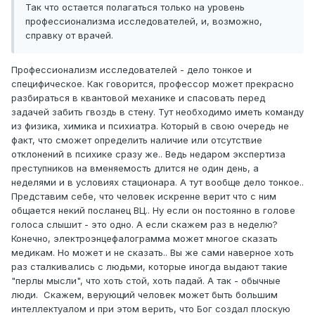
Так что остается полагаться только на уровень
профессионализма исследователей, и, возможно,
справку от врачей.
Профессионализм исследователей - дело тонкое и
специфическое. Как говорится, профессор может прекрасно
разбираться в квантовой механике и спасовать перед
задачей забить гвоздь в стену. Тут необходимо иметь команду
из физика, химика и психиатра. Который в свою очередь не
факт, что сможет определить наличие или отсутствие
отклонений в психике сразу же.. Ведь недаром экспертиза
преступников на вменяемость длится не один день, а
неделями и в условиях стационара. А тут вообще дело тонкое..
Представим себе, что человек искренне верит что с ним
общается некий посланец ВЦ.. Ну если он постоянно в голове
голоса слышит - это одно. А если скажем раз в неделю?
Конечно, электроэнцефалограмма может многое сказать
медикам. Но может и не сказать.. Вы же сами наверное хоть
раз сталкивались с людьми, которые иногда выдают такие
"перлы мысли", что хоть стой, хоть падай. А так - обычные
люди. Скажем, верующий человек может быть большим
интеллектуалом и при этом верить, что Бог создал плоскую