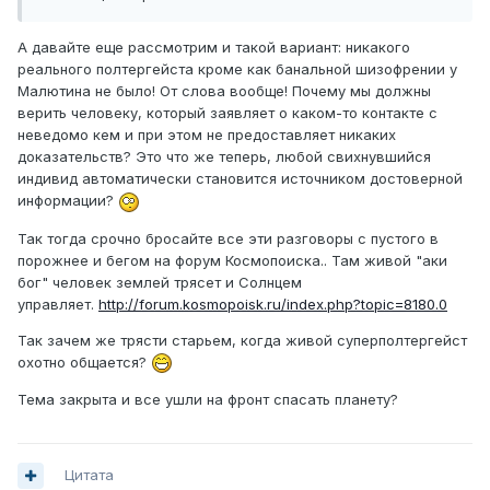
могут читать мысли других людей и навязывать или
внушать им свои.
А давайте еще рассмотрим и такой вариант: никакого
Но постепенно И.Л. понял, что они знают только то, что И.
реального полтергейста кроме как банальной шизофрении у
Л. узнает из газет, книг или телепередач, т.е. пользуются
Малютина не было! От слова вообще! Почему мы должны
сенсорными каналами Ивана Леонтьевича. При этом
верить человеку, который заявляет о каком-то контакте с
события, о которых они узнают через И. Л., «помнят
неведомо кем и при этом не предоставляет никаких
только короткий промежуток времени. «Так, если
доказательств? Это что же теперь, любой свихнувшийся
пройдет, например, минута, я спрошу у них, что было
индивид автоматически становится источником достоверной
только что, они уже не знают. Вообще же считают себя
информации?
умными. Начнут вопросы задавать, только знай отвечай.
Так тогда срочно бросайте все эти разговоры с пустого в
Но вопросы задавать и глупец может. Решил проверить
порожнее и бегом на форум Космопоиска.. Там живой "аки
их знания, чтобы не надоедали с вопросами. Оказалось,
бог" человек землей трясет и Солнцем
не знают простой арифметики, не могут, например,
управляет.
http://forum.kosmopoisk.ru/index.php?topic=8180.0
сложить простые числа, не говоря уже об умножении и
делении. Говорят: «зачем нам математика... нам она не
Так зачем же трясти старьем, когда живой суперполтергейст
нужна!» Другие науки вообще не знают, говорят, нам
охотно общается?
науки не нужны”. Не знаю, добавляет И. Л., все они
такие, или может быть есть еще другие, которые все
Тема закрыта и все ушли на фронт спасать планету?
помнят и больше знают, но от меня
они скрываются». Голоса и воздействия преследовали
Малютина повсюду — дома, на улице, в больнице, в
Цитата
поезде, в гостях и т.д. Между ними развернулась