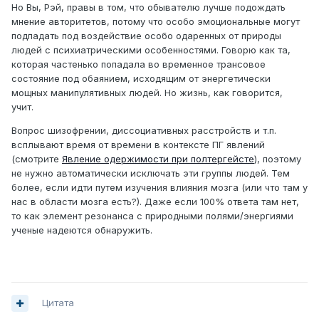
Но Вы, Рэй, правы в том, что обывателю лучше подождать
мнение авторитетов, потому что особо эмоциональные могут
подпадать под воздействие особо одаренных от природы
людей с психиатрическими особенностями. Говорю как та,
которая частенько попадала во временное трансовое
состояние под обаянием, исходящим от энергетически
мощных манипулятивных людей. Но жизнь, как говорится,
учит.
Вопрос шизофрении, диссоциативных расстройств и т.п.
всплывают время от времени в контексте ПГ явлений
(смотрите
Явление одержимости при полтергейсте
), поэтому
не нужно автоматически исключать эти группы людей. Тем
более, если идти путем изучения влияния мозга (или что там у
нас в области мозга есть?). Даже если 100% ответа там нет,
то как элемент резонанса с природными полями/энергиями
ученые надеются обнаружить.
Цитата