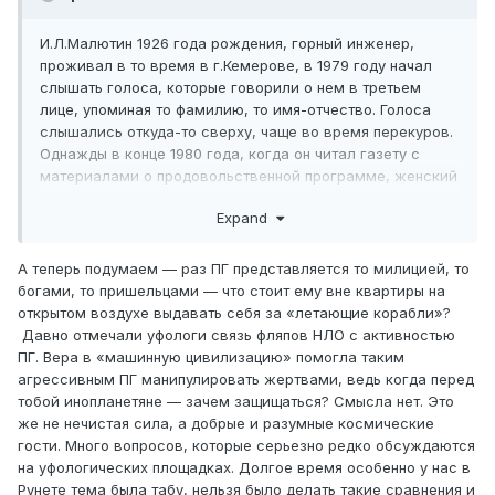
И.Л.Малютин 1926 года рождения, горный инженер,
проживал в то время в г.Кемерове, в 1979 году начал
слышать голоса, которые говорили о нем в третьем
лице, упоминая то фамилию, то имя-отчество. Голоса
слышались откуда-то сверху, чаще во время перекуров.
Однажды в конце 1980 года, когда он читал газету с
материалами о продовольственной программе, женский
голос неожиданно спросил: «Иван Леонтьевич, а как вы
Expand
считаете, сможем мы выполнить решение съезда без
помощи других социалистических стран?» Он оглянулся
— никого. «А мы наблюдаем, как вы невнимательно
А теперь подумаем — раз ПГ представляется то милицией, то
читаете, прыгая с одного на другое». С этого дня
богами, то пришельцами — что стоит ему вне квартиры на
начался в жизни Ивана Леонтьевича кошмар, длящийся
открытом воздухе выдавать себя за «летающие корабли»?
второй десяток лет.
Давно отмечали уфологи связь фляпов НЛО с активностью
На вопрос И.Л., кто они такие, чтобы за ним наблюдать,
ПГ. Вера в «машинную цивилизацию» помогла таким
голоса сказали, что это государственная тайна, и,
агрессивным ПГ манипулировать жертвами, ведь когда перед
помявшись, добавили, что они из кемеровской милиции.
тобой инопланетяне — зачем защищаться? Смысла нет. Это
Представились они Юностью Большой и Юностью Малой
же не нечистая сила, а добрые и разумные космические
и потребовали от И.Л. клятву о неразглашении
гости. Много вопросов, которые серьезно редко обсуждаются
государственных тайн, которые он будет знать, пройдя
на уфологических площадках. Долгое время особенно у нас в
соответствующие испытания. «Испытания» начались на
Рунете тема была табу, нельзя было делать такие сравнения и