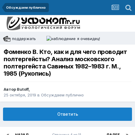
Обсуждаем публично
поддержать
я очевидец!
Фоменко В. Кто, как и для чего проводит
полтергейсты? Анализ московского
полтергейста Савиных 1982–1983 г. М.,
1985 (Рукопись)
Автор
Butoff
,
25 октября, 2019
в
Обсуждаем публично
Ответить
НАЗАД
Страница 4 из 11
ДАЛЕЕ