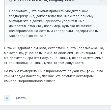
В 27.10.2019 в 16:16,
владмир
сказал:
христианстве основным признаком одержимости
является отступление от Веры, утрата связи с Богом, т.е.
когда человек впадает в различные «греховные
Обосновать , это значит привести убедительные
занятия»: оккультизм, богохульство, сквернословие и пр.
подтверждения, доказательства. Значит по вашему
В этом случае человек рискует утратить Божественную
выходит что я должен привести убедительные
благодать и подвергнуть себя опасности проникновения
доказательства что , например, бутылка не может
демонов.
самопроизвольно летать и холодильник подпрыгивать. Я
вас правильно понял ?
Если же взглянуть на этот вопрос с точки зрения научных
представлений, прежде всего аналитической
С точки здравого смысла, естественно, это невозможно. Но,
психологии, то древние архетипические образы могут
может быть, у Вас есть какие-то свои личные критерии? Вы
«пробудиться» в результате различных
же прочитали про этот случай, а, значит, не проходите мимо
психотравмирующих ситуаций, как правило, связанных с
ПГ как явления, а, значит, что-то там допускаете.
моральными конфликтами, в том числе и религиозного
характера [38]. Это может возникать на пути так
По каким критериям Вы отбрасываете случай как фейк, а по
называемой индивидуации человека, т.е. процесса,
каким задумываетесь, что кое-что звучит в некотором
означающего становление его личности. По этому
смысле "вероятно/возможно"?
поводу К.Г. Юнг пишет:
«Главная опасность заключается
в искушении поддаться чарующему влиянию архетипов…
При наличии психологических предрасположений […],
архетипические фигуры, которые и так в силу своей
Цитата
природной нуминозности обладают автономностью,
вообще освобождаются от контроля сознания. Они