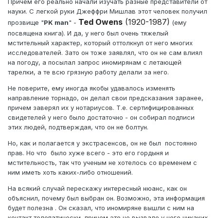
Причем его реально начали изучать разные представители от
науки. С легкой руки Джеффри Мишлав этот человек получил
Ted Owens
(1920-1987)
прозвище "
PK man
" -
(ему
посвящена книга). И да, у него был очень тяжелый
мстительный характер, который оттолкнул от него многих
исследователей. Зато он тоже заявлял, что он не сам влиял
на погоду, а посылал запрос иномирянам с летающей
тарелки, а те всю грязную работу делали за него.
Не поверите, ему иногда якобы удавалось изменять
направление торнадо, он делал свои предсказания заранее,
причем заверял их у нотариусов. Т.е. сертифицированных
свидетелей у него было достаточно - он собирал подписи
этих людей, подтверждая, что он не болтун.
Но, как и полагается у экстрасенсов, он не был постоянно
прав. Но что было хуже всего - это его гордыня и
мстительность, так что ученым не хотелось со временем с
ним иметь хоть каких-либо отношений.
На всякий случай перескажу интересный нюанс, как он
объяснил, почему был выбран он. Возможно, эта информация
будет полезна . Он сказал, что иномиряне вышли с ним на
контакт телепатически, причем это не вызвало у него никаких