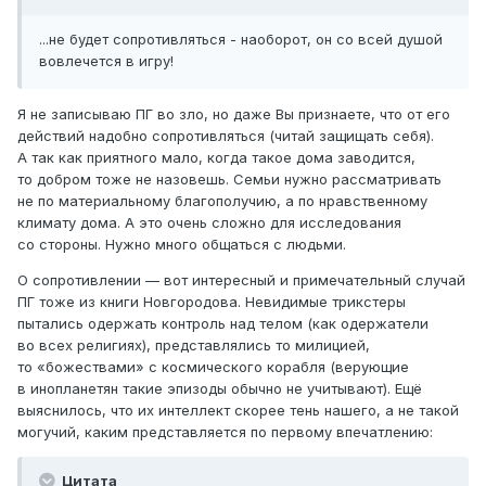
...не будет сопротивляться - наоборот, он со всей душой
вовлечется в игру!
Я не записываю ПГ во зло, но даже Вы признаете, что от его
действий надобно сопротивляться (читай защищать себя).
А так как приятного мало, когда такое дома заводится,
то добром тоже не назовешь. Семьи нужно рассматривать
не по материальному благополучию, а по нравственному
климату дома. А это очень сложно для исследования
со стороны. Нужно много общаться с людьми.
О сопротивлении — вот интересный и примечательный случай
ПГ тоже из книги Новгородова. Невидимые трикстеры
пытались одержать контроль над телом (как одержатели
во всех религиях), представлялись то милицией,
то «божествами» с космического корабля (верующие
в инопланетян такие эпизоды обычно не учитывают). Ещё
выяснилось, что их интеллект скорее тень нашего, а не такой
могучий, каким представляется по первому впечатлению:
Цитата