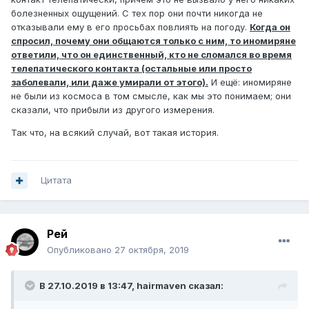
болезненных ощущений. С тех пор они почти никогда не
отказывали ему в его просьбах повлиять на погоду.
Когда он
спросил, почему они общаются только с ним, то иномиряне
ответили, что он единственный, кто не сломался во время
телепатического контакта (остальные или просто
заболевали, или даже умирали от этого).
И ещё: иномиряне
не были из космоса в том смысле, как мы это понимаем; они
сказали, что прибыли из другого измерения.
Так что, на всякий случай, вот такая история.
Цитата
Рей
Опубликовано
27 октября, 2019
В 27.10.2019 в 13:47,
hairmaven
сказал: