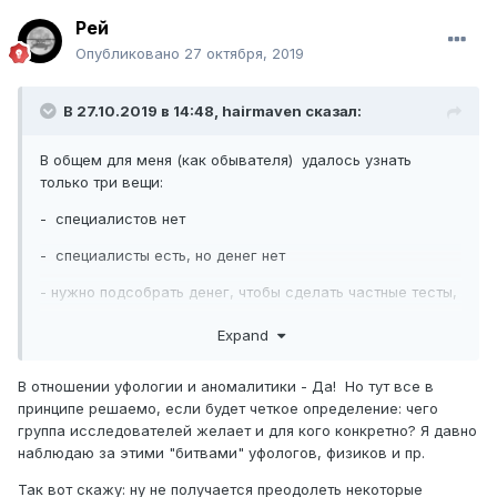
приобретают полную самостоятельность, производя тем
Рей
самым феномен одержимости»
[40]. Возможно, в ряде
случаев такие обстоятельства могут приводить к
Опубликовано
27 октября, 2019
15
диссоциативным расстройствам личности
, в том числе
и к трансу одержимости. В этом случае возникший
В 27.10.2019 в 14:48,
hairmaven
сказал:
полтергейстный процесс представляет собой лишь
внешне проявляемые симптомы (в виде аномальных
В общем для меня (как обывателя) удалось узнать
эпизодов), свидетельствующие о внутренней
только три вещи:
«психической инфекции», которая может протекать либо
в лёгкой классической, либо в более тяжелой
- специалистов нет
«демонической» форме.
- специалисты есть, но денег нет
Источник
:
Явление одержимости при полтергейсте
- нужно подсобрать денег, чтобы сделать частные тесты,
но наука не примет эти частные результаты анализов
Expand
Не поняла, это замкнутый круг?
В отношении уфологии и аномалитики - Да! Но тут все в
принципе решаемо, если будет четкое определение: чего
группа исследователей желает и для кого конкретно? Я давно
наблюдаю за этими "битвами" уфологов, физиков и пр.
Так вот скажу: ну не получается преодолеть некоторые