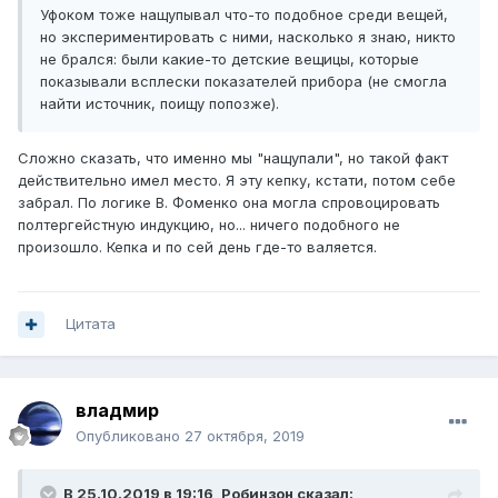
начинает сдвигать ноги с места, ошущается ясно, что
Уфоком тоже нащупывал что-то подобное среди вещей,
кто-то рукой берет и сжимает ногу выше пятки.
но экспериментировать с ними, насколько я знаю, никто
«Чертова рука», как я узнал позднее, начинает водить
не брался: были какие-то детские вещицы, которые
ноги туда-сюда, выше-ниже, как будто стараясь
показывали всплески показателей прибора (не смогла
установить их в определенном, положении. Стараешься,
найти источник, поищу попозже).
чтобы ноги были неподвижны, прилагаешь усилия и...
вдруг ноги как бы срываются с места и кажущаяся
Сложно сказать, что именно мы "нащупали", но такой факт
твердой оболочка рассыпается и все исчезает,
действительно имел место. Я эту кепку, кстати, потом себе
испытание начинается вновь, с самого начала».
забрал. По логике В. Фоменко она могла спровоцировать
«Испытания» продолжались около двух месяцев.
полтергейстную индукцию, но... ничего подобного не
Проверяли органы дыхания, сердце, зрение, ноги, руки,
произошло. Кепка и по сей день где-то валяется.
голову и т.д. Поссорилисъ на испытании половых
органов, от которого И.Л. целомудренно отказался,
обозвав Юностей фашистами, а не кемеровской
милицией. Среди контрагентов поднялся тарарам,
Цитата
Юности призвали на подмогу «подполковника». Начала
развиваться конфронтация, «Милиция» начала применять
«торпеды». «Я докурил, хотел войти в квартиру,
услышал голос: «Пускай торпеду!» и тут же
владмир
почувствовал удар, словно электрическим током, но
Опубликовано
27 октября, 2019
значительно мягче, и упал на колени. Позже
аналогичному воздействию подверглась любимая
внучка Ивана Леонтьевича, причем пока Алинка плакала
В 25.10.2019 в 19:16,
Робинзон
сказал: