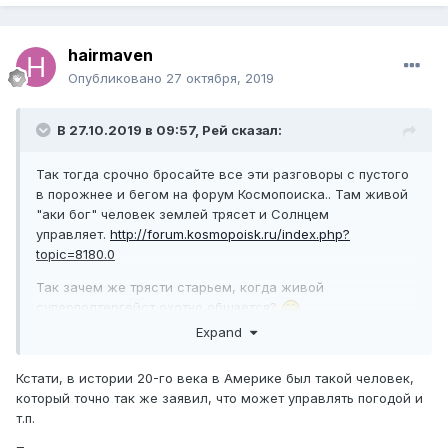
hairmaven
Опубликовано
27 октября, 2019
В 27.10.2019 в 09:57,
Рей
сказал:
Так тогда срочно бросайте все эти разговоры с пустого
в порожнее и бегом на форум Космопоиска.. Там живой
"аки бог" человек землей трясет и Солнцем
управляет.
http://forum.kosmopoisk.ru/index.php?
topic=8180.0
Так зачем же трясти старьем, когда живой
суперполтергейст охотно общается?
Expand
Тема закрыта и все ушли на фронт спасать планету?
Кстати, в истории 20-го века в Америке был такой человек,
который точно так же заявил, что может управлять погодой и
т.п.