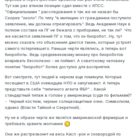
Тут как раз атеизм позиции сдал вместе с КПСС.
"Официальными " расследования я так же не назвал бы.
Скорее "около". По типу "в милицию от гражданина поступило
заявление, мы должны отреагировать". Ведь Академия Наук в
полном составе на ПГ не бежала с приборами, не так ли? Что
же касается заявлений ПГ о том, что он биоробот.. Ну, тут
можно сказать что объяснения даются такие, которые устроят
самого потерпевшего. Раньше черти являлись, а теперь вот
биороботы.. Ведь средневековому монаху про биороботов
впаривать бесполезно - не поймет. А советскому человеку
понятие "биоробот" более доступно для восприятия.
Вот смотрите, тут людей в черном еще помянули. Которые
посещают в США очевидцев НЛО и запугивают. А теперь
представьте себе "типичного агента ФБР" .. Какой
стандартный типаж в голове у американца (судя по фильмам)?
- Черный костюм, черные солнцезащитные очки.. Символизм,
однако (Власти Тайной и Секретной)..
Ну не в образе черта же являтся американской фермерше и
требовать хранить молчание
Она же растрезвонит на весь Касл -рок и сковородой по