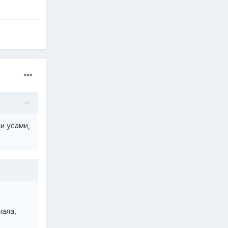
и усами,
чала,