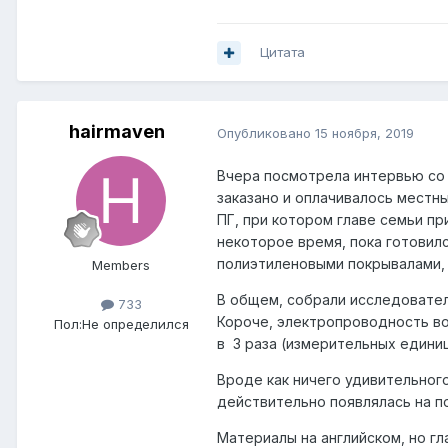
Цитата
hairmaven
Опубликовано
15 ноября, 2019
Вчера посмотрела интервью со 
заказано и оплачивалось местн
ПГ, при котором главе семьи п
некоторое время, пока готовилс
полиэтиленовыми покрывалами, т
Members
В общем, собрали исследователи
733
Короче, электропроводность во
Пол:
Не определился
в 3 раза (измерительных единиц
Вроде как ничего удивительног
действительно появлялась на по
Материалы на английском, но гл