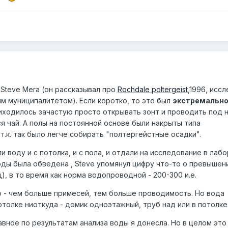
Steve Mera (он рассказывал про
Rochdale poltergeist
,1996, исс
ым муниципалитетом). Если коротко, то это был
экстремально
риходилось зачастую просто открывать зонт и проводить под 
я чай. А полы на постоянной основе были накрыты типа
.к. так было легче собирать "полтергейстные осадки".
 воду и с потолка, и с пола, и отдали на исследование в лаб
ды была обведена , Steve упомянул цифру что-то о превышен
), в то время как норма водопроводной - 200-300 и.е.
о - чем больше примесей, тем больше проводимость. Но вода
толке ниоткуда - домик одноэтажный, труб над или в потолке
авное по результатам анализа воды я донесла. Но в целом это