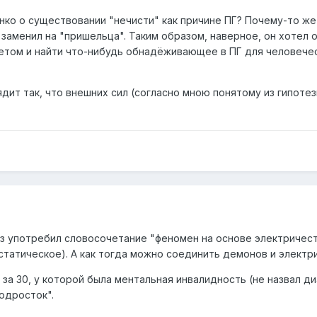
ение должно было восприниматься совершенно спокойно, вот
нко о существовании "нечисти" как причине ПГ? Почему-то же
» всегда у себя под кроватью14… Данное обстоятельство —
 заменил на "пришельца". Таким образом, наверное, он хотел 
 нормального существа в совершенно
етом и найти что-нибудь обнадёживающее в ПГ для человече
зывалось для французов XVI в. еще одним несомненным призн
и их близкие определяли, что имеют дело с посланцами Нечи
личинами женщины с молитвенником, прятавшейся под кроват
ядит так, что внешних сил (согласно мною понятому из гипотез
 Ле Руа, но никогда не видел ее муж
15, или голого и очень
й внезапно обнаружился в доме молодой женщины в отсутстви
имали вид черного человека, появлявшегося перед Марга
ли другого черного человека, прыгавшего и танцевавшего 
ься и увеличиваться в размере. Например, Bon-noir помещал
 Ле Руа [Blendecq 1582: 13v, 47], а все 29 мучителей Николь Об
раз употребил словосочетание "феномен на основе электричес
ле-
 статическое). А как тогда можно соединить демонов и электр
ью покидать девушку даже после сеансов экзорцизма
 за 30, у которой была ментальная инвалидность (не назвал ди
 средневековой традиции, в материалах XVI в.
представали
подросток".
и.
иться нашим источникам, они постоянно сообщали окруж