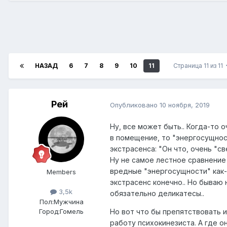
НАЗАД
6
7
8
9
10
11
Страница 11 из 11
Рей
Опубликовано
10 ноября, 2019
Ну, все может быть.. Когда-то 
в помещение, то "энергосущност
экстрасенса: "Он что, очень "св
Ну не самое лестное сравнение 
вредные "энергосущности" как-т
Members
экстрасенс конечно.. Но бываю 
3,5k
обязательно деликатесы..
Пол:
Мужчина
Город:
Гомель
Но вот что бы препятствовать и
работу психокинезиста. А где о