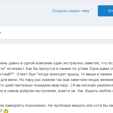
Создать новую тему
От
очень давно в одной компании один экстрасенс заметил, что ес
и" исчезают. Как бы прячутся в панике по углам. Одна дама 
етлый?!".. Ответ был "когда приходят крысы, то мыши в панике 
для меня.. Но пару раз скажем так (как заметили люди) мелкие
о действительно покидали квартиру.. ( Я им
ласково
улыбался)
не в самом добром настроении, знаете ли.. Хм.. Кушать люблю 
ли замедлять психокинез.. Не пробовал мешать или хотя бы з
н?