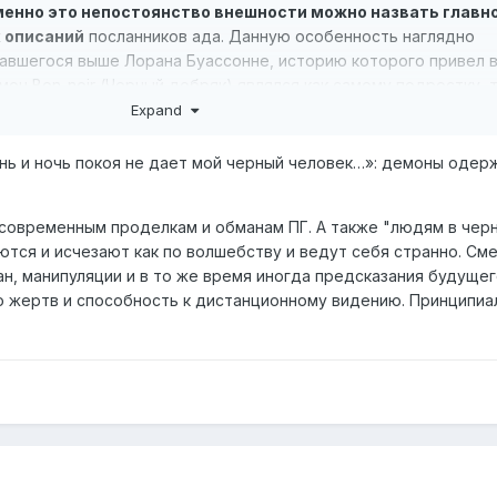
менно это непостоянство внешности можно назвать главн
х описаний
посланников ада. Данную особенность наглядно
авшегося выше Лорана Буассонне, историю которого привел 
он Bon-noir (Черный добряк) являлся как самому подростку, т
ам в очень разных личинах. Это могли быть как
зооморфные
Expand
обей, коза, осел, лошадь) [Blendecq 1582: 2–2v, 3v, 30v], так и
в белом, мужчина со шпагой, мужчина в железных доспехах) [
день и ночь покоя не дает мой черный человек…»: демоны одер
33v]7. В случае Николя Факье, еще одного героя Шарля Блендека
артина. Демон Cramoisi представал перед ним и в облике изл
 современным проделкам и обманам ПГ. А также "людям в чер
 в обноски черного цвета
ются и исчезают как по волшебству и ведут себя странно. См
 accoustree), и в облике волка или
маленькой черной собачки, 
н, манипуляции и в то же время иногда предсказания будущег
, мешавшего Николя пройти в церковь
на мессу, и в облике 
о жертв и способность к дистанционному видению. Принципиа
» [Blendecq 1582: 95v–96v]. Те же особенности внешнего вида
дцатью годами ранее описывала и Николь Обри. Ей являлись 
ужчины (в количестве 29 человек) с обнаженными шпагами и 
ые коты, а то и отвратительно пахнувшие горящие факелы8.
гласно нашим текстам, в ходе подобных встреч посланники а
 примерно. С этой точки зрения показателен рассказ о Николь
о Laid-vallet в обличье «женщины в белом, державшей в руках