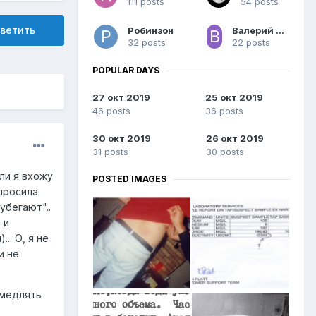
111 posts
54 posts
ветить
Робинзон
Валерий Фоменко
32 posts
22 posts
POPULAR DAYS
27 окт 2019
25 окт 2019
46 posts
36 posts
30 окт 2019
26 окт 2019
31 posts
30 posts
ли я вхожу
POSTED IMAGES
спросила
убегают"..
 и
... О, я не
и не
амедлять