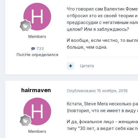
молитвенник». Подобное явл
Что говорил сам Валентин Фоме
видела Николь эту «женщину
отбросил это из своей теории и
нахождение с виду вполне
предрассудки с негативным нал
ненормальном месте
— ока
целом? Или я заблуждаюсь?
которому жертвы демонов ил
Members
Именно они скрывались под 
И вообще, если честно, то выгл
которую видела сама Николь
больше, чем одна.
733
красивого мальчика, которы
Пол:
Не определился
супруга16.
Именно они прин
Цитата
Обри прямо из колодца17, и
крыше церкви как птица
Демоны также могли уменьшат
hairmaven
Опубликовано
15 ноября, 2019
животе Лорана Буассонне,
Laid-vallet — в животе Николь
Кстати, Steve Mera несколько 
прятались то в ее ноге, то в 
(повторил, что не имеет в виду
вой руке, не желая полност
И да, фокальное лицо - женщина
Все демоны, согласно давней
типу "30 лет, а ведет себя как 
абсолютными обманщикам
Members
Вместе с тем, если довер