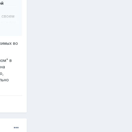
ой
в своем
ак и его
 вполне
Blendecq
жимых во
,
ишне
ном" в
ена
и в
о,
мужчины,
льно
 своих
то
мечами,
да часто
 Ле Руа,