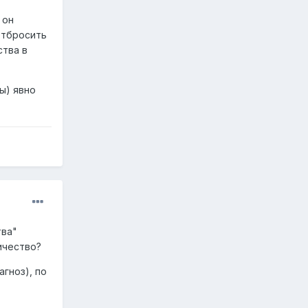
 только
 он
отбросить
ства в
аком, по
стого.
ью,
ы) явно
е ее
ритой
на
ся в
ри
тва"
ичество?
агноз), по
ающим