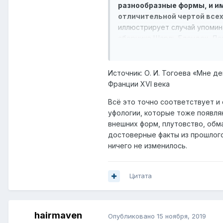
разнообразные формы, и и
отличительной чертой все
иллюстрирует случай упомин
сборнике Шарль Блендек. Дем
матери и прочим родственник
существа
(голубь, ворон, вор
антропоморфные
(женщина 
Источник: О. И. Тогоева «Мне 
1582: 2v–3v, 30v–31v, 32, 33–
Франции XVI века
наблюдалась очень похожая к
Всё это точно соответствует и
волосатой
женщины, одетой
уфологии, которые тоже появля
(toute deschevelee et fort mal
внешних форм, плутовство, обма
облике «черного человека»
достоверные факты из прошлог
«одетого в красное и черное
ничего не изменилось.
многочисленных демонов три
безобразные на вид черные м
то огромные как бараны черн
Цитата
Любопытно отметить, что, со
и вели себя совершенно
естественно, если не сказать
hairmaven
Опубликовано
15 ноября, 2019
регулярно встречавшей своег