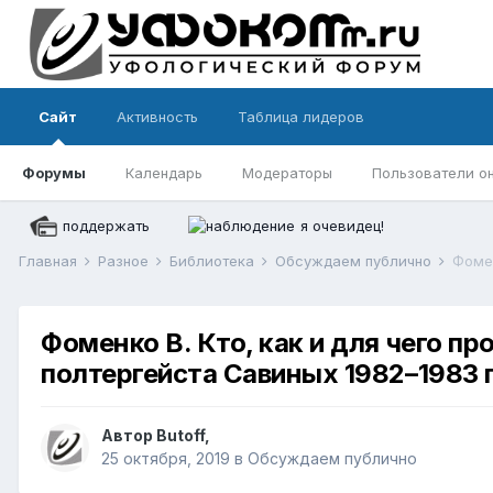
Сайт
Активность
Таблица лидеров
Форумы
Календарь
Модераторы
Пользователи о
поддержать
я очевидец!
Главная
Разное
Библиотека
Обсуждаем публично
Фоменко В. Кто, как и для чего п
полтергейста Савиных 1982–1983 г.
Автор
Butoff
,
25 октября, 2019
в
Обсуждаем публично