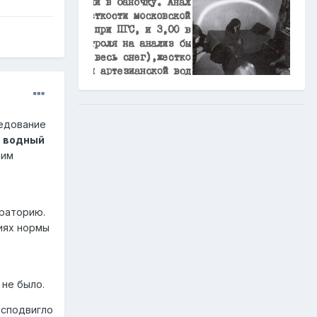
ледование
 водный
ним
ораторию.
иях нормы
 не было.
 сподвигло