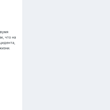
двумя
к, что на
нцидента,
жизни.