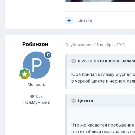
Цитата
Робинзон
Опубликовано
15 ноября, 2019
В 25.10.2019 в 19:38,
Валер
Юра припал к глазку и успел
в черной шляпе и черном па
Members
1,5k
Цитата
Пол:
Мужчина
Что же касается пребывания
что их облики оказывались 