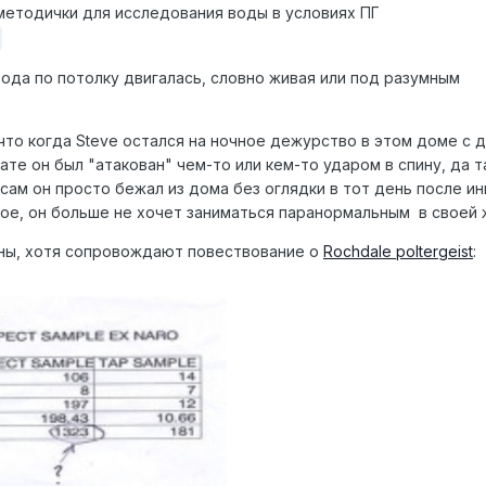
 методички для исследования воды в условиях ПГ
вода по потолку двигалась, словно живая или под разумным
что когда Steve остался на ночное дежурство в этом доме с 
те он был "атакован" чем-то или кем-то ударом в спину, да та
 сам он просто бежал из дома без оглядки в тот день после и
ное, он больше не хочет заниматься паранормальным в своей 
аны, хотя сопровождают повествование о
Rochdale poltergeist
: