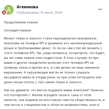
Агеенкова
Опубликовано
10 июля, 2024
Продолжение сказки
Ситуация первая.
Может «Хрен в пальто» стала периодически названивать
Анатолию на телефон №1 и донимать его нечленораздельной
речью и требованиями денег, то ли он сам стал ей звонить с
этого телефона №1, так, ради интереса, посмотреть, что будет,
вы же сами знаете этих подростков. В этих случаях он при
маме и других свидетелях включал этот телефон №1 на
громкую связь и прятал его, а сам делал на лице невинное
выражение. А окружающие могли не только слышать
несущиеся невесть откуда речи, но при этом поговорить или
даже песни попеть с той самой «Хрен в пальто».
Как вы думаете, что могла подумать мама Анатолия? Конечно,
это полтергейст. Желая оградить своего сына от этой
напасти, она подняла на ноги какую смогла общественность, в
том числе и специалистов в области аномалистики, коих в