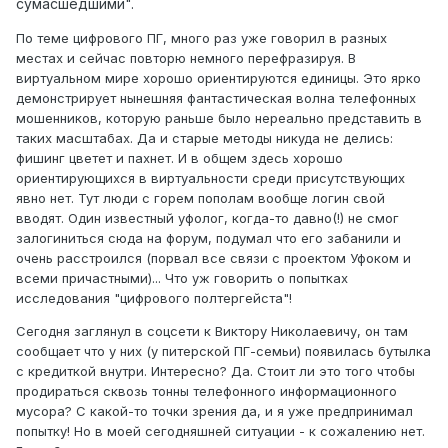
сумасшедшими".
По теме цифрового ПГ, много раз уже говорил в разных
местах и сейчас повторю немного перефразируя. В
виртуальном мире хорошо ориентируются единицы. Это ярко
демонстрирует нынешняя фантастическая волна телефонных
мошенников, которую раньше было нереально представить в
таких масштабах. Да и старые методы никуда не делись:
фишинг цветет и пахнет. И в общем здесь хорошо
ориентирующихся в виртуальности среди присутствующих
явно нет. Тут люди с горем пополам вообще логин свой
вводят. Один известный уфолог, когда-то давно(!) не смог
залогиниться сюда на форум, подумал что его забанили и
очень расстроился (порвал все связи с проектом Уфоком и
всеми причастными)... Что уж говорить о попытках
исследования "цифрового полтергейста"!
Сегодня заглянул в соцсети к Виктору Николаевичу, он там
сообщает что у них (у питерской ПГ-семьи) появилась бутылка
с кредиткой внутри. Интересно? Да. Стоит ли это того чтобы
продираться сквозь тонны телефонного информационного
мусора? С какой-то точки зрения да, и я уже предпринимал
попытку! Но в моей сегодняшней ситуации - к сожалению нет.