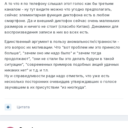
А то что я по телефону слышал этот голос как бы третьим
каналом - ну тут видите можно что угодно предполагать,
сейчас элементарная функция диктофона есть в любом
смартфоне. Да и внешний диктофон сейчас очень маленьких
размеров и ничего не стоит (спасибо Китаю). Динамики для
воспроизведения записи в них во всех есть.
Единственный аргумент в пользу аномальности/странности -
это вопрос их мотивации. Что "вот проблем им это принесло
больше", "зачем оно им надо было" и "зачем тогда
продолжают", "они не стали бы это делать будучи в такой
ситуации", "современных примеров подобных акций удачных
никаких нет" и т.д. и т.п.
Ну и справедливости ради надо отметить, что уже есть
несколько посторонних очевидцев утверждавших о голосе
звучавшем в их присутствии "из ниоткуда".
Цитата