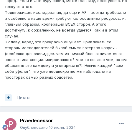
город... Если в СПБ буду снова, может загляну, если успею. Но
толку от этого.
Подытоживая: исследования, да еще и АЯ - всегда требовали
и особенно в наше время требуют колоссальных ресурсов, и,
главным образом, кооперации ВСЕХ сторон. А этого
достигнуть, к сожалению, не всегда удается. Как и в этом
случае.
К слову, народ это прекрасно ощущает. Привлекать со
стороны исследователей былой смысл потеряло напрочь
(особенно для очевидцев. чем их личный блог отличается от
нашего типа специализированного? мне-то понятно чем, но им
объяснять это каждому и уговаривать?). Нынче каждый "сам
себе уфолог", что уже неоднократно мы наблюдали на
просторах самых разных соцсетей.
Цитата
Praedecessor
Опубликовано
10 июля, 2024