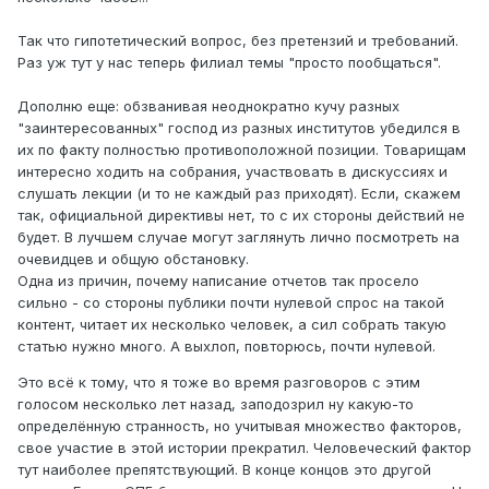
Так что гипотетический вопрос, без претензий и требований.
Раз уж тут у нас теперь филиал темы "просто пообщаться".
Дополню еще: обзванивая неоднократно кучу разных
"заинтересованных" господ из разных институтов убедился в
их по факту полностью противоположной позиции. Товарищам
интересно ходить на собрания, участвовать в дискуссиях и
слушать лекции (и то не каждый раз приходят). Если, скажем
так, официальной директивы нет, то с их стороны действий не
будет. В лучшем случае могут заглянуть лично посмотреть на
очевидцев и общую обстановку.
Одна из причин, почему написание отчетов так просело
сильно - со стороны публики почти нулевой спрос на такой
контент, читает их несколько человек, а сил собрать такую
статью нужно много. А выхлоп, повторюсь, почти нулевой.
Это всё к тому, что я тоже во время разговоров с этим
голосом несколько лет назад, заподозрил ну какую-то
определённую странность, но учитывая множество факторов,
свое участие в этой истории прекратил. Человеческий фактор
тут наиболее препятствующий. В конце концов это другой