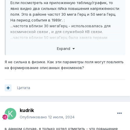
Если посмотреть на приложенную таблицу/график, то
явно видно два сильных пИка повышения напряжённости
поля. Это в районе частот 30 мега Герц и 50 мега Герц.
На период события в 1989г. :
...частота вблизи 30 мегаГерц - использовалась для
космической связи , и для служебной КВ связи.
...частота вблизи 50 мегаГерц была занята первым
каналом ЦТ
Expand
Я не сильна в физике. Как эти параметры поля могут повлиять
на формирование описанных феноменов?
Цитата
kudrik
Опубликовано
12 июля, 2024
в данном случае, я только хотел отметить - что повышение