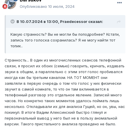
Опубликовано
10 июля, 2024
В 10.07.2024 в 13:00,
Praedecessor
сказал:
Какую странность? Вы не могли бы поподробнее? Кстати,
запись того голоска сохранилась? Я не могу найти тот
топик..
Странность... В один из многочисленных сеансов телефонной
связи, я просил их обоих (семью) говорить, кричать, издавать
звуки в общем, а параллельно с этим этот голос пробивался
иногда как бы третьим каналом. НА ТОТ МОМЕНТ они
заявляли в первую очередь о том что голос у них физически
звучит в самой комнате, то что он там вклинивается в
телефонный разговор это отдельное явление. Записей много
часов. Но конкретно таких моментов удалось поймать лишь
несколько. Откладывали их для анализа Гущей, но он, увы, нас
покинул. В итоге Вадим Алексинский быстро глянул и
первоначальный вывод у него был не в пользу аномальной
версии. Такого пристального анализа проведено не было.