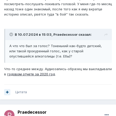
посмотреть-послушать-покивать головой. У меня где-то месяц
назад тоже один знакомый, после того как я ему вкратце
историю описал, рвётся туда "в бой" так сказать.
В 10.07.2024 в 15:03,
Praedecessor
сказал:
А что что был за голос? Тоненький как-будто детский,
или такой прокуренный голос, как у старой
опустившейся алкоголицы (т.е. Ебы)?
Что-то среднее между. Аудиозапись-образец мы выкладывали
в
годовом отчете за 2020 год
.
Цитата
Praedecessor