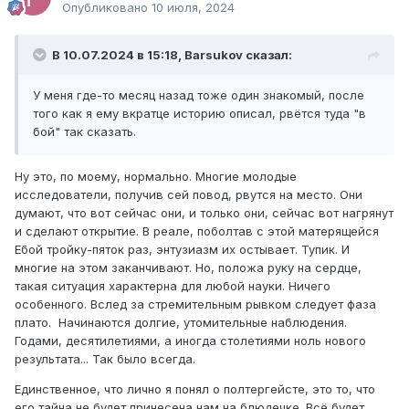
Опубликовано
10 июля, 2024
В 10.07.2024 в 15:18,
Barsukov
сказал:
У меня где-то месяц назад тоже один знакомый, после
того как я ему вкратце историю описал, рвётся туда "в
бой" так сказать.
Ну это, по моему, нормально. Многие молодые
исследователи, получив сей повод, рвутся на место. Они
думают, что вот сейчас они, и только они, сейчас вот нагрянут
и сделают открытие. В реале, поболтав с этой матерящейся
Ебой тройку-пяток раз, энтузиазм их остывает. Тупик. И
многие на этом заканчивают. Но, положа руку на сердце,
такая ситуация характерна для любой науки. Ничего
особенного. Вслед за стремительным рывком следует фаза
плато. Начинаются долгие, утомительные наблюдения.
Годами, десятилетиями, а иногда столетиями ноль нового
результата... Так было всегда.
Единственное, что лично я понял о полтергейсте, это то, что
его тайна не будет принесена нам на блюдечке. Всё будет