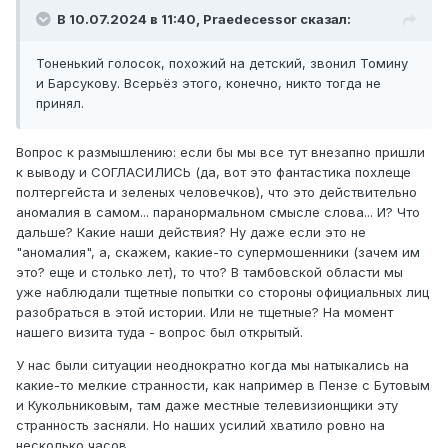
В 10.07.2024 в 11:40,
Praedecessor
сказал:
Тоненький голосок, похожий на детский, звонил Томину
и Барсукову. Всерьёз этого, конечно, никто тогда не
принял.
Вопрос к размышлению: если бы мы все тут внезапно пришли
к выводу и СОГЛАСИЛИСЬ (да, вот это фантастика похлеще
полтергейста и зеленых человечков), что это действительно
аномалия в самом... паранормальном смысле слова... И? Что
дальше? Какие наши действия? Ну даже если это не
"аномалия", а, скажем, какие-то супермошенники (зачем им
это? еще и столько лет), то что? В тамбовской области мы
уже наблюдали тщетные попытки со стороны официальных лиц
разобраться в этой истории. Или не тщетные? На момент
нашего визита туда - вопрос был открытый.
У нас были ситуации неоднократно когда мы натыкались на
какие-то мелкие странности, как например в Пензе с Бутовым
и Кукольниковым, там даже местные телевизионщики эту
странность засняли. Но наших усилий хватило ровно на
несколько часов...