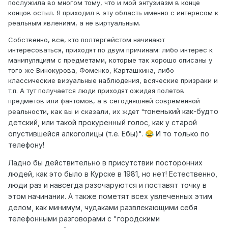
послужила во многом тому, что и мой энтузиазм в конце
концов остыл. Я приходил в эту область именно с интересом к
реальным явлениям, а не виртуальным.
Собственно, все, кто полтергейстом начинают
интересоваться, приходят по двум причинам: либо интерес к
манипуляциям с предметами, которые так хорошо описаны у
того же Винокурова, Фоменко, Карташкина, либо
классические визуальные наблюдения, всяческие призраки и
т.п. А тут получается люди приходят ожидая полетов
предметов или фантомов, а в сегодняшней современной
оненький как-будто
реальности, как вы и сказали, их ждет "т
детский, или такой прокуренный голос, как у старой
опустившейся алкоголицы (т.е. Ебы)".
И то только по
😂
телефону!
Ладно бы действительно в присутствии посторонних
людей, как это было в Курске в 1981, но нет! Естественно,
люди раз и навсегда разочаруются и поставят точку в
этом начинании. А также пометят всех увлеченных этим
делом, как минимум, чудаками развлекающими себя
телефонными разговорами с "городскими