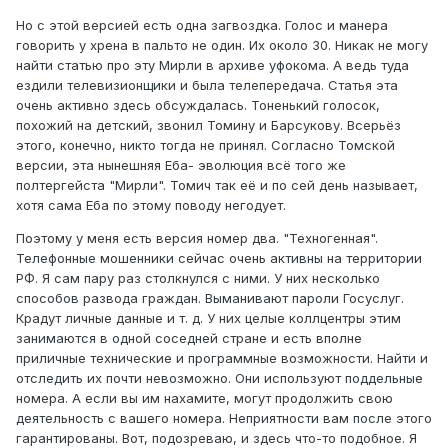
Но с этой версией есть одна загвоздка. Голос и манера
говорить у хрена в пальто не один. Их около 30. Никак не могу
найти статью про эту Мирли в архиве уфокома. А ведь туда
ездили телевизионщики и была телепередача. Статья эта
очень активно здесь обсуждалась. Тоненький голосок,
похожий на детский, звонил Томину и Барсукову. Всерьёз
этого, конечно, никто тогда не принял. Согласно Томской
версии, эта нынешняя Еба- эволюция всё того же
полтергейста "Мирли". Томич так её и по сей день называет,
хотя сама Еба по этому поводу негодует.
Поэтому у меня есть версия номер два. "Техногенная".
Телефонные мошенники сейчас очень активны на территории
РФ. Я сам пару раз столкнулся с ними. У них несколько
способов развода граждан. Выманивают пароли Госуслуг.
Крадут личные данные и т. д. У них целые коллцентры этим
занимаются в одной соседней стране и есть вполне
приличные технические и программные возможности. Найти и
отследить их почти невозможно. Они используют поддельные
номера. А если вы им нахамите, могут продолжить свою
деятельность с вашего номера. Неприятности вам после этого
гарантированы. Вот, подозреваю, и здесь что-то подобное. Я