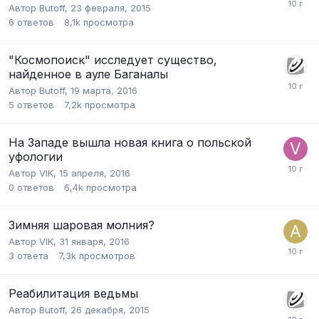
Автор
Butoff
,
23 февраля, 2015
6
ответов
8,1k
просмотра
"Космопоиск" исследует существо,
найденное в ауле Баганалы
Автор
Butoff
,
19 марта, 2016
5
ответов
7,2k
просмотра
На Западе вышла новая книга о польской
уфологии
Автор
VIK
,
15 апреля, 2016
0
ответов
6,4k
просмотра
Зимняя шаровая молния?
Автор
VIK
,
31 января, 2016
3
ответа
7,3k
просмотров
Реабилитация ведьмы
Автор
Butoff
,
26 декабря, 2015