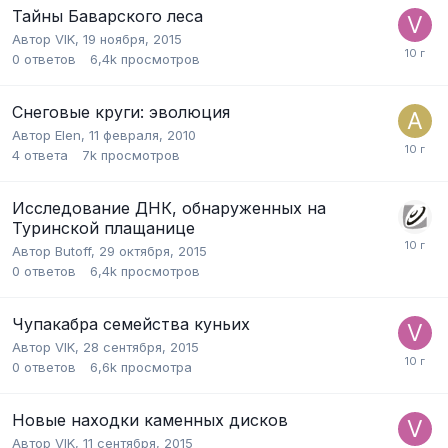
Тайны Баварского леса
Автор
VIK
,
19 ноября, 2015
0
ответов
6,4k
просмотров
Снеговые круги: эволюция
Автор
Elen
,
11 февраля, 2010
4
ответа
7k
просмотров
Исследование ДНК, обнаруженных на
Туринской плащанице
Автор
Butoff
,
29 октября, 2015
0
ответов
6,4k
просмотров
Чупакабра семейства куньих
Автор
VIK
,
28 сентября, 2015
0
ответов
6,6k
просмотра
Новые находки каменных дисков
Автор
VIK
,
11 сентября, 2015