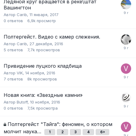
Ледяной круг вращается в реке\штат
Вашингтон
Автор
Carib
,
11 января, 2017
0
ответов
6,9k
просмотр
Полтергейст. Видео с камер слежения.
Автор
Carib
,
27 декабря, 2016
5
ответов
7,7k
просмотров
Привидение луцкого кладбища
Автор
VIK
,
14 ноября, 2016
7
ответов
8k
просмотров
Новая книга: «Звездные камни»
Автор
Butoff
,
10 ноября, 2016
0
ответов
7,5k
просмотра
Полтергейст "Тайга": феномен, о котором
молчит наука…
1
2
3
4
6