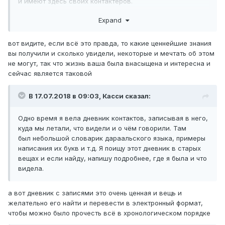
и имеют здесь своих контактёров.
3. Цель контактов мне самой неясна. Он говорил, что
Expand
правительство Дараала поручило ему искать
контактёров на Земле, чтобы показывать им планеты,
вот видите, если всё это правда, то какие ценнейшие знания
рассказывать о космосе и о законах их мира. Заодно он
вы получили и сколько увидели, некоторые и мечтать об этом
должен был собирать информацию о наших обычаях и
не могут, так что жизнь ваша была внасыщена и интересна и
законах.
сейчас является таковой
Почти на любом контакте мы посещали какую-то планету
или спутник, сначала в Солнечной системе, а потом в
В 17.07.2018 в 09:03,
Касси
сказал:
Галактике. На каждую из них мы выходили (если
требовалось, в защитных костюмах) и осматривались.
Одно время я вела дневник контактов, записывая в него,
Кирхитон рассказывал мне о планете, описывал её
куда мы летали, что видели и о чём говорили. Там
характеристики: размеры, массу, состав и т.п.
был небольшой словарик дараальского языка, примеры
написания их букв и т.д. Я поищу этот дневник в старых
Кроме этого, он говорил о своём понимании вещества и
вещах и если найду, напишу подробнее, где я была и что
энергии, чем меня только путал, потому что в школе, на
видела.
уроках физики, я изучала совсем другое. Я пыталась с
ним спорить, но он сказал, что с такими как у нас
физическими теориями, нам никогда не открыть
а вот дневник с записями это очень ценная и вещь и
"гравитационную энергию", на основе которой работает
желательно его найти и перевести в электронный формат,
двигатель его корабля.
чтобы можно было прочесть всё в хронологическом порядке