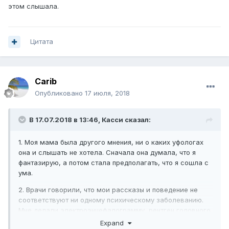
этом слышала.
Цитата
Carib
Опубликовано
17 июля, 2018
В 17.07.2018 в 13:46,
Касси
сказал:
1. Моя мама была другого мнения, ни о каких уфологах
она и слышать не хотела. Сначала она думала, что я
фантазирую, а потом стала предполагать, что я сошла с
ума.
2. Врачи говорили, что мои рассказы и поведение не
соответствуют ни одному психическому заболеванию.
Мне делали электроэнцефалограмму, рентген головного
мозга, пункции спинномозговой жидкости и брали
Expand