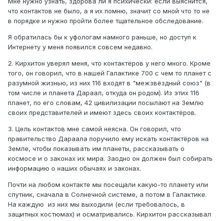
Мне нужно узнать, здорова ли я психически: если выяснится,
4.
На каких планетах вы бывали, что видели? это тоже
что контактов не было, а я их помню, значит со мной что то не
интересно.
в порядке и нужно пройти более тщательное обследование.
5. И потом, когда человек высказывается, и его слушают
Я обратилась бы к уфологам намного раньше, но доступ к
понимающие люди, то ему становится намного легче.
Интернету у меня появился совсем недавно.
6. У меня есть одна хорошая подруга, много лет назад её
2. Кирхитон уверял меня, что контактёров у него много. Кроме
астральное тело каждую ночь забирали представители
того, он говорил, что в нашей Галактике 700 с чем то планет с
внеземного разума, и она несколько лет работала на
разумной жизнью, из них 116 входят в "межзвёздный союз" (в
них в качестве исследователя различных форм жизни на
том числе и планета Дараал, откуда он родом). Из этих 116
разных планетах. Потом это прекратилось, и она
планет, по его словам, 42 цивилизации посылают на Землю
пыталась разобраться в реальности этих событий.
своих представителей и имеют здесь своих контактёров.
Естественно ничего не получилось, она смирилась с
этим, и продолжает жить нормальной жизнью. Правда
3. Цель контактов мне самой неясна. Он говорил, что
пару лет назад её опять забирали для экскурсии на
правительство Дараала поручило ему искать контактёров на
Солнце, так как там(по её словам) находится портал в
Земле, чтобы показывать им планеты, рассказывать о
другое измерение. После этой экскурсии всё опять
космосе и о законах их мира. Заодно он должен был собирать
прекратилось. Особо распространяться об этом она не
информацию о наших обычаях и законах.
желает, так как понимает, что из её окружения, ей никто
не поверит.
Почти на любом контакте мы посещали какую-то планету или
спутник, сначала в Солнечной системе, а потом в Галактике.
На каждую из них мы выходили (если требовалось, в
защитных костюмах) и осматривались. Кирхитон рассказывал