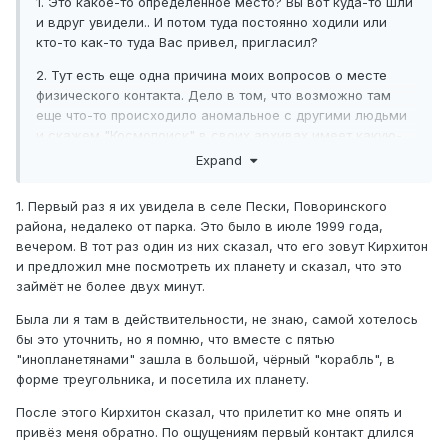
1. Это какое-то определенное место? Вы вот куда-то шли
и вдруг увидели.. И потом туда постоянно ходили или
кто-то как-то туда Вас привел, пригласил?
2. Тут есть еще одна причина моих вопросов о месте
физического контакта. Дело в том, что возможно там
еще что-то происходило аномальное с другими людьми
и скажем "Космопоиск" в своих архивах имеет какую-
то об этом информацию. Именно по воронежской
Expand
области.
1. Первый раз я их увидела в селе Пески, Поворинского
района, недалеко от парка. Это было в июле 1999 года,
вечером. В тот раз один из них сказал, что его зовут Кирхитон
и предложил мне посмотреть их планету и сказал, что это
займёт не более двух минут.
Была ли я там в действительности, не знаю, самой хотелось
бы это уточнить, но я помню, что вместе с пятью
"инопланетянами" зашла в большой, чёрный "корабль", в
форме треугольника, и посетила их планету.
После этого Кирхитон сказал, что прилетит ко мне опять и
привёз меня обратно. По ощущениям первый контакт длился