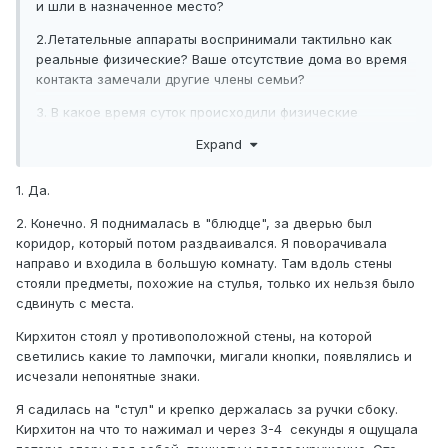
и шли в назначенное место?
2.Летательные аппараты воспринимали тактильно как
реальные физические? Ваше отсутствие дома во время
контакта замечали другие члены семьи?
3. В какое время суток происходили физические
контакты? Какие обстоятельства этому предшествовали:
Expand
что делали накануне (может, собирались ложиться
спать, если вечером), как себя чувствовали и т.п.?
1. Да.
2. Конечно. Я поднималась в "блюдце", за дверью был
коридор, который потом раздваивался. Я поворачивала
направо и входила в большую комнату. Там вдоль стены
стояли предметы, похожие на стулья, только их нельзя было
сдвинуть с места.
Кирхитон стоял у противоположной стены, на которой
светились какие то лампочки, мигали кнопки, появлялись и
исчезали непонятные знаки.
Я садилась на "стул" и крепко держалась за ручки сбоку.
Кирхитон на что то нажимал и через 3-4 секунды я ощущала