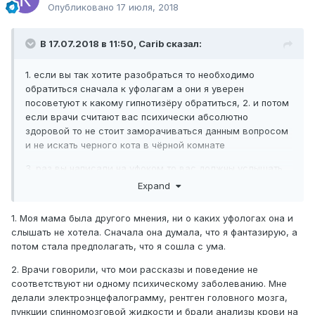
Опубликовано
17 июля, 2018
В 17.07.2018 в 11:50,
Carib
сказал:
1. если вы так хотите разобраться то необходимо
обратиться сначала к уфолагам а они я уверен
посоветуют к какому гипнотизёру обратиться, 2. и потом
если врачи считают вас психически абсолютно
здоровой то не стоит заморачиваться данным вопросом
и не искать черного кота в чёрной комнате
3. раз вы написали на уфоком то вас должны услышать,
если не помогут тут на Уфокоме то спецы Космопоиска
Expand
точно помогут.
1. Моя мама была другого мнения, ни о каких уфологах она и
4. вот видите, если всё это правда, то какие ценнейшие
слышать не хотела. Сначала она думала, что я фантазирую, а
знания вы получили и сколько увидели, некоторые и
потом стала предполагать, что я сошла с ума.
мечтать об этом не могут, так что жизнь ваша была
внасыщена и интересна и сейчас является таковой
2. Врачи говорили, что мои рассказы и поведение не
соответствуют ни одному психическому заболеванию. Мне
5. а вот дневник с записями это очень ценная и вещь и
делали электроэнцефалограмму, рентген головного мозга,
желательно его найти и перевести в электронный
пункции спинномозговой жидкости и брали анализы крови на
формат, чтобы можно было прочесть всё в