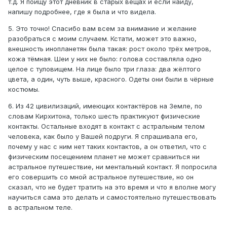
т.д. Я поищу этот дневник в старых вещах и если найду,
напишу подробнее, где я была и что видела.
5. Это точно! Спасибо вам всем за внимание и желание
разобраться с моим случаем. Кстати, может это важно,
внешность инопланетян была такая: рост около трёх метров,
кожа тёмная. Шеи у них не было: голова составляла одно
целое с туловищем. На лице было три глаза: два жёлтого
цвета, а один, чуть выше, красного. Одеты они были в чёрные
костюмы.
6. Из 42 цивилизаций, имеющих контактёров на Земле, по
словам Кирхитона, только шесть практикуют физические
контакты. Остальные входят в контакт с астральным телом
человека, как было у Вашей подруги. Я спрашивала его,
почему у нас с ним нет таких контактов, а он ответил, что с
физическим посещением планет не может сравниться ни
астральное путешествие, ни ментальный контакт. Я попросила
его совершить со мной астральное путешествие, но он
сказал, что не будет тратить на это время и что я вполне могу
научиться сама это делать и самостоятельно путешествовать
в астральном теле.