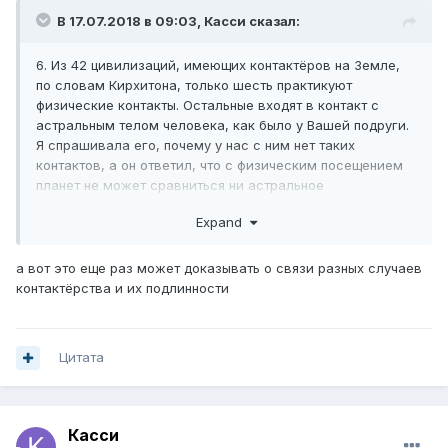
4. Мы посещали Дараал, базу на обратной стороне Луны,
В 17.07.2018 в 09:03,
Касси
сказал:
все планеты Солнечной системы и около 20 планет
нашей Галактики.
6. Из 42 цивилизаций, имеющих контактёров на Земле,
Ещё мы были возле центра Галактики и видели её со
по словам Кирхитона, только шесть практикуют
стороны.
физические контакты. Остальные входят в контакт с
астральным телом человека, как было у Вашей подруги.
Я спрашивала его, почему у нас с ним нет таких
контактов, а он ответил, что с физическим посещением
планет не может сравниться ни астральное
путешествие, ни ментальный контакт. Я попросила его
Expand
совершить со мной астральное путешествие, но он
сказал, что не будет тратить на это время и что я вполне
могу научиться сама это делать и самостоятельно
а вот это еще раз может доказывать о связи разных случаев
путешествовать в астральном теле.
контактёрства и их подлинности
Цитата
Касси