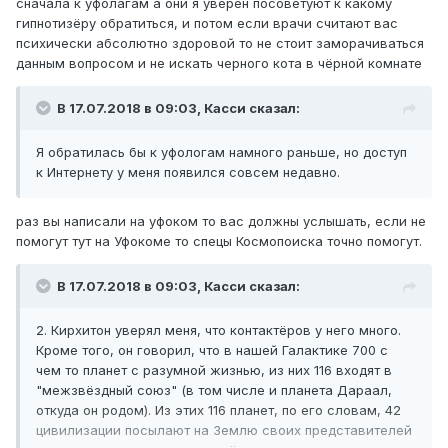
сначала к уфолагам а они я уверен посоветуют к какому
гипнотизёру обратиться, и потом если врачи считают вас
психически абсолютно здоровой то не стоит заморачиваться
данным вопросом и не искать черного кота в чёрной комнате
В 17.07.2018 в 09:03,
Касси
сказал:
Я обратилась бы к уфологам намного раньше, но доступ
к Интернету у меня появился совсем недавно.
раз вы написали на уфоком то вас должны услышать, если не
помогут тут на Уфокоме то спецы Космопоиска точно помогут.
В 17.07.2018 в 09:03,
Касси
сказал:
2. Кирхитон уверял меня, что контактёров у него много.
Кроме того, он говорил, что в нашей Галактике 700 с
чем то планет с разумной жизнью, из них 116 входят в
"межзвёздный союз" (в том числе и планета Дараал,
откуда он родом). Из этих 116 планет, по его словам, 42
цивилизации посылают на Землю своих представителей