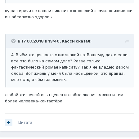
анализы крови на наркотики и токсины. Насколько я
знаю, всё соответствовало норме.
ну раз врачи не нашли никаких отклонений значит психически
вы абсолютно здоровы
Тесты тоже ничего особенного не показывали. Доходило
до того, что некоторые врачи сами хотели встретиться с
Кирхитоном, но он так ни к кому и не явился...
В 17.07.2018 в 13:46,
Касси
сказал:
4. В чём же ценность этих знаний по-Вашему, даже если
всё это было на самом деле? Разве только
фантастический роман написать? Так я не владею даром
слова. Вот жизнь у меня была насыщенной, это правда,
мне есть, о чём вспомнить.
любой жизненый опыт ценен и любые знания важны и тем
более человека-контактёра
Цитата