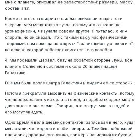
мне о планете, описывал её характеристики: размеры, массу,
состав и т.п.
Кроме этого, он говорил о своём понимании вещества и
энергии, чем меня только путал, потому что в школе, на
уроках физики, я изучала совсем другое. Я пыталась с ним
спорить, но он сказал, что с такими как у нас физическими
теориями, нам никогда не открыть "гравитационную энергию",
на основе которой работает двигатель его корабля.
4. Мы посещали Дараал, базу на обратной стороне Луны, все
планеты Солнечной системы и около 20 планет нашей
Галактики.
Ещё мы были возле центра Галактики и видели её со стороны.
Потом я прекратила выходить на физические контакты, потому
что переехала жить из села в город, а подобрать здесь место
для контакта он не смог. Говорил, что вокруг много людей и
его могут увидеть.
Одно время я вела дневник контактов, записывая в него, куда
мы летали, что видели и о чём говорили. Там был небольшой
словарик дараальского языка, примеры написания их букв и