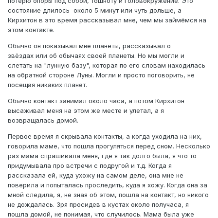
потерю опоры под собой, тошноту и головокружение. Это
состояние длилось около 5 минут или чуть дольше, а
Кирхитон в это время рассказывал мне, чем мы займёмся на
этом контакте.
Обычно он показывал мне планеты, рассказывал о
звёздах или об обычаях своей планеты. Но мы могли и
слетать на "лунную базу", которая по его словам находилась
на обратной стороне Луны. Могли и просто поговорить, не
посещая никаких планет.
Обычно контакт занимал около часа, а потом Кирхитон
высаживал меня на этом же месте и улетал, а я
возвращалась домой.
Первое время я скрывала контакты, а когда уходила на них,
говорила маме, что пошла прогуляться перед сном. Несколько
раз мама спрашивала меня, где я так долго была, я что то
придумывала про встречи с подругой и т.д. Когда я
рассказала ей, куда ухожу на самом деле, она мне не
поверила и попыталась проследить, куда я хожу. Когда она за
мной следила, я, не зная об этом, пошла на контакт, но никого
не дождалась. Зря просидев в кустах около получаса, я
пошла домой, не понимая, что случилось. Мама была уже