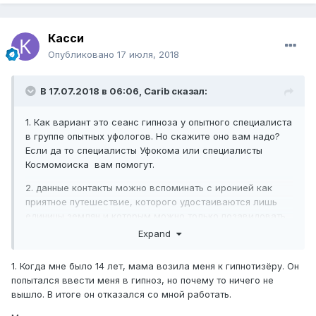
Касси
Опубликовано
17 июля, 2018
В 17.07.2018 в 06:06,
Carib
сказал:
1. Как вариант это сеанс гипноза у опытного специалиста
в группе опытных уфологов. Но скажите оно вам надо?
Если да то специалисты Уфокома или специалисты
Космомоиска вам помогут.
2. данные контакты можно вспоминать с иронией как
приятное путешествие, которого удостаиваются лишь
единицы землян и которым можно только позавидовать,
что им выпала такая возможность.
Expand
3.
Интересно было бы узнать, какую цель
1. Когда мне было 14 лет, мама возила меня к гипнотизёру. Он
преследовали эти контакты? Вы получали, какие то
попытался ввести меня в гипноз, но почему то ничего не
знания, или вам просто что-то показывали, и
вышло. В итоге он отказался со мной работать.
рассказывали, как туристу?