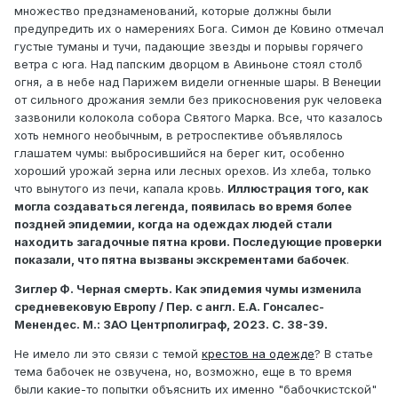
испорчены были стены не внутри городов, а рядом с
множество предзнаменований, которые должны были
полями, и, наконец, что все пятна находились только на
предупредить их о намерениях Бога. Симон де Ковино отмечал
средней высоте, на которой обычно летают бабочки.
густые туманы и тучи, падающие звезды и порывы горячего
Точно так же он объяснил рассказ Григория Турского о
ветра с юга. Над папским дворцом в Авиньоне стоял столб
кровавом дожде, который пролился в разных местах
огня, а в небе над Парижем видели огненные шары. В Венеции
Парижа и на дом в Санлисе во времена Хильдеберта, а
от сильного дрожания земли без прикосновения рук человека
также якобы кровавый дождь во время правления
зазвонили колокола собора Святого Марка. Все, что казалось
короля Роберта; его капли, попавшие на тело, одежду
хоть немного необычным, в ретроспективе объявлялось
или камни, не смывались водой, можно было смыть
глашатем чумы: выбросившийся на берег кит, особенно
только те, что попали на дерево [9].
хороший урожай зерна или лесных орехов. Из хлеба, только
что вынутого из печи, капала кровь.
Иллюстрация того, как
могла создаваться легенда, появилась во время более
поздней эпидемии, когда на одеждах людей стали
находить загадочные пятна крови. Последующие проверки
показали, что пятна вызваны экскрементами бабочек
.
Зиглер Ф. Черная смерть. Как эпидемия чумы изменила
средневековую Европу / Пер. с англ. Е.А. Гонсалес-
Менендес. М.: ЗАО Центрполиграф, 2023. С. 38-39.
Не имело ли это связи с темой
крестов на одежде
? В статье
тема бабочек не озвучена, но, возможно, еще в то время
были какие-то попытки объяснить их именно "бабочкистской"