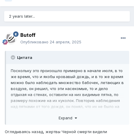
2 years later...
Butoff
Опубликовано
24 апреля, 2025
Цитата
Поскольку это произошло примерно в начале июля, в то
же время, что и якобы кровавый дождь, и в то же время
можно было наблюдать множество бабочек, летающих в
воздухе, он решил, что эти насекомые, то и дело
отдыхая на стенах, оставили на них видимые пятна, по
размеру похожие на их куколок. Повторив наблюдения
над пятнами от того дождя, он понял, что их не было на
крышах или гладких поверхностях камней, как это
Expand
должно было быть, если бы действительно прошел
кровавый дождь; они находились в углублениях и ямках,
где могли гнездиться насекомые. Он добавил, что
Оглядываясь назад, жертвы Черной смерти видели