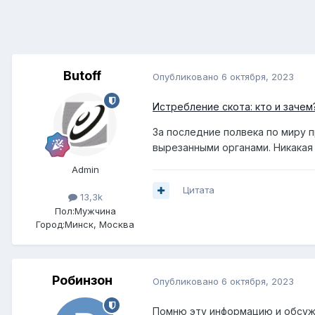
Butoff
Опубликовано
6 октября, 2023
Истребление скота: кто и зачем
За последние полвека по миру 
вырезанными органами. Никакая
Admin
Цитата
13,3k
Пол:
Мужчина
Город:
Минск, Москва
Робинзон
Опубликовано
6 октября, 2023
Помню эту информацию и обсужд