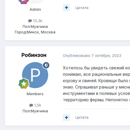
Цитата
Admin
13,3k
Пол:
Мужчина
Город:
Минск, Москва
Робинзон
Опубликовано
7 октября, 2023
Хотелось бы увидеть свежий ком
понимаю, все рациональные верс
корову и свиней. Кровищи было 
знаю. Спрашивал раньше у мясн
инструментами в полевых услови
Members
территорию фермы. Непонятно 
1,5k
Пол:
Мужчина
Цитата