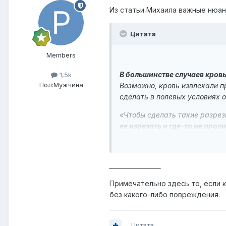
Из статьи Михаила важные нюа
Цитата
Members
В большинстве случаев кровь
1,5k
Пол:
Мужчина
Возможно, кровь извлекали п
сделать в полевых условиях 
«Чтобы сделать такие разрез
ее изрезать и где-то не прол
Д-р Фрэнсис отмела возможно
Изучая образцы под микроск
_________________
порезы
острым лезвием
и неч
Примечательно здесь то, если к
Воспроизвести это в полевых
без какого-либо повреждения.
Цитата