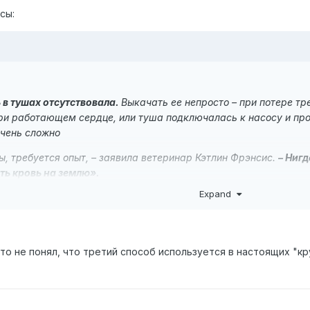
нсы:
 в тушах отсутствовала.
Выкачать ее непросто – при потере т
ри работающем сердце, или туша подключалась к насосу и пр
очень сложно
ы, требуется опыт, – заявила ветеринар Кэтлин Фрэнсис.
– Нигд
ить кровь на землю».
Expand
сть, что причиной смерти коровы были хищники, заметив, что
опом, обнаружили
три типа разрезов
– нанесенные неким
раск
то уникальное. То, чем вскрывали тушу,
не резало ткани, а р
то не понял, что третий способ используется в настоящих "кр
 условиях наша наука не может.