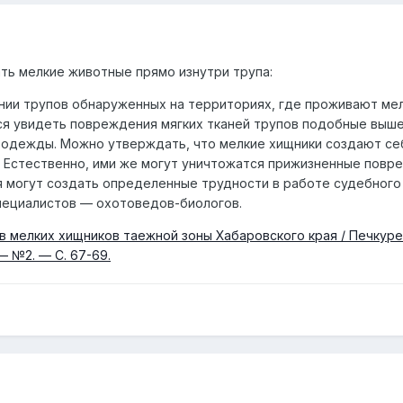
ть мелкие животные прямо изнутри трупа:
ании трупов обнаруженных на территориях, где проживают мел
тся увидеть повреждения мягких тканей трупов подобные выш
 одежды. Можно утверждать, что мелкие хищники создают себ
. Естественно, ими же могут уничтожатся прижизненные повр
 могут создать определенные трудности в работе судебного
пециалистов — охотоведов-биологов.
в мелких хищников таежной зоны Хабаровского края / Печкуре
— №2. — С. 67-69.