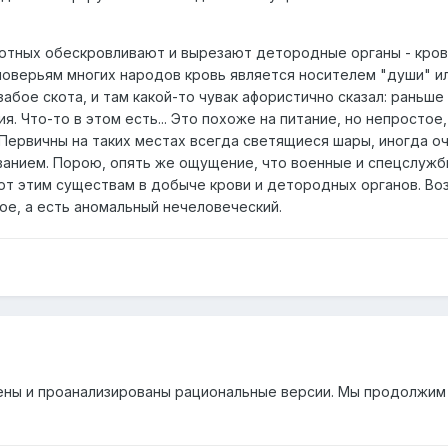
отных обескровливают и вырезают детородные органы - кров
 поверьям многих народов кровь является носителем "души" и
забое скота, и там какой-то чувак афористично сказал: раньш
. Что-то в этом есть... Это похоже на питание, но непростое
Первичны на таких местах всегда светящиеся шары, иногда о
нием. Порою, опять же ощущение, что военные и спецслужбы
ают этим существам в добыче крови и детородных органов. В
бое, а есть аномальный нечеловеческий.
ены и проанализированы рациональные версии. Мы продолжим э