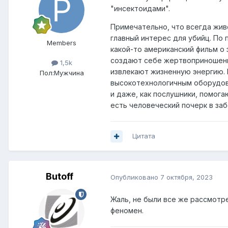
"инсектоидами".
Примечательно, что всегда жив
главный интерес для убийц. По
Members
какой-то американский фильм о 
создают себе жертвоприношения
1,5k
извлекают жизненную энергию. 
Пол:
Мужчина
высокотехнологичным оборудова
и даже, как послушники, помог
есть человеческий почерк в за
Цитата
Butoff
Опубликовано
7 октября, 2023
Жаль, не были все же рассмотр
феномен.