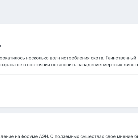
?
прокатилось несколько волн истребления скота. Таинственный
 охрана не в состоянии остановить нападение: мертвых живот
ение на форуме АЭН. О подземных существах свое мнение бы