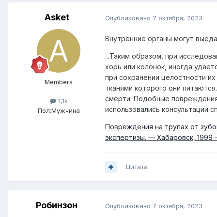
Asket
Опубликовано
7 октября, 2023
Внутренние органы могут выеда
...Таким образом, при исследов
хорь или колонок, иногда удае
при сохранении целостности их
Members
тканями которого они питаются
смерти. Подобные повреждения
1,1k
использовались консультации с
Пол:
Мужчина
Повреждения на трупах от зубо
экспертизы. — Хабаровск, 1999 
Цитата
Робинзон
Опубликовано
7 октября, 2023