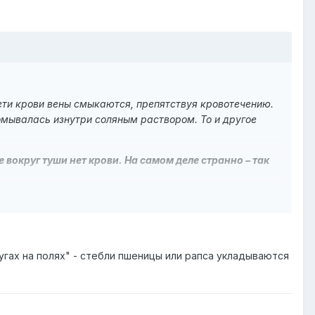
рети крови вены смыкаются, препятствуя кровотечению.
омывалась изнутри соляным раствором. То и другое
е вокруг туши нет крови. На самом деле странно – так
нигде нет следов зубов и когтей.
аленным инструментом,
типа прижигающего скальпеля,
аздвигало клетки в стороны, не повреждая.
угах на полях" - стебли пшеницы или рапса укладываются