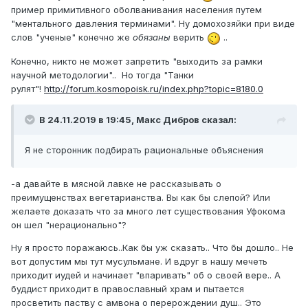
пример примитивного оболванивания населения путем
"ментального давления терминами". Ну домохозяйки при виде
слов "ученые" конечно же
обязаны
верить
..
Конечно, никто не может запретить "выходить за рамки
научной методологии".. Но тогда "Танки
рулят"!
http://forum.kosmopoisk.ru/index.php?topic=8180.0
В 24.11.2019 в 19:45,
Макс Дибров
сказал:
Я не сторонник подбирать рациональные объяснения
-а давайте в мясной лавке не рассказывать о
преимущенствах вегетарианства. Вы как бы слепой? Или
желаете доказать что за много лет существования Уфокома
он шел "нерационально"?
Ну я просто поражаюсь..Как бы уж сказать.. Что бы дошло.. Не
вот допустим мы тут мусульмане. И вдруг в нашу мечеть
приходит иудей и начинает "впаривать" об о своей вере.. А
буддист приходит в православный храм и пытается
просветить паству с амвона о перерождении душ.. Это