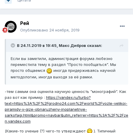
Цитата
Рей
Опубликовано
24 ноября, 2019
В 24.11.2019 в 19:45,
Макс Дибров
сказал:
Если вы заметили, администрация форума любезно
переместила тему в раздел "Просто пообщаться". Мы
просто общаемся
иногда придерживаясь научной
методологии, иногда выходя за её рамки.
-тем самым она оценила научную ценность "монографий". Как
раз вот как пример :
https://yandex.ru/turbo?
text=https%3A%2F%2Fgrodno24.com%2Fworld%2Fvozle-velikoj-
piramidy-v-gize-obnaruzheny-inoplanetnye-
sarkofagi.html&promo=navbar&utm_referrer=https%3A%2F%2Fze
n.yandex.com
(Какие-то ученые (?) чего-то утверждают
). Типичный