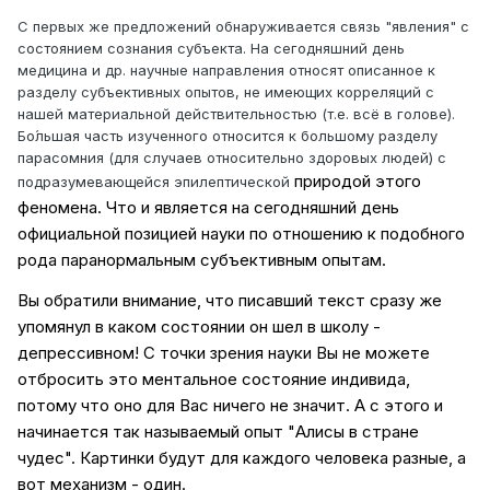
С первых же предложений обнаруживается связь "явления" с
состоянием сознания субъекта. На сегодняшний день
медицина и др. научные направления относят описанное к
разделу субъективных опытов, не имеющих корреляций с
нашей материальной действительностью (т.е. всё в голове).
Бо́льшая часть изученного относится к большому разделу
парасомния (для случаев относительно здоровых людей) с
природой этого
подразумевающейся эпилептической
феномена. Что и является на сегодняшний день
официальной позицией науки по отношению к подобного
рода паранормальным субъективным опытам.
Вы обратили внимание, что писавший текст сразу же
упомянул в каком состоянии он шел в школу -
депрессивном! С точки зрения науки Вы не можете
отбросить это ментальное состояние индивида,
потому что оно для Вас ничего не значит. А с этого и
начинается так называемый опыт "Алисы в стране
чудес". Картинки будут для каждого человека разные, а
вот механизм - один.