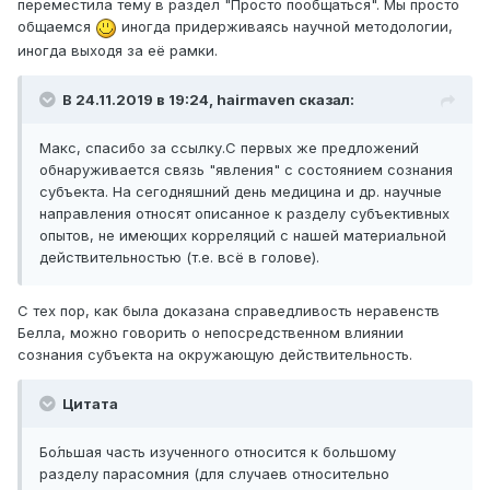
переместила тему в раздел "Просто пообщаться". Мы просто
общаемся
иногда придерживаясь научной методологии,
иногда выходя за её рамки.
В 24.11.2019 в 19:24,
hairmaven
сказал:
Макс, спасибо за ссылку.С первых же предложений
обнаруживается связь "явления" с состоянием сознания
субъекта. На сегодняшний день медицина и др. научные
направления относят описанное к разделу субъективных
опытов, не имеющих корреляций с нашей материальной
действительностью (т.е. всё в голове).
С тех пор, как была доказана справедливость неравенств
Белла, можно говорить о непосредственном влиянии
сознания субъекта на окружающую действительность.
Цитата
Бо́льшая часть изученного относится к большому
разделу парасомния (для случаев относительно