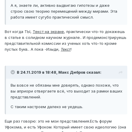
А я, знаете ли, активно выдвигаю гипотезы и даже
строю свою теорию перемещений между мирами. Эта
работа имеет сугубо практический смысл.
Вот когда ТЫ,
Текст на экране
, практически что-то докажешь
в статье в солидном научном журнале.. И продемонстрируешь
представительной комиссии из ученых хоть что-то кроме
пустых букв.. А пока -Изыди,
Текст
!
В 24.11.2019 в 18:48,
Макс Дибров
сказал:
Вы вовсе не обязаны мне доверять, однако похоже, что
вы априори отвергаете всё, что выходит за рамки ваших
представлений.
С таким настроем далеко не уедешь.
Еще раз говорю: это не мои представления.Есть форум
Уфокома, и есть Уфоком. Который имеет свою идеологию (она