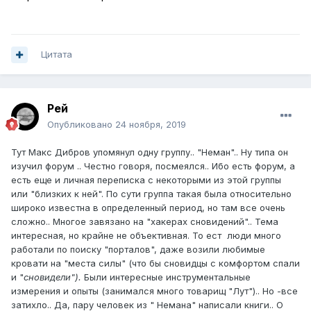
Цитата
Рей
Опубликовано
24 ноября, 2019
Тут Макс Дибров упомянул одну группу.. "Неман".. Ну типа он
изучил форум .. Честно говоря, посмеялся.. Ибо есть форум, а
есть еще и личная переписка с некоторыми из этой группы
или "близких к ней". По сути группа такая была относительно
широко известна в определенный период, но там все очень
сложно.. Многое завязано на "хакерах сновидений".. Тема
интересная, но крайне не объективная. То ест люди много
работали по поиску "порталов", даже возили любимые
кровати на "места силы" (что бы сновидцы с комфортом спали
и "
сновидели").
Были интересные инструментальные
измерения и опыты (занимался много товарищ "Лут").. Но -все
затихло.. Да, пару человек из " Немана" написали книги.. О