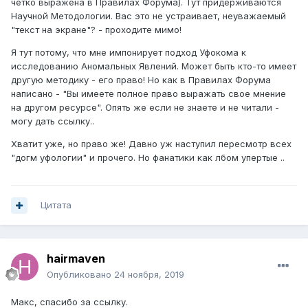
четко выражена в Правилах Форума). Тут придерживаются
Научной Методологии. Вас это не устраивает, неуважаемый
"текст на экране"? - проходите мимо!
Я тут потому, что мне импонирует подход Уфокома к
исследованию Аномальных Явлений. Может быть кто-то имеет
другую методику - его право! Но как в Правилах Форума
написано - "Вы имеете полное право выражать свое мнение
на другом ресурсе". Опять же если не знаете и не читали -
могу дать ссылку..
Хватит уже, но право же! Давно уж наступил пересмотр всех
"догм уфологии" и прочего. Но фанатики как лбом упертые ..
Цитата
hairmaven
Опубликовано
24 ноября, 2019
Макс, спасибо за ссылку.