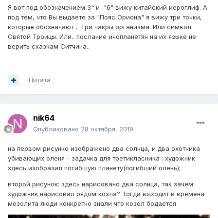
Я вот под обозначением 3" и "6" вижу китайский иероглиф. А
под тем, что Вы выдаете за "Пояс Ориона" я вижу три точки,
которые обозначают .. Три чакры организма. Или символ
Святой Троицы. Или.. послание инопланетян на их языке не
верить сказкам Ситчина..
Цитата
nik64
Опубликовано
28 октября, 2019
на первом рисунке изображено два солнца, и два охотника
убивающих оленя - задачка для третикласника : художник
здесь изобразил погибшую планету(погибший олень);
второй рисунок: здесь нарисовано два солнца, так зачем
художник нарисовал рядом козла? Тогда выходит в времена
мезолита люди конкретно знали что козел бодается