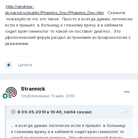
,
http://andrew-
vk.narod.ru/public/Phaistos_Disc/Phaistos_Disc.htm
Скажите
пожалуйста что это такое. Просто я всегда думаю логически
если я пришёл в больницу к глазному врачу а в кабинете
сидит врач гинеколог то какой он поставит диагноз . Это
уфологический форум раздел астрономия астроархеология с
уважением.
Цитата
Strannick
Опубликовано
11 мая, 2019
В 09.05.2019 в 16:49,
nik64
сказал:
... я всегда думаю логически если я пришёл в больницу
к глазному врачу а в кабинете сидит врач гинеколог то
какой он поставит диагноз . Это уфологический форум