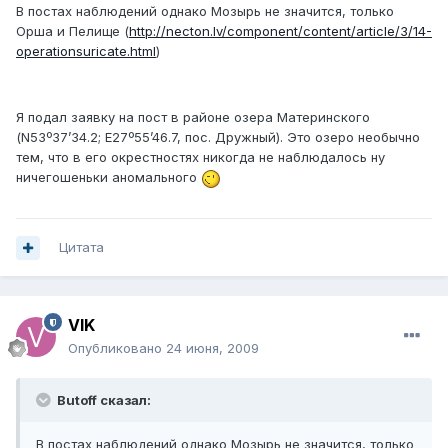
В постах наблюдений однако Мозырь не значится, только
Орша и Пелище (
http://necton.lv/component/content/article/3/14-
operationsuricate.html
)
Я подал заявку на пост в районе озера Материнского
(N53º37’34.2; Е27º55’46.7, пос. Дружный). Это озеро необычно
тем, что в его окрестностях никогда не наблюдалось ну
ничегошеньки аномального
Цитата
VIK
Опубликовано
24 июня, 2009
Butoff сказал:
В постах наблюдений однако Мозырь не значится, только