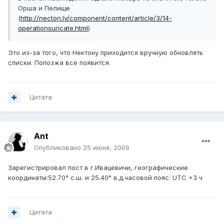
Орша и Пелище
(
http://necton.lv/component/content/article/3/14-
operationsuricate.html
)
Это из-за того, что Нектону приходится вручную обновлять
списки. Попозжа все появится.
Цитата
Ant
Опубликовано
25 июня, 2009
Зарегистрировал пост в г.Ивацевичи, географические
координаты:52.70° с.ш. и 25.40° в.д.часовой пояс: UTC +3 ч
Цитата