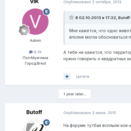
VIK
Опубликовано
2 октября, 2013
В 02.10.2013 в 17:22, Butoff
Мне кажется, что одно живо
вполне могла обосноваться п
Admin
8,5k
А тебе не кажется, что террит
Пол:
Мужчина
нужно говорить о квадратных к
Город:
Brest
Цитата
1 year later...
Butoff
Опубликовано
3 июня, 2015
На форуме тутбая всплыли кое-