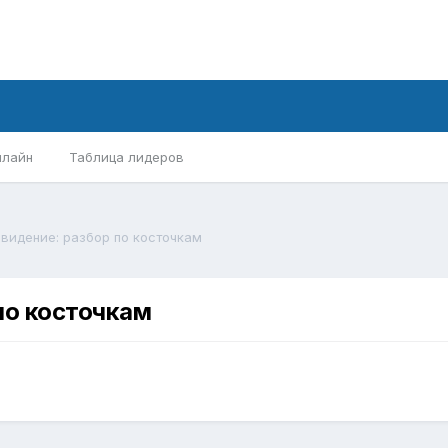
нлайн
Таблица лидеров
видение: разбор по косточкам
по косточкам