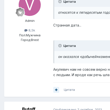
Цитата
относятся к пятидесятым года
Admin
Странная дата...
8,5k
Пол:
Мужчина
Город:
Brest
Цитата
он оказался «добычей»
камен
Акулевич нам не совсем верно н
с людьми. И вроде как речь шла 
Цитата
Butoff
Опубликовано
2 октября, 2013