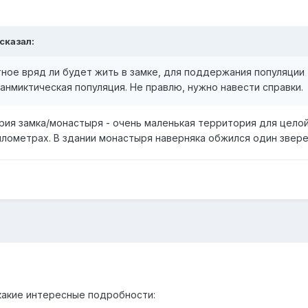
 сказал:
тное вряд ли будет жить в замке, для поддержания популяци
анмиктическая популяция. Не правлю, нужно навести справки.
ория замка/монастыря - очень маленькая территория для цело
илометрах. В здании монастыря наверняка обжился один звере
какие интересные подробности: