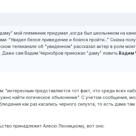
даму" мой племянник придумал ,когда был школьником на кани
: "Увидел белое приведение и боялся пройти..." Сказка получи
йском телеканале об "увиденном" рассказал актер в роли моег
. Даже сам Вадим Чернобров приезжал "даму" ловить
Вадим 
чем: "интересным представляется тот факт, что среди всех н
нужно найти логическое объяснение". С учетом сообщения, мо
блюдения как раз касались черного силуэта, то есть дама та
ьство принадлежит Алесю Лесницкому, вот оно: