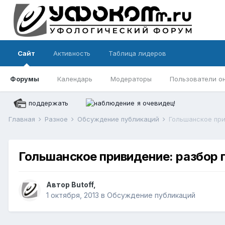
Сайт
Активность
Таблица лидеров
Форумы
Календарь
Модераторы
Пользователи о
поддержать
я очевидец!
Главная
Разное
Обсуждение публикаций
Гольшанское при
Гольшанское привидение: разбор 
Автор
Butoff
,
1 октября, 2013
в
Обсуждение публикаций