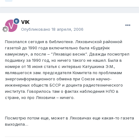
VIK
Опубликовано
18 апреля, 2006
Покопался сегодня в библиотеке. Ляховичской районной
газетой до 1990 года включительно была «Будаўнік
камунізму», а после – “Ляхавіцкі веснік”. Дважды посмотрел
подшивку за 1990 год, но ничего такого не нашел. Была в
номере от 16 июня статья с интервью Катушкина Э.М.,
являвшегося зам. председателя Комитета по проблемам
энергоинформационного обмена при Союзе научно-
инженерных обществ БССР и доцента радиотехнического
института. Говорилось там о фактах наблюдения НЛО в
стране, но про Ляховичи – ничего.
Посмотрю потом еще, может в Ляховичах еще какая-то газета
выходила…