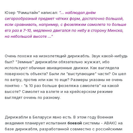
Юзер "Рамштайн" написал:
"... наблюдал днём
сигарообразный предмет чётких форм, достаточно большой,
если сравнивать, например, с фюзеляжем самолета то больше
его раз в 7-10, медленно двигался по небу в сторону Минска,
на небольшой высоте ..."
Очень похоже на низколетящий дирижабль. Звук какой-нибудь
был? "Земные" дирижабли обязательно жужжат, ибо
используют обычные авиационные движки. Как выглядела
поверхность объекта? Были ли "выступающие" части? Он шел
по ветру, против или как то еще? Размеры указаны не очень
понятно - "в 10 раз больше фюзеляжа самолета" на какой
высоте? Самолет на взлете и на крейсерском режиме
выглядят оччень по разному.
Дирижабли в Беларуси явно есть. В этом году Военная
академия планирует испытания
боевой
системы - АВАКС на
базе дирижабля, разработанной совместно с российскими