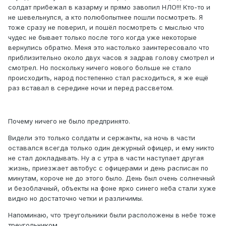
солдат прибежал в казарму и прямо завопил НЛО!!! Кто-то и
не шевельнулся, а кто полюбопытнее пошли посмотреть. Я
тоже сразу не поверил, и пошёл посмотреть с мыслью что
чудес не бывает только после того когда уже некоторые
вернулись обратно. Меня это настолько заинтересовало что
приблизительно около двух часов я задрав голову смотрел и
смотрел. Но поскольку ничего нового больше не стало
происходить, народ постепенно стал расходиться, я же ещё
раз вставал в середине ночи и перед рассветом.
Почему ничего не было предпринято.
Видели это только солдаты и сержанты, на ночь в части
оставался всегда только один дежурный офицер, и ему никто
не стал докладывать. Ну а с утра в части наступает другая
жизнь, приезжает автобус с офицерами и день расписан по
минутам, короче не до этого было. День был очень солнечный
и безоблачный, объекты на фоне ярко синего неба стали хуже
видно но достаточно четки и различимы.
Напоминаю, что треугольники были расположены в небе тоже
треугольником.