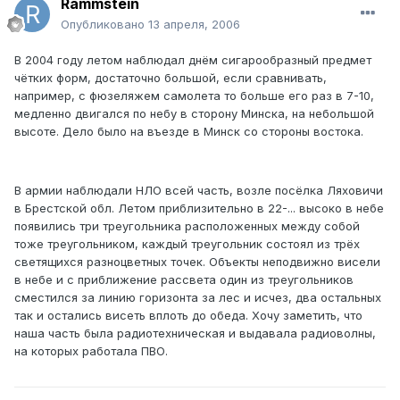
Rammstein
Опубликовано
13 апреля, 2006
В 2004 году летом наблюдал днём сигарообразный предмет
чётких форм, достаточно большой, если сравнивать,
например, с фюзеляжем самолета то больше его раз в 7-10,
медленно двигался по небу в сторону Минска, на небольшой
высоте. Дело было на въезде в Минск со стороны востока.
В армии наблюдали НЛО всей часть, возле посёлка Ляховичи
в Брестской обл. Летом приблизительно в 22-... высоко в небе
появились три треугольника расположенных между собой
тоже треугольником, каждый треугольник состоял из трёх
светящихся разноцветных точек. Объекты неподвижно висели
в небе и с приближение рассвета один из треугольников
сместился за линию горизонта за лес и исчез, два остальных
так и остались висеть вплоть до обеда. Хочу заметить, что
наша часть была радиотехническая и выдавала радиоволны,
на которых работала ПВО.