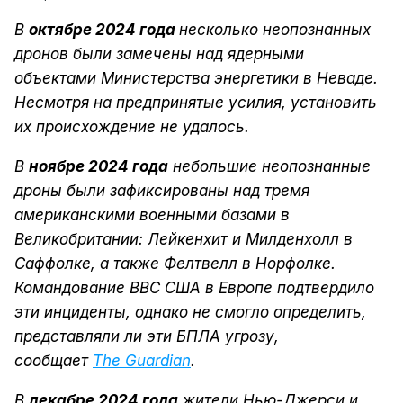
В
октябре 2024 года
несколько неопознанных
дронов были замечены над ядерными
объектами Министерства энергетики в Неваде.
Несмотря на предпринятые усилия, установить
их происхождение не удалось.
В
ноябре 2024 года
небольшие неопознанные
дроны были зафиксированы над тремя
американскими военными базами в
Великобритании: Лейкенхит и Милденхолл в
Саффолке, а также Фелтвелл в Норфолке.
Командование ВВС США в Европе подтвердило
эти инциденты, однако не смогло определить,
представляли ли эти БПЛА угрозу,
сообщает
The Guardian
.
В
декабре 2024 года
жители Нью-Джерси и