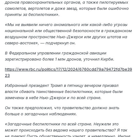
дронов правоохранительных органов, а также пилотируемых
самолетов, вертолетов и даже звезд, которые были ошибочно
приняты за беспилотники».
«Мы не выявили ничего аномального или какой-либо угрозы
национальной или общественной безопасности в гражданском
воздушном пространстве Нью-Джерси или других штатов на
северо-востоке», — подчеркнул он.
В Федеральном управлении гражданской авиации
зарегистрировано более 1 млн дронов, уточнил Кирби.
https://www.rbc.ru/politics/17/12/2024/6760cdd79a79472fd7be39
23
Избранный президент Трамп в пятницу вечером призвал
власти сбивать таинственные беспилотники, которые были
замечены в небе Нью-Джерси и по всей стране.
Он также предположил, что правительство должно знать
больше о загадочных наблюдениях.
«Загадочные беспилотники по всей стране. Неужели это
может происходить без ведома нашего правительства? Я так
не думаю! Пусть общественность узнает, и немедленно. Иначе