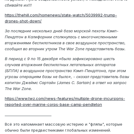
сбивайте их!!!
https://thehill.com/homenews/state-watch/5039992-trump-
drones-shot-down/
За последние несколько дней база морской пехоты Кэмп-
Пендлтон в Калифорнии столкнулась с многочисленными
вторжениями беспилотников в свое воздушное пространство,
сообщил во вторник утром The War Zone представитель базы.
В период с 9 по 15 декабря «было зафиксировано шесть
случаев вторжения беспилотных летательных аппаратов
(БПЛА) в воздушное пространство Кэмп-Пендлтона, при этом
угрозы операциям базы не было», - сказал представитель базы
капитан Джеймс Сартайн (James C. Sartain) в ответ на запрос
The War Zone.
https://www.twz.com/news-features/multiple-drone-incursions-
reported-over-marine-corps-base-camp-pendleton
__________________________
Всё это напоминает массовую истерию и "фляпы", которые
обычно были предвестниками глобальных изменений.