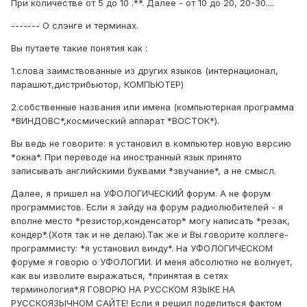
При количестве от 5 до 10 .**. Далее - от 10 до 20, 20-30....
------- О слэнге и терминах.
Вы путаете такие понятия как :
1.слова заимствованные из других языков (интернационал,
парашют,дистрибьютор, КОМПЬЮТЕР)
2.собственные названия или имена (компьютерная программа
*ВИНДОВС*,космический аппарат *ВОСТОК*).
Вы ведь не говорите: я установил в компьютер новую версию
*окна*. При переводе на иностранный язык принято
записывать английскими буквами *звучание*, а не смысл.
Далее, я пришел на УФОЛОГИЧЕСКИЙ форум. А не форум
программистов. Если я зайду на форум радиолюбителей - я
вполне место *резистор,конденсатор* могу написать *резак,
кондер*.(Хотя так и не делаю).Так же и Вы говорите коллеге-
программисту: *я установил винду*. На УФОЛОГИЧЕСКОМ
форуме я говорю о УФОЛОГИИ. И меня абсолютно не волнует,
как вы изволите выражаться, *принятая в сетях
терминология*.Я ГОВОРЮ НА РУССКОМ ЯЗЫКЕ НА
РУССКОЯЗЫЧНОМ САЙТЕ! Если я решил поделиться фактом