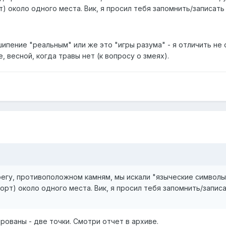
) около одного места. Вик, я просил тебя запомнить/записать
шипение "реальным" или же это "игры разума" - я отличить не
 весной, когда травы нет (к вопросу о змеях).
регу, противоположном камням, мы искали "языческие символ
орт) около одного места. Вик, я просил тебя запомнить/запис
ованы - две точки. Смотри отчет в архиве.