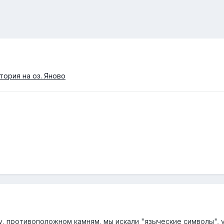
тория на оз. Яново
гу, противоположном камням, мы искали "языческие символы",