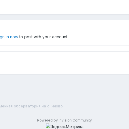
ign in now
to post with your account.
менная обсерватория на о. Яново
Powered by Invision Community