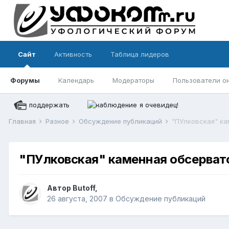
Сайт
Активность
Таблица лидеров
Форумы
Календарь
Модераторы
Пользователи о
поддержать
я очевидец!
Главная
Разное
Обсуждение публикаций
"ПУлковская" ка
"ПУлковская" каменная обсервато
Автор
Butoff
,
26 августа, 2007
в
Обсуждение публикаций