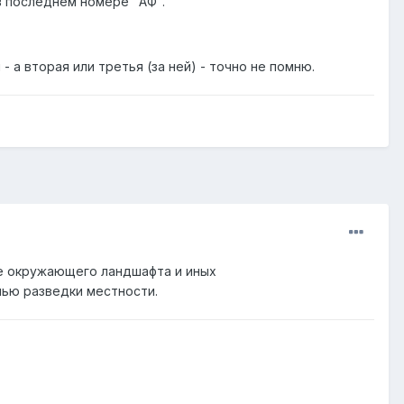
 последнем номере "АФ".
 а вторая или третья (за ней) - точно не помню.
ие окружающего ландшафта и иных
лью разведки местности.