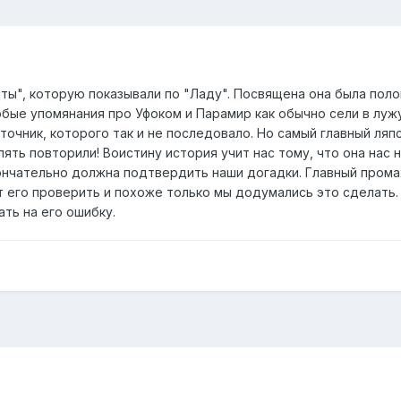
ы", которую показывали по "Ладу". Посвящена она была поло
бые упомянания про Уфоком и Парамир как обычно сели в луж
источник, которого так и не последовало. Но самый главный ля
ять повторили! Воистину история учит нас тому, что она нас
ончательно должна подтвердить наши догадки. Главный промах
ет его проверить и похоже только мы додумались это сделать
ть на его ошибку.