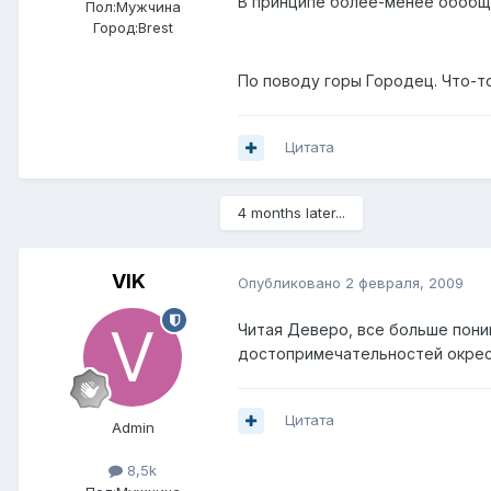
В принципе более-менее обобщ
Пол:
Мужчина
Город:
Brest
По поводу горы Городец. Что-то 
Цитата
4 months later...
VIK
Опубликовано
2 февраля, 2009
Читая Деверо, все больше пони
достопримечательностей окрест
Цитата
Admin
8,5k