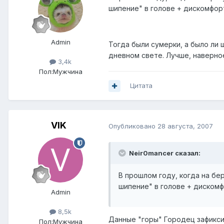
шипение" в голове + дискомфорт
Admin
Тогда были сумерки, а было ли 
дневном свете. Лучше, наверное,
3,4k
Пол:
Мужчина
Цитата
VIK
Опубликовано
28 августа, 2007
Neir0mancer сказал:
В прошлом году, когда на бе
шипение" в голове + дискомф
Admin
8,5k
Данные "горы" Городец зафиксир
Пол:
Мужчина