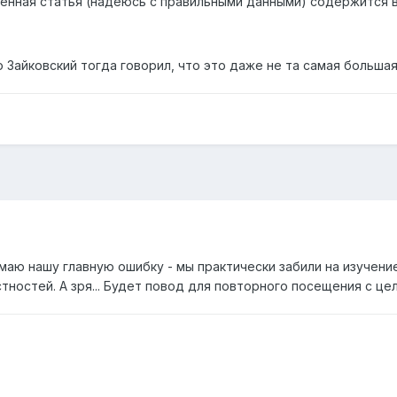
енная статья (надеюсь с правильными данными) содержится в
Зайковский тогда говорил, что это даже не та самая большая -
маю нашу главную ошибку - мы практически забили на изучен
ностей. А зря... Будет повод для повторного посещения с це