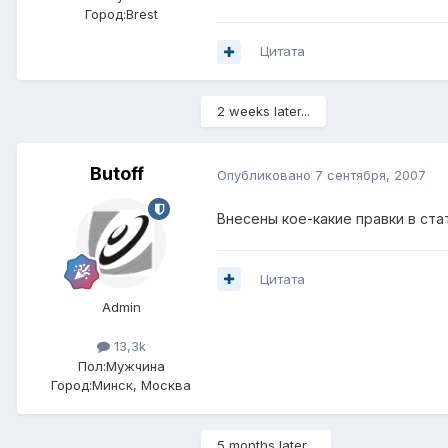
Город:
Brest
Цитата
2 weeks later...
Butoff
Опубликовано
7 сентября, 2007
Внесены кое-какие правки в с
Цитата
Admin
13,3k
Пол:
Мужчина
Город:
Минск, Москва
5 months later...