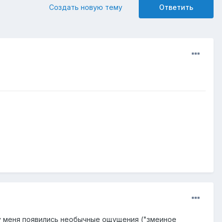
Создать новую тему
Ответить
 у меня появились необычные ощущения ("змеиное