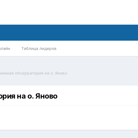
нлайн
Таблица лидеров
менная обсерватория на о. Яново
рия на о. Яново