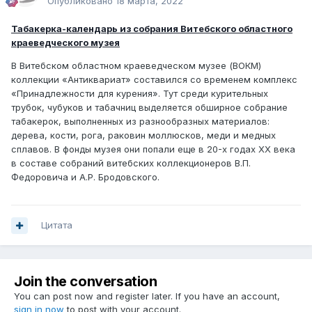
Опубликовано
18 марта, 2022
Табакерка-календарь из собрания Витебского областного
краеведческого музея
В Витебском областном краеведческом музее (ВОКМ)
коллекции «Антиквариат» составился со временем комплекс
«Принадлежности для курения». Тут среди курительных
трубок, чубуков и табачниц выделяется обширное собрание
табакерок, выполненных из разнообразных материалов:
дерева, кости, рога, раковин моллюсков, меди и медных
сплавов. В фонды музея они попали еще в 20-х годах XX века
в составе собраний витебских коллекционеров В.П.
Федоровича и А.Р. Бродовского.
Цитата
Join the conversation
You can post now and register later. If you have an account,
sign in now
to post with your account.