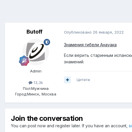
Butoff
Опубликовано
26 января, 2022
Знамения гибели Анауака
Если верить старинным испанск
знамений.
Admin
Цитата
13,3k
Пол:
Мужчина
Город:
Минск, Москва
Join the conversation
You can post now and register later. If you have an account,
s