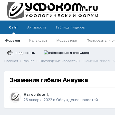
Сайт
Активность
Таблица лидеров
Форумы
Календарь
Модераторы
Пользователи о
поддержать
я очевидец!
Главная
Разное
Обсуждение новостей
Знамения гибели А
Знамения гибели Анауака
Автор
Butoff
,
26 января, 2022
в
Обсуждение новостей