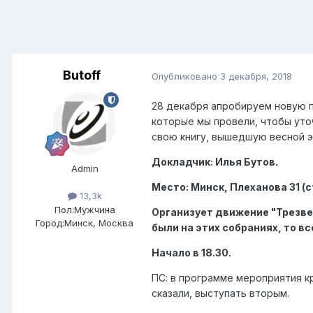
Butoff
Опубликовано
3 декабря, 2018
28 декабря апробируем новую п
которые мы провели, чтобы уто
свою книгу, вышедшую весной э
Докладчик: Илья Бутов.
Admin
Место: Минск, Плеханова 31 (с
13,3k
Пол:
Мужчина
Организует движение "Трезве
Город:
Минск, Москва
были на этих собраниях, то 
Начало в 18.30.
ПС: в программе мероприятия кр
сказали, выступать вторым.