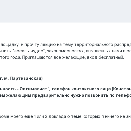
лощадку. Я прочту лекцию на тему территориального распред
чнить "ареалы чудес", закономерностях, выявленных нами в р
того года. Приглашаются все желающие, вход бесплатный.
т. м. Партизанская)
нность - Оптималист", телефон контактного лица (Констан
всем желающим предварительно нужно позвонить по телефо
оме моего еще 1 или 2 доклада о теме которых я ничего не зна