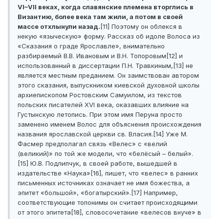
VI–VII веках, когда славянские племена вторглись в
Византию, более века там жили, а потом в своей
массе отхлынули назад.
[11] Поэтому он облекся в
некую «языческую» форму. Рассказ об идоле Волоса из
«Сказания о граде Ярославле», внимательно
разбираемый В.В. Ивановым и В.Н. Топоровым[12] и
использованный в диссертации П.Н. Травкиным,[13] не
является местным преданием. Он заимствован автором
этого сказания, выпускником киевской духовной школы
архиепископом Ростовским Самуилом, из текстов
польских писателей XVI века, оказавших влияние на
Густынскую летопись. При этом имя Перуна просто
заменено именем Волос для объяснения происхождения
названия ярославской церкви св. Власия.[14] Уже М.
Фасмер предполагал связь «Велес» с «велий
(великий)» по той же модели, что «белёсый – белый».
[15] Ю.В. Подлипчук, в своей работе, вышедшей в
издательстве «Наука»[16], пишет, что «велес» в ранних
письменных источниках означает не имя божества, а
эпитет «большой», «богатырский».[17] Например,
соответствующие топонимы он считает происходящими
от этого эпитета[18], словосочетание «велесов внуче» в