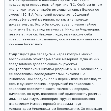
подвергнута основательной критике Л.С. Клейном (в том
числе, критикуется якобы имеющаяся связь Велеса со
змеем).[30] Б.А. Успенский предлагает обширный
этнографический материал, но так и не приводит
доказательств, будто бы существовало некое тайное
почитание Велеса под именем св. Николая Чудотворца,
или же в лице св. Николая люди, именующие себя
православными христианами, осознанно почитали некое
«нижнее божество».
...
Существуют две парадигмы, через которые можно
воспринимать этнографический материал. Одна из них
представлена дореволюционной русской
«мифологической» школой (например, А.Н. Афанасьев) и
ее советскими последователями, включая Б.А.
Рыбакова. Они сводили всё к пережиткам язычества, то
есть к существованию непрерывной из поколения в
поколение преемственности языческих обрядов,
символов, по сути, параллельной христианству религии
или, как минимум, двоеверия. Другая представлена
академиком Императорской академии наук
Александром Николаевичем Веселовским. Он описывал