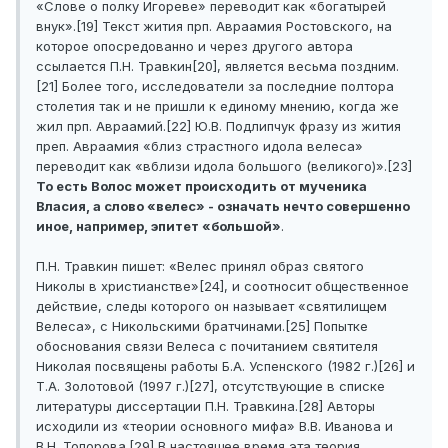
«Слове о полку Игореве» переводит как «богатырей
внук».[19] Текст жития прп. Авраамия Ростовского, на
которое опосредованно и через другого автора
ссылается П.Н. Травкин[20], является весьма поздним.
[21] Более того, исследователи за последние полтора
столетия так и не пришли к единому мнению, когда же
жил прп. Авраамий.[22] Ю.В. Подлипчук фразу из жития
преп. Авраамия «близ страстного идола велеса»
переводит как «вблизи идола большого (великого)».[23]
То есть Волос может происходить от мученика
Власия, а слово «велес» - означать нечто совершенно
иное, например, эпитет «большой»
.
П.Н. Травкин пишет: «Велес принял образ святого
Николы в христианстве»[24], и соотносит общественное
действие, следы которого он называет «святилищем
Велеса», с Никольскими братчинами.[25] Попытке
обоснования связи Велеса с почитанием святителя
Николая посвящены работы Б.А. Успенского (1982 г.)[26] и
Т.А. Золотовой (1997 г.)[27], отсутствующие в списке
литературы диссертации П.Н. Травкина.[28] Авторы
исходили из «теории основного мифа» В.В. Иванова и
В.Н. Топорова.[29] В настоящее время эта теория