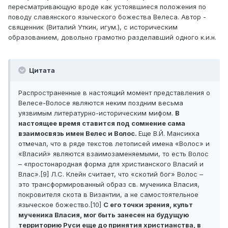
пересматривающую вроде как устоявшиеся положения по
поводу славянского языческого божества Велеса. Автор -
священник (Виталий Уткин, игум.), с историческим
образованием, довольно грамотно разделавший одного к.и.н.
Цитата
Распространенные в настоящий момент представления о
Велесе-Волосе являются неким поздним весьма
уязвимым литературно-историческим мифом.
В
настоящее время ставится под сомнение сама
взаимосвязь имен Велес и Волос.
Еще В.Й. Мансикка
отмечал, что в ряде текстов летописей имена «Волос» и
«Власий» являются взаимозаменяемыми, то есть Волос
– «простонародная форма для христианского Власий и
Влас».[9] Л.С. Клейн считает, что «скотий бог» Волос –
это трансформированный образ св. мученика Власия,
покровителя скота в Византии, а не самостоятельное
языческое божество.[10]
С его точки зрения, культ
мученика Власия, мог быть занесен на будущую
территорию Руси еще до принятия христианства, в