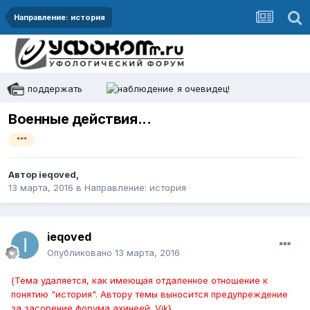
Направление: история
поддержать
я очевидец!
Военные действия...
***
Автор
ieqoved
,
13 марта, 2016
в
Направление: история
ieqoved
Опубликовано
13 марта, 2016
{Тема удаляется, как имеющая отдаленное отношение к
понятию "история". Автору темы выносится предупреждение
за засорение форума ахинеей. Vik}