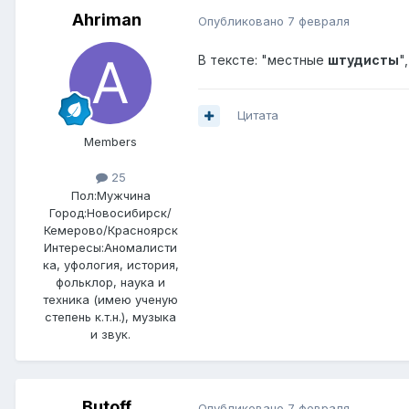
Ahriman
Опубликовано
7 февраля
В тексте: "местные
штудисты
"
Цитата
Members
25
Пол:
Мужчина
Город:
Новосибирск/
Кемерово/Красноярск
Интересы:
Аномалисти
ка, уфология, история,
фольклор, наука и
техника (имею ученую
степень к.т.н.), музыка
и звук.
Butoff
Опубликовано
7 февраля