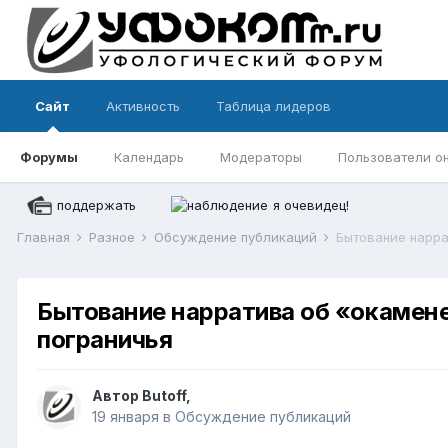
Сайт
Активность
Таблица лидеров
Форумы
Календарь
Модераторы
Пользователи о
поддержать
я очевидец!
Главная
Разное
Обсуждение публикаций
Бытование нарратива об «окамене
пограничья
Автор
Butoff
,
19 января
в
Обсуждение публикаций