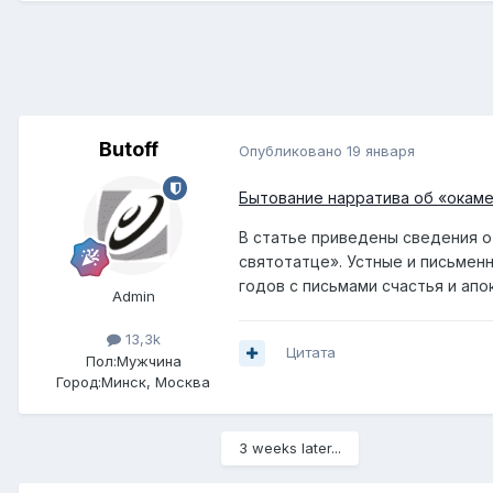
Butoff
Опубликовано
19 января
Бытование нарратива об «окаме
В статье приведены сведения 
святотатце». Устные и письмен
годов с письмами счастья и ап
Admin
13,3k
Цитата
Пол:
Мужчина
Город:
Минск, Москва
3 weeks later...