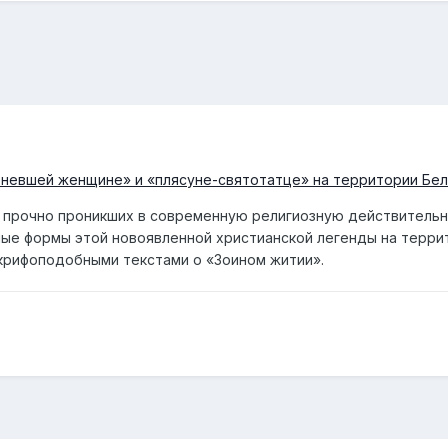
невшей женщине» и «плясуне-святотатце» на территории Бел
о прочно проникших в современную религиозную действительн
ные формы этой новоявленной христианской легенды на терри
окрифоподобными текстами о «Зоином житии».