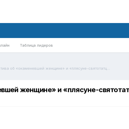
нлайн
Таблица лидеров
Бытование нарратива об «окаменевшей женщине» и «плясуне-святотатце» на территории Беларуси и ее пограничья
вшей женщине» и «плясуне-святотатц