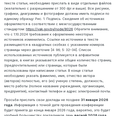
тексте статьи, необходимо прислать в виде отдельных файлов
(желательно с разрешением от 300 dpi и выше). Все рисунки,
графики, диаграммы и фотографии должны иметь подписи по
единому образцу: Рис. 1. Подпись. Сведения об источниках
оформляются в соответствии с межгосударственным
стандартом:
https://vak.gov.by/node/8026
Обратите внимание,
что с 1.10.2024 требования к оформлению некоторых
источников изменились. Ссылки на источники в тексте
размещаются в квадратных скобках с указанием номеров
страницы через двоеточие [4: 96; 5: 32–34]. Список
использованных источников публикуется в алфавитном
порядке, в книгах указывается или общее количество страниц
(предпочтительнее) или страницы, которые были
использованы при написании статьи. В конце статьи
необходимо указать фамилию, имя, отчество автора
(авторов) полностью, его (их) ученую степень, должность,
место работы (полное название учреждения, организации,
предприятия), контактный телефон и адрес электронной почты.
Просьба прислать свои доклады не позднее
31 января 2026
года
. Информация о точной дате проведения конференции
будет принята до конца января 2026 года, вероятно, это будет
удобный большинству докладчиков день
весной 2026 года
.