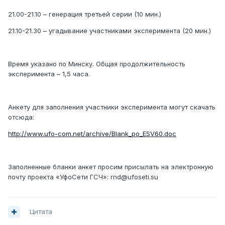
21.00-21.10 – генерация третьей серии (10 мин.)
21.10-21.30 – угадывание участниками эксперимента (20 мин.)
Время указано по Минску. Общая продолжительность
эксперимента – 1,5 часа.
Анкету для заполнения участники эксперимента могут скачать
отсюда:
http://www.ufo-com.net/archive/Blank_po_ESV60.doc
Заполненные бланки анкет просим присылать на электронную
почту проекта «УфоСети ГСЧ»: rnd@ufoseti.su
Цитата