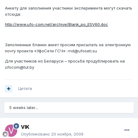
Анкету для заполнения участники эксперимента могут скачать
отсюда:
http://www.ufo-com.net/archive/Blank_po_ESV60.doc
Заполненные бланки анкет просим присылать на электронную
почту проекта «УфоСети ГСЧ»: rnd@ufoseti.su
Для участников из Беларуси – просьба продублировать на
ufocom@tut.by
Цитата
5 weeks later...
VIK
Опубликовано
20 ноября, 2009