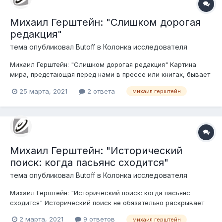
Михаил Герштейн: "Слишком дорогая
редакция"
тема опубликовал
Butoff
в
Колонка исследователя
Михаил Герштейн: "Слишком дорогая редакция" Картина
мира, предстающая перед нами в прессе или книгах, бывает
чрезвычайно однобокой. Она преломляется через призму
25 марта, 2021
2 ответа
михаил герштейн
редакционной политики и мнения редакции о том, что нужно
читателям.
Михаил Герштейн: "Исторический
поиск: когда пасьянс сходится"
тема опубликовал
Butoff
в
Колонка исследователя
Михаил Герштейн: "Исторический поиск: когда пасьянс
сходится" Исторический поиск не обязательно раскрывает
заблуждения или обманы. Иногда он помогает нам найти
2 марта, 2021
9 ответов
михаил герштейн