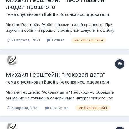
Михаил Герштейн: "Небо глазами
людей прошлого"
тема опубликовал
Butoff
в
Колонка исследователя
Михаил Герштейн: "Небо глазами людей прошлого" При
изучении событий прошлого есть риск допустить ошибку,
полагая, что в те годы люди думали точно так же, как в наши
21 апреля, 2021
1 ответ
михаил герштейн
дни, разве что с небольшой поправкой на невежество и
господствующие религиозные догмы.
Михаил Герштейн: "Роковая дата"
тема опубликовал
Butoff
в
Колонка исследователя
Михаил Герштейн: "Роковая дата" Необходимо обращать
внимание не только на содержимое интересующего нас
текста, но и на дату, когда он появился на свет.
5 апреля, 2021
8 ответов
михаил герштейн