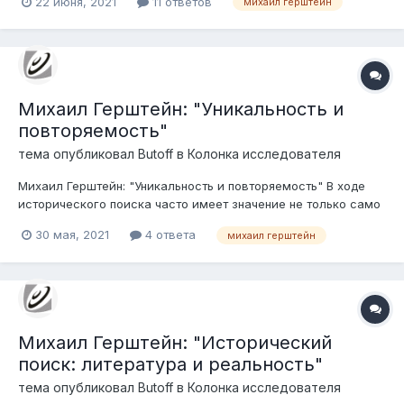
22 июня, 2021
11 ответов
михаил герштейн
странное. Насколько нарисованное соответствует истине и
где скрыты «подводные камни» – вот вопрос, в котором
стоит разобраться.
Михаил Герштейн: "Уникальность и
повторяемость"
тема опубликовал
Butoff
в
Колонка исследователя
Михаил Герштейн: "Уникальность и повторяемость" В ходе
исторического поиска часто имеет значение не только само
сообщение о чем-то аномальном, но и насколько оно
30 мая, 2021
4 ответа
михаил герштейн
типично, распространено во времени и в пространстве.
Михаил Герштейн: "Исторический
поиск: литература и реальность"
тема опубликовал
Butoff
в
Колонка исследователя