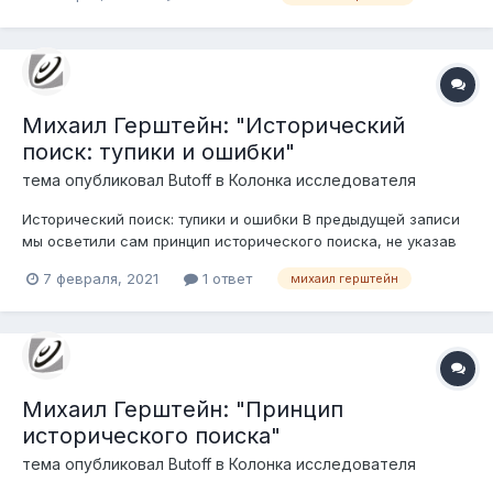
истории, позволяющие заглянуть за грань неведомого.
Михаил Герштейн: "Исторический
поиск: тупики и ошибки"
тема опубликовал
Butoff
в
Колонка исследователя
Исторический поиск: тупики и ошибки В предыдущей записи
мы осветили сам принцип исторического поиска, не указав
на возможные источники ошибок и заблуждений. А их, надо
7 февраля, 2021
1 ответ
михаил герштейн
признаться, немало, и любая из них может повлиять на
результат.
Михаил Герштейн: "Принцип
исторического поиска"
тема опубликовал
Butoff
в
Колонка исследователя