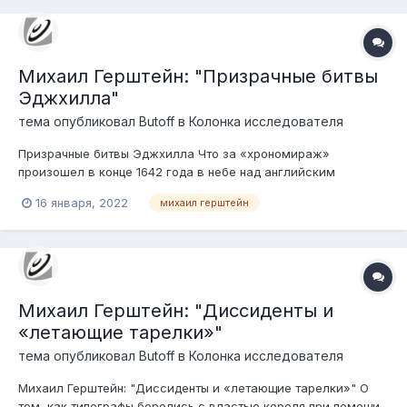
Михаил Герштейн: "Призрачные битвы
Эджхилла"
тема опубликовал
Butoff
в
Колонка исследователя
Призрачные битвы Эджхилла Что за «хрономираж»
произошел в конце 1642 года в небе над английским
местечком Эджхилл?
16 января, 2022
михаил герштейн
Михаил Герштейн: "Диссиденты и
«летающие тарелки»"
тема опубликовал
Butoff
в
Колонка исследователя
Михаил Герштейн: "Диссиденты и «летающие тарелки»" О
том, как типографы боролись с властью короля при помощи