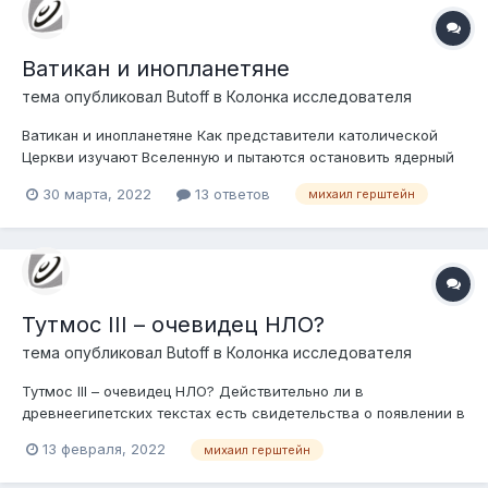
Ватикан и инопланетяне
тема опубликовал
Butoff
в
Колонка исследователя
Ватикан и инопланетяне Как представители католической
Церкви изучают Вселенную и пытаются остановить ядерный
апокалипсис.
30 марта, 2022
13 ответов
михаил герштейн
Тутмос III – очевидец НЛО?
тема опубликовал
Butoff
в
Колонка исследователя
Тутмос III – очевидец НЛО? Действительно ли в
древнеегипетских текстах есть свидетельства о появлении в
небесах странных маневрирующих огней?
13 февраля, 2022
михаил герштейн