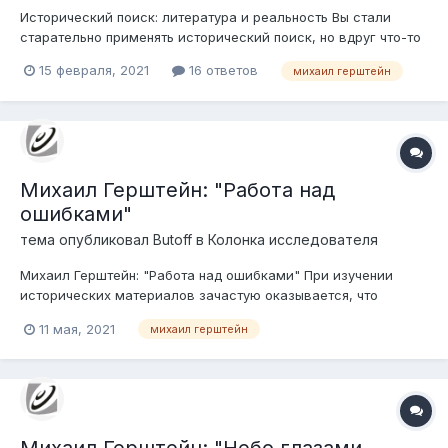
Исторический поиск: литература и реальность Вы стали
старательно применять исторический поиск, но вдруг что-то
пошло не так. Что именно?
15 февраля, 2021
16 ответов
михаил герштейн
Михаил Герштейн: "Работа над
ошибками"
тема опубликовал
Butoff
в
Колонка исследователя
Михаил Герштейн: "Работа над ошибками" При изучении
исторических материалов зачастую оказывается, что
явление, которое все искренне считали аномальным,
11 мая, 2021
михаил герштейн
получает простое объяснение.