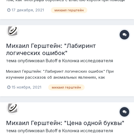
чудес и знамений.
17 декабря, 2021
михаил герштейн
Михаил Герштейн: "Лабиринт
логических ошибок"
тема опубликовал
Butoff
в
Колонка исследователя
Михаил Герштейн: "Лабиринт логических ошибок" При
изучении рассказов об аномальных явлениях, как
исторических, так и свежих, часто приходится сталкиваться
15 ноября, 2021
михаил герштейн
с разными логическими ошибками в повествовании.
Михаил Герштейн: "Цена одной буквы"
тема опубликовал
Butoff
в
Колонка исследователя