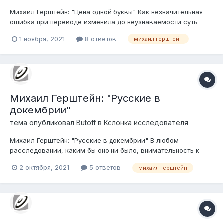
Михаил Герштейн: "Цена одной буквы" Как незначительная
ошибка при переводе изменила до неузнаваемости суть
целого абзаца.
1 ноября, 2021
8 ответов
михаил герштейн
Михаил Герштейн: "Русские в
докембрии"
тема опубликовал
Butoff
в
Колонка исследователя
Михаил Герштейн: "Русские в докембрии" В любом
расследовании, каким бы оно ни было, внимательность к
мелочам играет не меньшую роль, чем знания и
2 октября, 2021
5 ответов
михаил герштейн
беспристрастность.