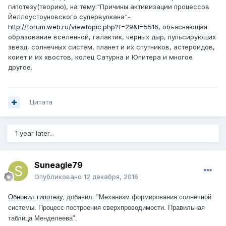
гипотезу(теорию), на тему:"Причины активизации процессов
Йеллоустоуновского супервулкана"-
http://forum.web.ru/viewtopic.php?f=29&t=5516
, объясняющая
образование вселенной, галактик, чёрных дыр, пульсирующих
звёзд, солнечных систем, планет и их спутников, астероидов,
коиет и их хвостов, колец Сатурна и Юпитера и многое
другое.
Цитата
1 year later...
Suneagle79
Опубликовано
12 декабря, 2016
Обновил гипотезу
, добавил: "Механизм формирования солнечной
системы. Процесс построения сверхпроводимости. Правильная
таблица Менделеева".