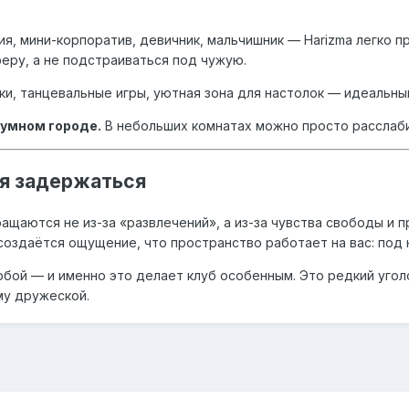
, мини-корпоратив, девичник, мальчишник — Harizma легко п
еру, а не подстраиваться под чужую.
и, танцевальные игры, уютная зона для настолок — идеальны
шумном городе.
В небольших комнатах можно просто расслабит
ся задержаться
ращаются не из-за «развлечений», а из-за чувства свободы и 
создаётся ощущение, что пространство работает на вас: под 
бой — и именно это делает клуб особенным. Это редкий уголо
му дружеской.