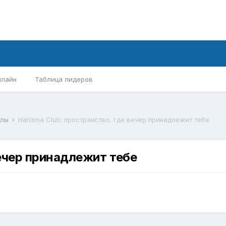
нлайн
Таблица лидеров
алы
Harizma Club: пространство, где вечер принадлежит тебе
вечер принадлежит тебе