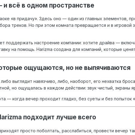
— и всё в одном пространстве
раоке «в придачу». Здесь оно — один из главных элементов, 
ора треков. Но при этом комната превращается и в игровой за
ет поддержать настроение компании: хотите драйва — включай
авку на помощь. Harizma создана для компаний, которые ценя
которые ощущаются, но не выпячиваются
либо выглядит навязчиво, либо, наоборот, его нехватка броса
тной, но ощущалась в каждом действии: звук чистый, экраны 
а — когда вечер проходит гладко, без суеты и без попыток «
Harizma подходит лучше всего
риходят просто поболтать, расслабиться, провести вечер так