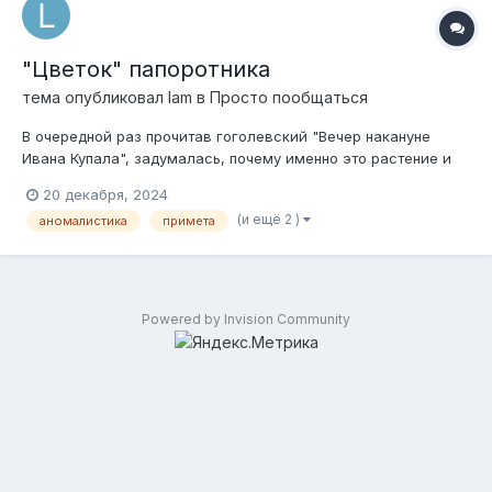
"Цветок" папоротника
тема опубликовал
lam
в
Просто пообщаться
В очередной раз прочитав гоголевский "Вечер накануне
Ивана Купала", задумалась, почему именно это растение и
его не существующий в природе цветок стали приметой
20 декабря, 2024
нахождения клада и символом праздника Ивана Купала. Что
(и ещё 2 )
аномалистика
примета
отображает этот "цветок"? Что это вообще может быть, что
стало его прототипом? Може...
Powered by Invision Community