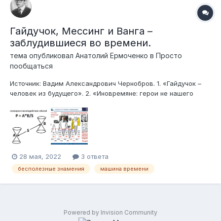
Гайдучок, Мессинг и Ванга –
заблудившиеся во времени.
тема опубликовал
Анатолий Ермоченко
в
Просто
пообщаться
Источник: Вадим Александрович Чернобров. 1. «Гайдучок –
человек из будущего». 2. «Иновремяне: герои не нашего
времени». Из книги «Полеты во времени». 1.
Психологический феномен. «Если есть интуиция, значит есть
и закономерность». (Академик П. Л. Капица. Цитаты и
афоризмы)....
28 мая, 2022
3 ответа
бесполезные знамения
машина времени
Powered by Invision Community